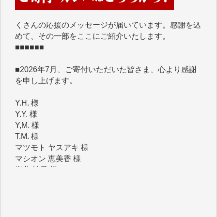
くさんの応援のメッセージが届いています。感謝を込
めて、その一部をここにご紹介いたします。
■■■■■■
■2026年7月、ご寄付いただいた皆さま、心より感謝
を申し上げます。
Y.H. 様
Y.Y. 様
Y,M. 様
T.M. 様
マツモト ヤスアキ 様
マシオン 恵美香 様
岩井 祐子 様
吉村 隆子 様
新城 靖 様
青木 要 様
T.Y. 様
K.O. 様
Y.S. 様