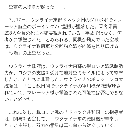
空前の大惨事が起った――。
7月17日、ウクライナ東部ドネツク州のグロボボでマレ
ーシア航空のボーイング777型機が墜落した。乗客乗員
298人全員の死亡が確実視されている。事故ではなく、何
者かに撃墜された、とみられる。同機が飛んでいた空域
は、ウクライナ政府軍と分離独立派が内戦を繰り広げる
「戦場」の上空だった。
ウクライナ政府は、ウクライナ東部の親ロシア派武装勢
力が、ロシアの支援を受けて地対空ミサイルによって撃墜
したと、ただちに非難した。ウクライナのポロシェンコ大
統領は、「ここ数日間でウクライナの軍用機が2機撃墜さ
れていて、マレーシア機が撃墜された可能性は否定できな
い」と述べた。
これに対し、親ロシア派の「ドネツク共和国」の指導者
は、関与を否定して、「ウクライナ軍の戦闘機が撃墜し
た」と主張し、双方の意見は真っ向から対立している。