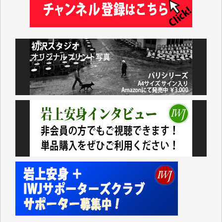
藤田英之 様
藤岡比左志 様
井出 隆太 様
小池説夫 様
アオキカナメ 様
諸般の事情によりIWJ会費払えず今は非会員です。市
民側に立つ講演会にIWJのカメラマンをよく拝見して
おります。コンテンツが失われるのはあまりにもった
いない。少しでもお役立てください。（H.O.様）
今日、僅かですがカンパしました。（T.M.様）
今日、僅かですがカンパしました。IWJの危機を乗り
切るには到底及ばない額ですが病気の妻を抱えている
私にとっては精一杯のカンパです。
かねてよりIWJが発してきた膨大な取材記事や解説記
事、そして各界の方々とのインタビューは大袈裟では
なく、極めて重要な知的財産だと思っています。