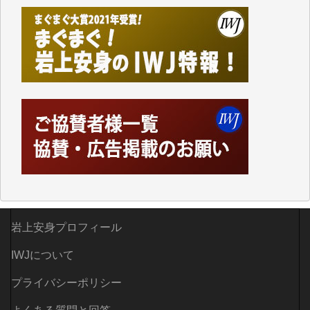
Windows7の頃はIWJの動画もRealPlayerで録画でき
て、かなりの動画をDVDに焼きこんで保存していま
した。
しかし、それが出来なくなって以降はExcelなどを使
ってハイパーリンクを張り、重要と思われる記事にい
つでも簡単にアクセスできるようにして来ました。し
かし、それができるのもコンテンツがサーバーに保存
されているからこそのことであり、そのサーバーが使
えなくなってしまえば二度と視ることが出来なくなっ
てしまいます。
「何とかしなければ、何とかしてほしい。」と思いな
がらも前述した事情でどうにもならない自分の非力に
歯ぎしりするばかりです。（T.M.様）
いつもまともな報道、ありがとうございます。（新城
岩上安身プロフィール
靖 様）
IWJについて
プライバシーポリシー