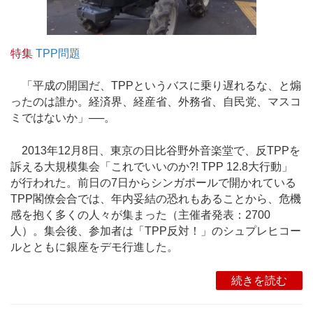
特集
TPP問題
「平成の開国だ、TPPというバスに乗り遅れるな、と煽
ったのは誰か。経済界、経産省、外務省、自民党、マスコ
ミではないか」──。
2013年12月8日、東京の日比谷野外音楽堂で、反TPPを
訴える大規模集会「これでいいのか?! TPP 12.8大行動」
が行われた。前日の7日からシンガポールで開かれている
TPP閣僚会合では、年内妥結の恐れもあることから、危機
感を抱く多くの人々が集まった（主催者発表：2700
人）。集会後、参加者は「TPP反対！」のシュプレヒコー
ルとともに銀座をデモ行進した。
続きを読む