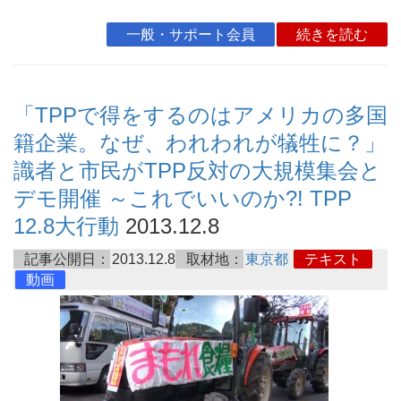
一般・サポート会員
続きを読む
「TPPで得をするのはアメリカの多国
籍企業。なぜ、われわれが犠牲に？」
識者と市民がTPP反対の大規模集会と
デモ開催 ～これでいいのか?! TPP
12.8大行動
2013.12.8
記事公開日：
2013.12.8
取材地：
東京都
テキスト
動画