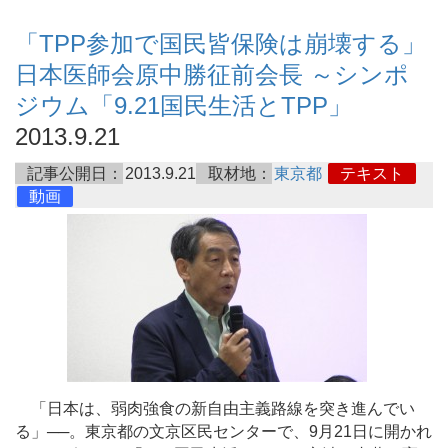
「TPP参加で国民皆保険は崩壊する」
日本医師会原中勝征前会長 ～シンポ
ジウム「9.21国民生活とTPP」
2013.9.21
記事公開日：
2013.9.21
取材地：
東京都
テキスト
動画
「日本は、弱肉強食の新自由主義路線を突き進んでい
る」──。東京都の文京区民センターで、9月21日に開かれ