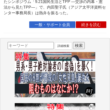
たシンポジウム「9.21国民生活とTPP ―交渉の内幕・憲
法から見たTPP―」で、内田聖子氏（アジア太平洋資料セ
ンター事務局長）は熱弁を振るった。
一般・サポート会員
続きを読む
詳細検索