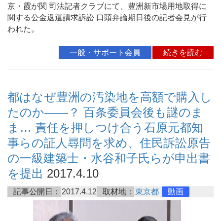
京・霞が関 司法記者クラブにて、豊洲新市場用地取得に
関する公金返還請求訴訟 口頭弁論期日後の記者会見が行
われた。
一般・サポート会員
続きを読む
都はなぜ豊洲の汚染地を高額で購入し
たのか――？ 百条委員会後も謎のま
ま… 責任を押しつけ合う石原元都知
事らの証人尋問を求め、住民訴訟原告
の一級建築士・水谷和子氏らが申出書
を提出
2017.4.10
記事公開日：
2017.4.12
取材地：
東京都
動画