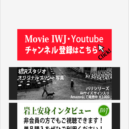
金 盛起 様
塩川 晃平 様
松本益美 様
井出 隆太 様
及川昭男 様
岩井祐子 様
藤田英之 様
藤岡比左志 様
井出 隆太 様
小池説夫 様
アオキカナメ 様
諸般の事情によりIWJ会費払えず今は非会員です。市
民側に立つ講演会にIWJのカメラマンをよく拝見して
おります。コンテンツが失われるのはあまりにもった
いない。少しでもお役立てください。（H.O.様）
今日、僅かですがカンパしました。（T.M.様）
今日、僅かですがカンパしました。IWJの危機を乗り