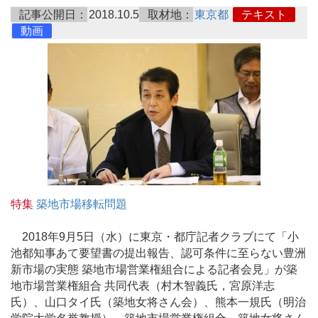
記事公開日：
2018.10.5
取材地：
東京都
テキスト
動画
特集
築地市場移転問題
2018年9月5日（水）に東京・都庁記者クラブにて「小
池都知事あて要望書の提出報告、認可条件に至らない豊洲
新市場の実態 築地市場営業権組合による記者会見」が築
地市場営業権組合 共同代表（村木智義氏，宮原洋志
氏）、山口タイ氏（築地女将さん会）、熊本一規氏（明治