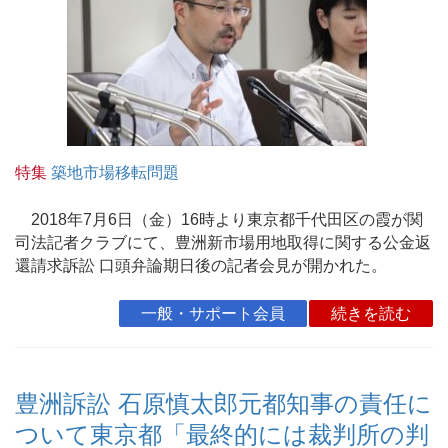
特集
築地市場移転問題
2018年7月6日（金）16時より東京都千代田区の霞が関
司法記者クラブにて、豊洲新市場用地取得に関する公金返
還請求訴訟 口頭弁論期日後の記者会見が開かれた。
一般・サポート会員
続きを読む
豊洲訴訟 石原慎太郎元都知事の責任に
ついて東京都「最終的には裁判所の判