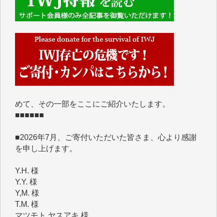
■■■■■■
IWJには、ご寄付・カンパをいただいた方々より、た
くさんの応援のメッセージが届いています。感謝を込
めて、その一部をここにご紹介いたします。
■■■■■■
■2026年7月、ご寄付いただいた皆さま、心より感謝
を申し上げます。
Y.H. 様
Y.Y. 様
Y,M. 様
T.M. 様
マツモト ヤスアキ 様
マシオン 恵美香 様
岩井 祐子 様