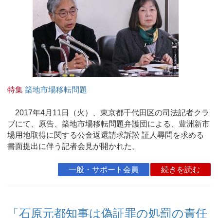
特集
築地市場移転問題
2017年4月11日（火）、東京都千代田区の司法記者クラ
ブにて、原告、築地市場移転問題弁護団による、豊洲新市
場用地取得に関する公金返還請求訴訟 証人尋問を求める
書面提出に伴う記者会見が開かれた。
一般・サポート会員
続きを読む
「石原元都知事は偽証罪の処罰の責任