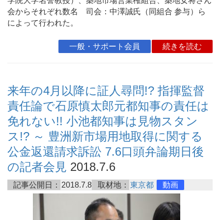
学院大学名誉教授）、築地市場営業権組合、築地女将さん
会からそれぞれ数名 司会：中澤誠氏（同組合 参与）ら
によって行われた。
一般・サポート会員
続きを読む
来年の4月以降に証人尋問!? 指揮監督
責任論で石原慎太郎元都知事の責任は
免れない!! 小池都知事は見物スタン
ス!? ～ 豊洲新市場用地取得に関する
公金返還請求訴訟 7.6口頭弁論期日後
の記者会見
2018.7.6
記事公開日：
2018.7.8
取材地：
東京都
動画