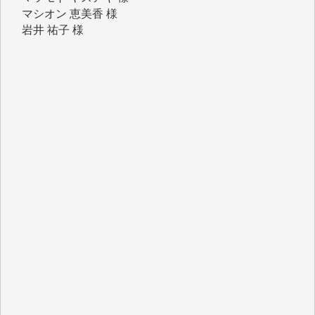
吉村 隆子 様
新城 靖 様
青木 要 様
T.Y. 様
K.O. 様
Y.S. 様
Y.N. 様
y.m. 様
R.N. 様
J.M. 様
T.N. 様
Y.T. 様
T.K. 様
ASAKO TAKAESU 様
マシオン恵美香 様
平野智生 様
山本賢二 様
吉住俊昭 様
徳山匡 様