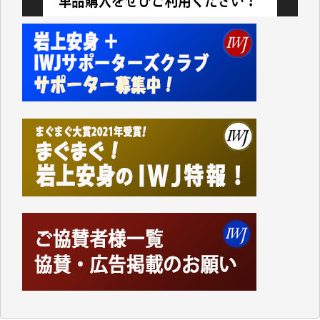
切るには到底及ばない額ですが病気の妻を抱えている
私にとっては精一杯のカンパです。
かねてよりIWJが発してきた膨大な取材記事や解説記
事、そして各界の方々とのインタビューは大袈裟では
なく、極めて重要な知的財産だと思っています。
Windows7の頃はIWJの動画もRealPlayerで録画でき
て、かなりの動画をDVDに焼きこんで保存していま
した。
しかし、それが出来なくなって以降はExcelなどを使
ってハイパーリンクを張り、重要と思われる記事にい
つでも簡単にアクセスできるようにして来ました。し
かし、それができるのもコンテンツがサーバーに保存
されているからこそのことであり、そのサーバーが使
えなくなってしまえば二度と視ることが出来なくなっ
てしまいます。
「何とかしなければ、何とかしてほしい。」と思いな
がらも前述した事情でどうにもならない自分の非力に
歯ぎしりするばかりです。（T.M.様）