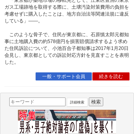
「東京都が築地市場の移転先として、江東区豊洲の東京
ガス工場跡地を取得する際に、土壌汚染対策費用の負担を
考慮せずに購入したことは、地方自治法等関連法規に違反
している」――。
このような骨子で、住民が東京都に、石原慎太郎元都知
事に土地購入費の約578億円を損害賠償請求するよう求め
た住民訴訟について、小池百合子都知事は2017年1月20日
会見し、東京都としての訴訟対応方針を見直すことを表明
した。
一般・サポート会員
続きを読む
詳細検索