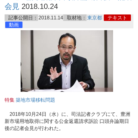
会見
2018.10.24
記事公開日：
2018.11.14
取材地：
東京都
テキスト
動画
特集
築地市場移転問題
2018年10月24日（水）に、司法記者クラブにて、豊洲
新市場用地取得に関する公金返還請求訴訟 口頭弁論期日
後の記者会見が行われた。