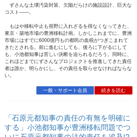
ずさんな土壌汚染対策、欠陥だらけの施設設計、巨大な
コスト――。
もはや移転中止も視野に入れざるを得なくなってきた、
東京・築地市場の豊洲移転計画。しかしこれまでに、豊洲
市場にはすでに6000億円もの都民の血税がつぎこまれて
きたとされる。前に進むにしても、後ろに下がるにして
も、小池都知事は苦しい決断を迫られるだろう。同時に、
これほどまでにずさんなプロジェクトを推進してきた責任
者は誰か、明らかにし、その責任を取らせなければならな
い。
一般・サポート会員
続きを読む
「石原元都知事の責任の有無を明確に
する」小池都知事が豊洲移転問題でつ
いに石原元都知事の法的責任を追及!?