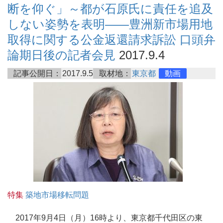
断を仰ぐ」～都が石原氏に責任を追及
しない姿勢を表明――豊洲新市場用地
取得に関する公金返還請求訴訟 口頭弁
論期日後の記者会見
2017.9.4
記事公開日：
2017.9.5
取材地：
東京都
動画
特集
築地市場移転問題
2017年9月4日（月）16時より、東京都千代田区の東