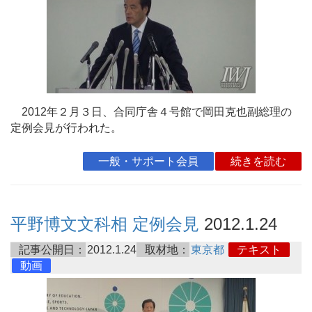
2012年２月３日、合同庁舎４号館で岡田克也副総理の
定例会見が行われた。
一般・サポート会員
続きを読む
平野博文文科相 定例会見
2012.1.24
記事公開日：
2012.1.24
取材地：
東京都
テキスト
動画