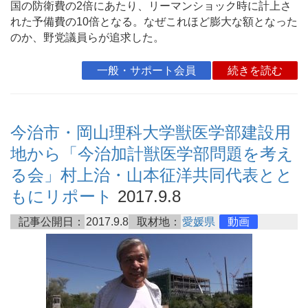
国の防衛費の2倍にあたり、リーマンショック時に計上さ
れた予備費の10倍となる。なぜこれほど膨大な額となった
のか、野党議員らが追求した。
一般・サポート会員
続きを読む
今治市・岡山理科大学獣医学部建設用
地から「今治加計獣医学部問題を考え
る会」村上治・山本征洋共同代表とと
もにリポート
2017.9.8
記事公開日：
2017.9.8
取材地：
愛媛県
動画