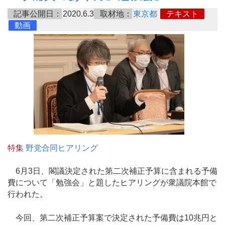
記事公開日：
2020.6.3
取材地：
東京都
テキスト
動画
特集
野党合同ヒアリング
6月3日、閣議決定された第二次補正予算に含まれる予備
費について「勉強会」と題したヒアリングが衆議院本館で
行われた。
今回、第二次補正予算案で決定された予備費は10兆円と