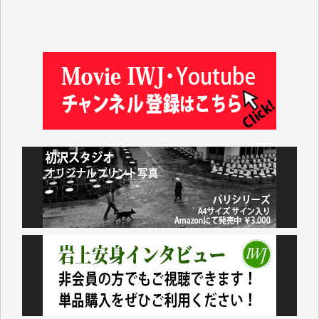
徳山匡 様
金 盛起 様
塩川 晃平 様
松本益美 様
井出 隆太 様
及川昭男 様
岩井祐子 様
藤田英之 様
藤岡比左志 様
井出 隆太 様
小池説夫 様
アオキカナメ 様
諸般の事情によりIWJ会費払えず今は非会員です。市
民側に立つ講演会にIWJのカメラマンをよく拝見して
おります。コンテンツが失われるのはあまりにもった
いない。少しでもお役立てください。（H.O.様）
今日、僅かですがカンパしました。（T.M.様）