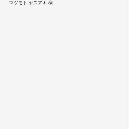
岩井 祐子 様
吉村 隆子 様
新城 靖 様
青木 要 様
T.Y. 様
K.O. 様
Y.S. 様
Y.N. 様
y.m. 様
R.N. 様
J.M. 様
T.N. 様
Y.T. 様
T.K. 様
ASAKO TAKAESU 様
マシオン恵美香 様
平野智生 様
山本賢二 様
吉住俊昭 様