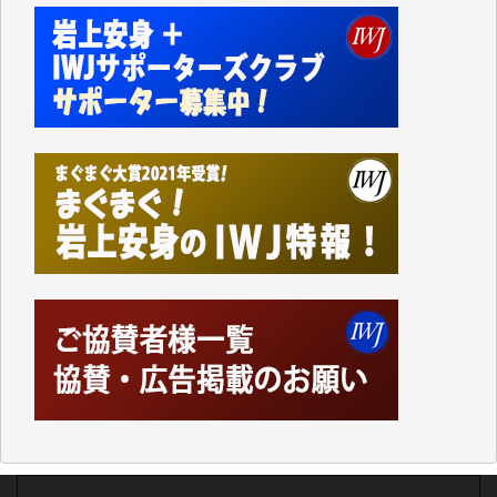
今日、僅かですがカンパしました。IWJの危機を乗り
切るには到底及ばない額ですが病気の妻を抱えている
私にとっては精一杯のカンパです。
かねてよりIWJが発してきた膨大な取材記事や解説記
事、そして各界の方々とのインタビューは大袈裟では
なく、極めて重要な知的財産だと思っています。
Windows7の頃はIWJの動画もRealPlayerで録画でき
て、かなりの動画をDVDに焼きこんで保存していま
した。
しかし、それが出来なくなって以降はExcelなどを使
ってハイパーリンクを張り、重要と思われる記事にい
つでも簡単にアクセスできるようにして来ました。し
かし、それができるのもコンテンツがサーバーに保存
されているからこそのことであり、そのサーバーが使
えなくなってしまえば二度と視ることが出来なくなっ
てしまいます。
「何とかしなければ、何とかしてほしい。」と思いな
がらも前述した事情でどうにもならない自分の非力に
歯ぎしりするばかりです。（T.M.様）