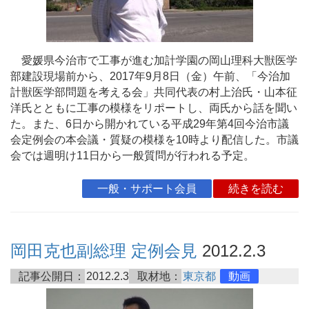
愛媛県今治市で工事が進む加計学園の岡山理科大獣医学
部建設現場前から、2017年9月8日（金）午前、「今治加
計獣医学部問題を考える会」共同代表の村上治氏・山本征
洋氏とともに工事の模様をリポートし、両氏から話を聞い
た。また、6日から開かれている平成29年第4回今治市議
会定例会の本会議・質疑の模様を10時より配信した。市議
会では週明け11日から一般質問が行われる予定。
一般・サポート会員
続きを読む
岡田克也副総理 定例会見
2012.2.3
記事公開日：
2012.2.3
取材地：
東京都
動画