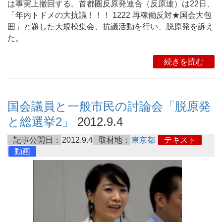
は事実上撤回する。首都圏反原発連合（反原連）は22日、
「年内トドメの大抗議！！！ 1222 再稼働反対★国会大包
囲」と題した大規模集会、抗議活動を行い、脱原発を訴え
た。
続きを読む
国会議員と一般市民の討論会「脱原発
と総選挙2」
2012.9.4
記事公開日：
2012.9.4
取材地：
東京都
テキスト
動画