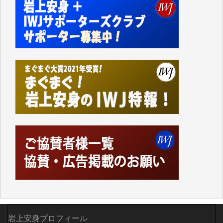
切るには到底及ばない額ですが病気の妻を抱えている
私にとっては精一杯のカンパです。
かねてよりIWJが発してきた膨大な取材記事や解説記
事、そして各界の方々とのインタビューは大袈裟では
なく、極めて重要な知的財産だと思っています。
Windows7の頃はIWJの動画もRealPlayerで録画でき
て、かなりの動画をDVDに焼きこんで保存していま
した。
しかし、それが出来なくなって以降はExcelなどを使
ってハイパーリンクを張り、重要と思われる記事にい
つでも簡単にアクセスできるようにして来ました。し
かし、それができるのもコンテンツがサーバーに保存
されているからこそのことであり、そのサーバーが使
えなくなってしまえば二度と視ることが出来なくなっ
てしまいます。
「何とかしなければ、何とかしてほしい。」と思いな
がらも前述した事情でどうにもならない自分の非力に
歯ぎしりするばかりです。（T.M.様）
岩上安身プロフィール