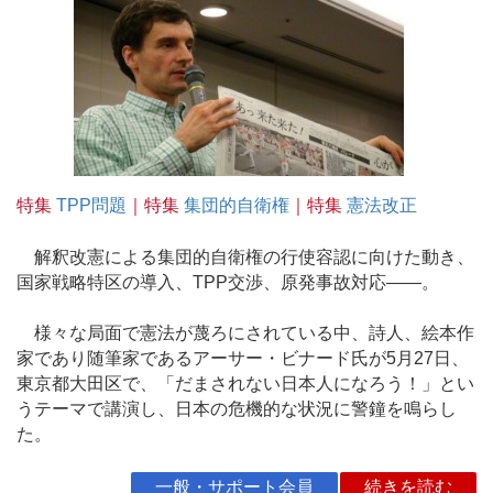
特集
TPP問題
｜特集
集団的自衛権
｜特集
憲法改正
解釈改憲による集団的自衛権の行使容認に向けた動き、
国家戦略特区の導入、TPP交渉、原発事故対応――。
様々な局面で憲法が蔑ろにされている中、詩人、絵本作
家であり随筆家であるアーサー・ビナード氏が5月27日、
東京都大田区で、「だまされない日本人になろう！」とい
うテーマで講演し、日本の危機的な状況に警鐘を鳴らし
た。
一般・サポート会員
続きを読む