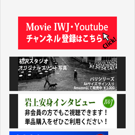
塩川 晃平 様
松本益美 様
井出 隆太 様
及川昭男 様
岩井祐子 様
藤田英之 様
藤岡比左志 様
井出 隆太 様
小池説夫 様
アオキカナメ 様
諸般の事情によりIWJ会費払えず今は非会員です。市
民側に立つ講演会にIWJのカメラマンをよく拝見して
おります。コンテンツが失われるのはあまりにもった
いない。少しでもお役立てください。（H.O.様）
今日、僅かですがカンパしました。（T.M.様）
今日、僅かですがカンパしました。IWJの危機を乗り