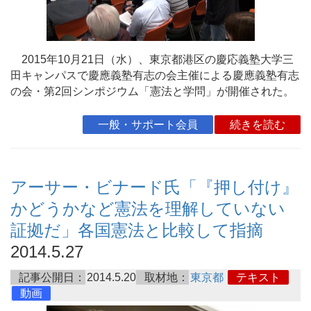
2015年10月21日（水）、東京都港区の慶応義塾大学三
田キャンパスで慶應義塾有志の会主催による慶應義塾有志
の会・第2回シンポジウム「憲法と学問」が開催された。
一般・サポート会員
続きを読む
アーサー・ビナード氏「『押し付け』
かどうかなど憲法を理解していない
証拠だ」各国憲法と比較して指摘
2014.5.27
記事公開日：
2014.5.20
取材地：
東京都
テキスト
動画