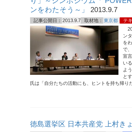
り」～シンポジウム「 POWER T
ンをわたそう～」
2013.9.7
記事公開日：
2013.9.7
取材地：
東京都
テ
20
ンタ
を
で
宣
い
よ
と
氏は「自分たちの活動にも、ヒントを持ち帰り
徳島選挙区 日本共産党 上村き