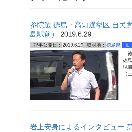
参院選 徳島・高知選挙区 自民
島駅前）
2019.6.29
記事公開日：
2019.6.29
取材地：
徳島県
動
徳
徳島
現職
（
岩上安身によるインタビュー 第