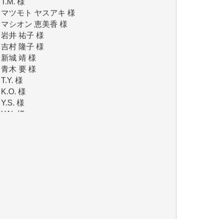
岩井 祐子 様
吉村 隆子 様
新城 靖 様
青木 要 様
T.Y. 様
K.O. 様
Y.S. 様
Y.N. 様
y.m. 様
R.N. 様
J.M. 様
T.N. 様
Y.T. 様
T.K. 様
ASAKO TAKAESU 様
マシオン恵美香 様
平野智生 様
山本賢二 様
吉住俊昭 様