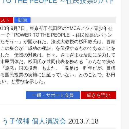
O THE PEOPLE ～住民投票のバト
キスト
動画
13年9月7日、東京都千代田区のYMCAアジア青少年セ
ーで「POWER TO THE PEOPLE ～住民投票のバトン
わたそう～」が開かれた。法政大教授の杉田敦氏は、冒頭
、この集会が「成功の秘訣」を伝授するものであることを
言した。伝授の対象は、日々、さまざまな活動に尽力して
る市民団体だ。杉田氏が共同代表を務める「みんなで決め
う『原発』国民投票」もまた、「発足は一昨年だが、目標
する国民投票の実施には至っていない」とのことで、杉田
たい」と意欲を示した。
一般・サポート会員
続きを読む
ょう子候補 個人演説会
2013.7.18