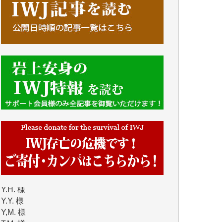
■■■■■■
IWJには、ご寄付・カンパをいただいた方々
より、たくさんの応援のメッセージが届いて
います。感謝を込めて、その一部をここにご
紹介いたします。
■■■■■■
■2026年7月、ご寄付いただいた皆さま、心よ
り感謝を申し上げます。
Y.H. 様
Y.Y. 様
Y,M. 様
T.M. 様
マツモト ヤスアキ 様
マシオン 恵美香 様