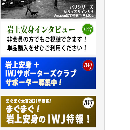
今日、僅かですがカンパしました。（T.M.
様）
今日、僅かですがカンパしました。IWJの危
機を乗り切るには到底及ばない額ですが病気
の妻を抱えている私にとっては精一杯のカン
パです。
かねてよりIWJが発してきた膨大な取材記事
や解説記事、そして各界の方々とのインタビ
ューは大袈裟ではなく、極めて重要な知的財
産だと思っています。
Windows7の頃はIWJの動画もRealPlayerで録
画できて、かなりの動画をDVDに焼きこんで
保存していました。
しかし、それが出来なくなって以降はExcelな
どを使ってハイパーリンクを張り、重要と思
われる記事にいつでも簡単にアクセスできる
ようにして来ました。しかし、それができる
のもコンテンツがサーバーに保存されている
からこそのことであり、そのサーバーが使え