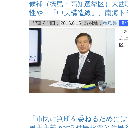
候補（徳島・高知選挙区）大西
性や、「中央構造線」、南海ト
記事公開日：
2016.6.15
取材地：
徳島県
動
20
岩
区
「市民に判断を委ねるためには
民主主義 part5 住民投票と