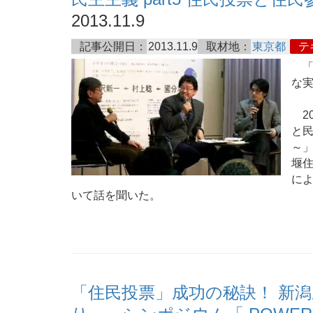
2013.11.9
記事公開日：
2013.11.9
取材地：
東京都
テ
「
な実
20
と民
～
堰住
に
いて話を聞いた。
「住民投票」成功の秘訣！ 新