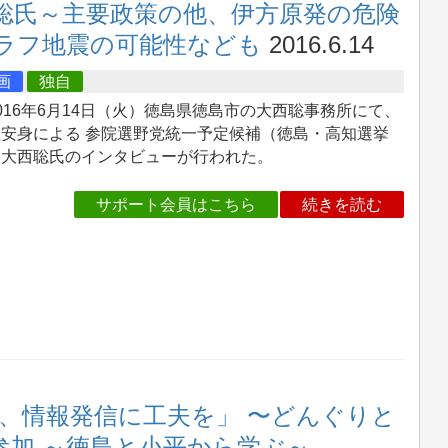
聡氏～主要政策の他、伊方原発の危険
ラフ地震の可能性なども
2016.6.14
画
独自
16年6月14日（火）徳島県徳島市の大西聡事務所にて、
上安身による 参院選野党統一予定候補（徳島・高知選挙
）大西聡氏のインタビューが行われた。
サポート会員はこちら
続きを読む
、情報発信に工夫を」 〜どんぐりと
住民参加 ～徳島と小平から学ぶ～