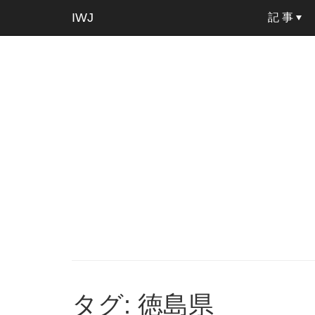
IWJ
記 事
タグ: 徳島県