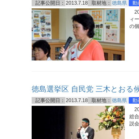
記事公開日：
2013.7.18
取材地：
徳島県
動
20
ィ
の
徳島選挙区 自民党 三木とおる
記事公開日：
2013.7.18
取材地：
徳島県
動
20
総
説