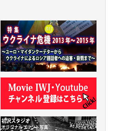
徳山匡 様
金 盛起 様
塩川 晃平 様
松本益美 様
井出 隆太 様
及川昭男 様
岩井祐子 様
藤田英之 様
藤岡比左志 様
井出 隆太 様
小池説夫 様
アオキカナメ 様
諸般の事情によりIWJ会費払えず今は非会員
です。市民側に立つ講演会にIWJのカメラマ
ンをよく拝見しております。コンテンツが失
われるのはあまりにもったいない。少しでも
お役立てください。（H.O.様）