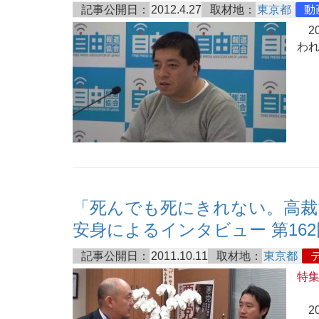
記事公開日：
2012.4.27
取材地：
東京都
動
20
わ
「死んでも死にきれない。高裁
安身によるインタビュー 第162
記事公開日：
2011.10.11
取材地：
東京都
特
20