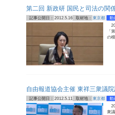
第二回 新政研 国民と司法の関
記事公開日：
2012.5.16
取材地：
東京都
動
20
「第
の
自由報道協会主催 東祥三衆議院
記事公開日：
2012.5.11
取材地：
東京都
動
20
衆議