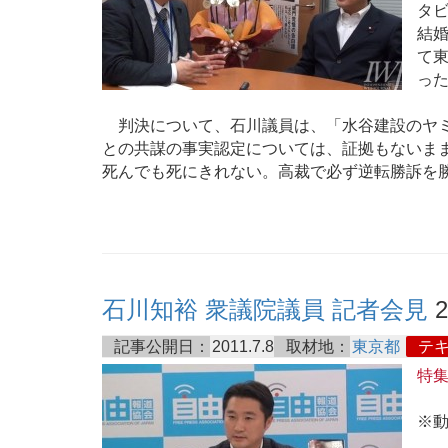
タ
結
て
っ
判決について、石川議員は、「水谷建設のヤミ
との共謀の事実認定については、証拠もないま
死んでも死にきれない。高裁で必ず逆転勝訴を
石川知裕 衆議院議員 記者会見
2
記事公開日：
2011.7.8
取材地：
東京都
テ
特
※