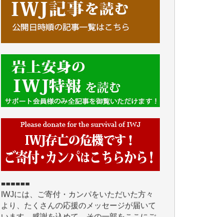
■■■■■■
IWJには、ご寄付・カンパをいただいた方々
より、たくさんの応援のメッセージが届いて
います。感謝を込めて、その一部をここにご
紹介いたします。
■■■■■■