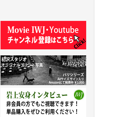
R.N. 様
J.M. 様
T.N. 様
Y.T. 様
T.K. 様
ASAKO TAKAESU 様
マシオン恵美香 様
平野智生 様
山本賢二 様
吉住俊昭 様
徳山匡 様
金 盛起 様
塩川 晃平 様
松本益美 様
井出 隆太 様
及川昭男 様
岩井祐子 様
藤田英之 様
藤岡比左志 様
井出 隆太 様