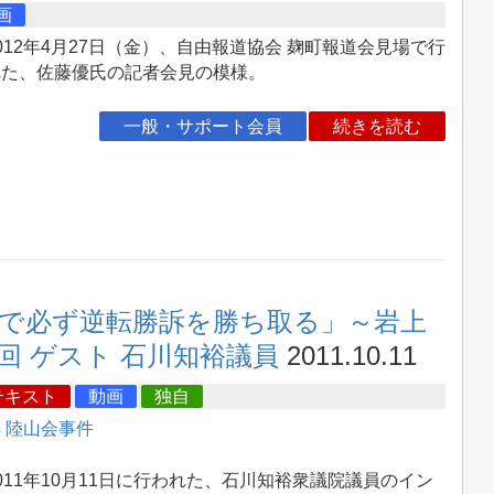
画
12年4月27日（金）、自由報道協会 麹町報道会見場で行
れた、佐藤優氏の記者会見の模様。
一般・サポート会員
続きを読む
で必ず逆転勝訴を勝ち取る」～岩上
回 ゲスト 石川知裕議員
2011.10.11
テキスト
動画
独自
集
陸山会事件
11年10月11日に行われた、石川知裕衆議院議員のイン