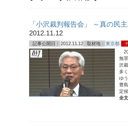
「小沢裁判報告会」 ～真の民
2012.11.12
記事公開日：
2012.11.12
取材地：
東京都
20
無罪
沢
多
ゆ
豊
定
全