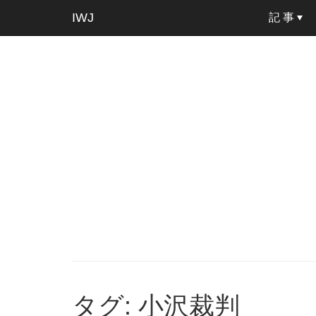
IWJ
記 事
タグ: 小沢裁判