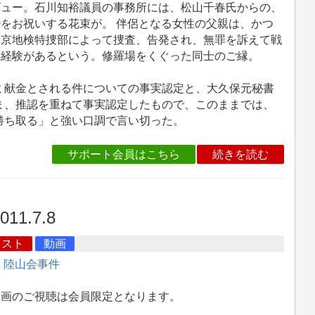
ビュー。石川知裕議員の事務所には、松山千春氏からの、
婚をお祝いする花束が。 伴侶となる女性の父親は、かつ
東京地検特捜部によって捜査、告発され、無罪を訴えて戦
た経験があるという。修羅場をくぐった同士のご縁。
献金とされる件についての事実認定と、大久保元秘書
ま、推認を重ねて事実認定したもので、このままでは、
勝ち取る」と強い口調で言い切った。
サポート会員はこちら
続きを読む
011.7.8
キスト
動画
集
陸山会事件
動画のご視聴は会員限定となります。