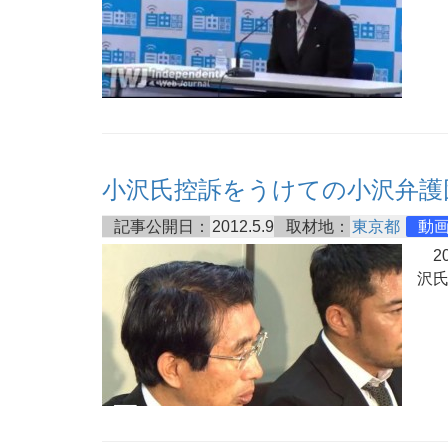
小沢氏控訴をうけての小沢弁護
記事公開日：
2012.5.9
取材地：
東京都
動
20
沢