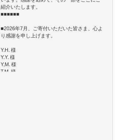
■2026年7月、ご寄付いただいた皆さま、心よ
り感謝を申し上げます。
Y.H. 様
Y.Y. 様
Y,M. 様
T.M. 様
マツモト ヤスアキ 様
マシオン 恵美香 様
岩井 祐子 様
吉村 隆子 様
新城 靖 様
青木 要 様
T.Y. 様
K.O. 様
Y.S. 様
Y.N. 様
y.m. 様