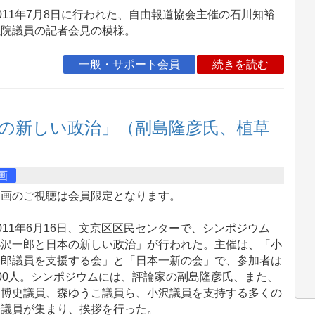
11年7月8日に行われた、自由報道協会主催の石川知裕
議院議員の記者会見の模様。
一般・サポート会員
続きを読む
の新しい政治」（副島隆彦氏、植草
画
動画のご視聴は会員限定となります。
11年6月16日、文京区区民センターで、シンポジウム
小沢一郎と日本の新しい政治」が行われた。主催は、「小
一郎議員を支援する会」と「日本一新の会」で、参加者は
00人。シンポジウムには、評論家の副島隆彦氏、また、
内博史議員、森ゆうこ議員ら、小沢議員を支持する多くの
会議員が集まり、挨拶を行った。