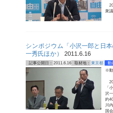
20
衆
シンポジウム「小沢一郎と日本
一秀氏ほか）
2011.6.16
記事公開日：
2011.6.16
取材地：
東京都
動
※
20
「
沢
約4
川
国