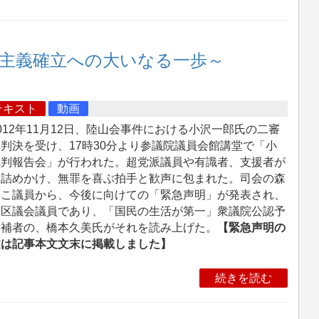
主主義確立への大いなる一歩～
テキスト
動画
12年11月12日、陸山会事件における小沢一郎氏の二審
判決を受け、17時30分より参議院議員会館講堂で「小
裁判報告会」が行われた。超党派議員や有識者、支援者が
く詰めかけ、無罪を喜ぶ拍手と歓声に包まれた。司会の森
うこ議員から、今後に向けての「緊急声明」が発表され、
島区議会議員であり、「国民の生活が第一」衆議院公認予
候補者の、橋本久美氏がそれを読み上げた。
【緊急声明の
文は記事本文文末に掲載しました】
続きを読む