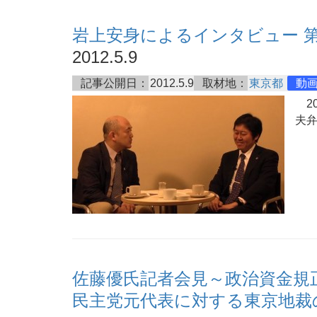
岩上安身によるインタビュー 第
2012.5.9
記事公開日：
2012.5.9
取材地：
東京都
動
20
夫
佐藤優氏記者会見～政治資金規
民主党元代表に対する東京地裁