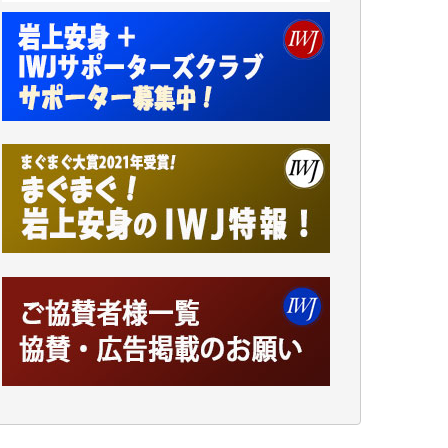
小池説夫 様
アオキカナメ 様
諸般の事情によりIWJ会費払えず今は非会員
です。市民側に立つ講演会にIWJのカメラマ
ンをよく拝見しております。コンテンツが失
われるのはあまりにもったいない。少しでも
お役立てください。（H.O.様）
今日、僅かですがカンパしました。（T.M.
様）
今日、僅かですがカンパしました。IWJの危
機を乗り切るには到底及ばない額ですが病気
の妻を抱えている私にとっては精一杯のカン
パです。
かねてよりIWJが発してきた膨大な取材記事
や解説記事、そして各界の方々とのインタビ
ューは大袈裟ではなく、極めて重要な知的財