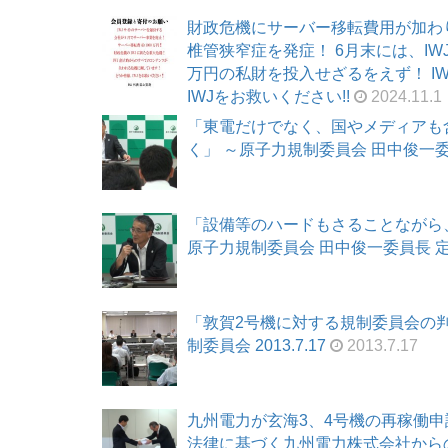
財政危機にサーバー移転費用が加わ
椎管狭窄症を発症！ 6月末には、I
万円の私財を投入せざるをえず！ I
IWJをお救いください!!
2024.11.1
「東電だけでなく、国やメディアも
く」 ～原子力規制委員会 田中俊一委員長
「設備等のハードもさることながら
原子力規制委員会 田中俊一委員長 定例会
「敦賀2号機に対する規制委員会の判
制委員会 2013.7.17
2013.7.17
九州電力が玄海3、4号機の再稼働
法律に基づく九州電力株式会社からの申請