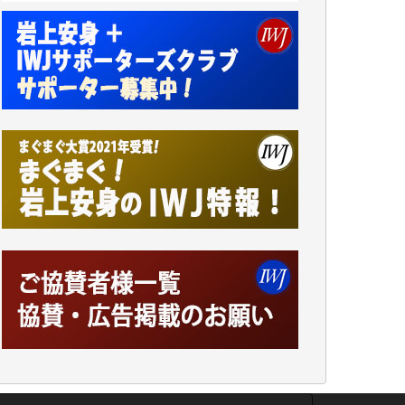
小池説夫 様
アオキカナメ 様
諸般の事情によりIWJ会費払えず今は非会員
です。市民側に立つ講演会にIWJのカメラマ
ンをよく拝見しております。コンテンツが失
われるのはあまりにもったいない。少しでも
お役立てください。（H.O.様）
今日、僅かですがカンパしました。（T.M.
様）
今日、僅かですがカンパしました。IWJの危
機を乗り切るには到底及ばない額ですが病気
の妻を抱えている私にとっては精一杯のカン
パです。
かねてよりIWJが発してきた膨大な取材記事
や解説記事、そして各界の方々とのインタビ
ューは大袈裟ではなく、極めて重要な知的財