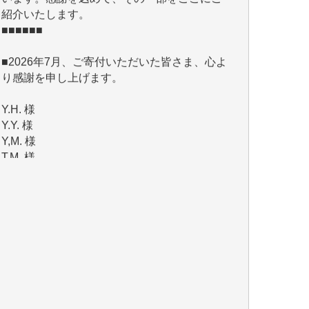
■2026年7月、ご寄付いただいた皆さま、心よ
り感謝を申し上げます。
Y.H. 様
Y.Y. 様
Y,M. 様
T.M. 様
マツモト ヤスアキ 様
マシオン 恵美香 様
岩井 祐子 様
吉村 隆子 様
新城 靖 様
青木 要 様
T.Y. 様
K.O. 様
Y.S. 様
Y.N. 様
y.m. 様