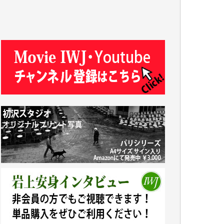
R.N. 様
J.M. 様
T.N. 様
Y.T. 様
T.K. 様
ASAKO TAKAESU 様
マシオン恵美香 様
平野智生 様
山本賢二 様
吉住俊昭 様
徳山匡 様
金 盛起 様
塩川 晃平 様
松本益美 様
井出 隆太 様
及川昭男 様
岩井祐子 様
藤田英之 様
藤岡比左志 様
井出 隆太 様