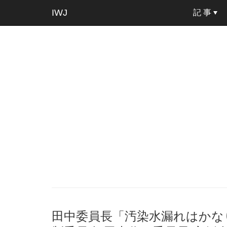
IWJ
記 事
田中委員長「汚染水漏れはかな