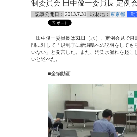
制委員会 田中俊一委員長 定例会見 2
記事公開日：
2013.7.31
取材地：
東京都
動
田中俊一委員長は31日（水）、定例会見で泉
問に対して「規制庁に新潟県への説明をしても
いない」と発言した。また、汚染水漏れを起こ
いと述べた。
■全編動画