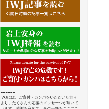
■■■■■■
IWJには、ご寄付・カンパをいただいた方々
より、たくさんの応援のメッセージが届いて
います。感謝を込めて、その一部をここにご
紹介いたします。
■■■■■■