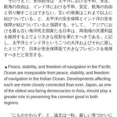
そのうえで、安倍総理は「太平洋における平和、安定、
航海の自由は、インド洋における平和、安定、航海の自由
と切り離すことはできない。互いの発展はこれまで以上に
結びついている」と、太平洋の安全保障とインド洋の安全
保障が結びついていると強調する。そして、「アジアにお
ける最も古い海洋民主国家たる日本は、両地域の共通利益
を維持する上でより大きな役割を果たすべきである」と記
し、太平洋とインド洋という二つの大洋およびそれに面し
たエリアで、日本が安全保障面で大きなプレゼンスを発揮
すべきだと宣言する。
▲Peace, stability, and freedom of navigation in the Pacific
Ocean are inseparable from peace, stability, and freedom
of navigation in the Indian Ocean. Developments affecting
each are more closely connected than ever. Japan, as one
of the oldest sea-faring democracies in Asia, should play a
greater role in preserving the common good in both
regions.
「にもかかわらず」と、論文は一転、厳しい筆づかいに