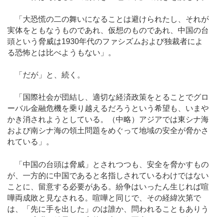
「大恐慌の二の舞いになることは避けられたし、それが
実体をともなうものであれ、仮想のものであれ、中国の台
頭という脅威は1930年代のファシズムおよび独裁者によ
る恐怖とは比べようもない」。
「だが」と、続く。
「国際社会が団結し、適切な経済政策をとることでグロ
ーバル金融危機を乗り越えるだろうという希望も、いまや
かき消されようとしている。（中略）アジアでは東シナ海
および南シナ海の領土問題をめぐって地域の安全が脅かさ
れている」。
「中国の台頭は脅威」とされつつも、安全を脅かすもの
が、一方的に中国であると名指しされているわけではない
ことに、留意する必要がある。紛争はいったん生じれば喧
嘩両成敗と見なされる。喧嘩と同じで、その経緯次第で
は、「先に手を出した」のは誰か、問われることもありう