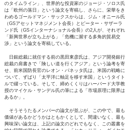
のタイムライン」、世界的な投資家のジョージ・ソロス氏
は「欧州の落日」という論文を寄稿し、さらに、栄華をき
わめるゴールドマン・サックスからは、ジム・オニール氏
（GSアセットマネジメント会長）とピーター・サザーラ
ンド氏（GSインターナショナル会長）の2人が、それぞれ
「新興世界が立ち上がる」「危機に瀕する多角的貿易交
渉」という論文を寄稿している。
日銀総裁に就任する前の黒田東彦氏は、アジア開発銀行
総裁の肩書きで「険しい道を行くアジア」という論考を寄
せ、前米国防長官のレオン・パネッタ氏は、米国の戦略に
ついて、ずばり「太平洋に軸足を移す米国」というタイト
ルで綴っている。そして、締めくくりはハーバード大学教
授のマイケル・サンデル氏の筆による「市場原理に限界は
あるか」。
そうそうたるメンバーの論文が並ぶが、この中で、最も
価値があるかどうかはともかくとして、間違いなく、最も
興味深い論文は、上記の論文のどれでもなく、この叢書を