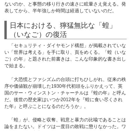
ないのか、と事態の移り行きの速さに眩暈さえ覚える。発
表してから、半年強しか時間は経過していないのだ。
日本における、獰猛無比な「蝗」
（いなご）の復活
「セキュリティ・ダイヤモンド構想」が掲載されていな
い「世界は考える」を手に取り、頁をめくる。「蝗（いな
ご）の年」と題された前書きは、こんな印象的な書き出し
で始まる。
「大恐慌とファシズムの台頭に打ちひしがれ、従来の秩
序や価値観が崩壊した1930年代初頭をふりかえって、英
国のサー・ウィンストン・チャーチルは『蝗の年』と呼ん
だ。後世の歴史家はいつか2012年を『蝗に食い尽くされ
た年』と呼ぶことになるのだろうか」。
「蝗」が、侵略と収奪、戦意と暴力の比喩であることは
論をまたない。ドイツは一度目の敗戦に懲りなかった。ワ