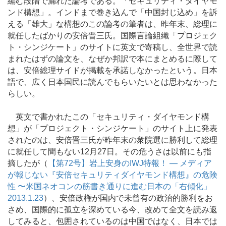
編む段階で漏れた論考である。「セキュリティ・ダイヤモ
ンド構想」。インドまで巻き込んで「中国封じ込め」を訴
える「雄大」な構想のこの論考の筆者は、昨年末、総理に
就任したばかりの安倍晋三氏。国際言論組織「プロジェク
ト・シンジケート」のサイトに英文で寄稿し、全世界で読
まれたはずの論文を、なぜか邦訳で本にまとめるに際して
は、安倍総理サイドが掲載を承諾しなかったという。日本
語で、広く日本国民に読んでもらいたいとは思わなかった
らしい。
英文で書かれたこの「セキュリティ・ダイヤモンド構
想」が「プロジェクト・シンジケート」のサイト上に発表
されたのは、安倍晋三氏が昨年末の衆院選に勝利して総理
に就任して間もない12月27日。その危うさは以前にも指
摘したが（
【第72号】岩上安身のIWJ特報！ ― メディア
が報じない『安倍セキュリティダイヤモンド構想』の危険
性 〜米国ネオコンの筋書き通りに進む日本の「右傾化」
2013.1.23
）、安倍政権が国内で未曾有の政治的勝利をお
さめ、国際的に孤立を深めている今、改めて全文を読み返
してみると、包囲されているのは中国ではなく、日本では