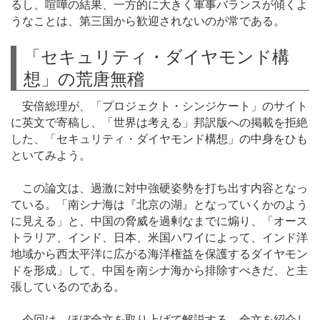
るし、喧嘩の結果、一方的に大きく軍事バランスが傾くよ
うなことは、第三国から歓迎されないのが常である。
「セキュリティ・ダイヤモンド構
想」の荒唐無稽
安倍総理が、「プロジェクト・シンジケート」のサイト
に英文で寄稿し、「世界は考える」邦訳版への掲載を拒絶
した、「セキュリティ・ダイヤモンド構想」の中身をひも
といてみよう。
この論文は、過激に対中強硬姿勢を打ち出す内容となっ
ている。「南シナ海は『北京の湖』となっていくかのよう
に見える」と、中国の脅威を過剰なまでに煽り、「オース
トラリア、インド、日本、米国ハワイによって、インド洋
地域から西太平洋に広がる海洋権益を保護するダイヤモン
ドを形成」して、中国を南シナ海から排除すべきだ、と主
張しているのである。
今回は、ほぼ全文を取り上げて解説する。全文を紹介し