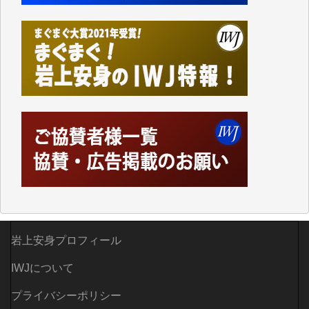
て、かなりの動画をDVDに焼きこんで保存していま
した。
しかし、それが出来なくなって以降はExcelなどを使
ってハイパーリンクを張り、重要と思われる記事にい
つでも簡単にアクセスできるようにして来ました。し
かし、それができるのもコンテンツがサーバーに保存
されているからこそのことであり、そのサーバーが使
えなくなってしまえば二度と視ることが出来なくなっ
てしまいます。
「何とかしなければ、何とかしてほしい。」と思いな
がらも前述した事情でどうにもならない自分の非力に
歯ぎしりするばかりです。（T.M.様）
いつもまともな報道、ありがとうございます。（新城
靖 様）
岩上安身プロフィール
IWJについて
プライバシーポリシー