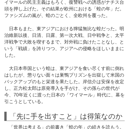
イマールの民主主義はもろく、復讐戦への誘惑がナチス台
頭を押し上げた。その結果が欧州における「蝗の年」だ。
ファシズムの嵐が、蝗のごとく、全欧州を覆った。
日本もまた、東アジアにおける獰猛無比な蝗だった。明
治維新以後、日清、日露、第一次大戦、日中戦争と、太平
洋戦争で大敗を喫するまで、対外戦に負けたことなし、と
いう「戦績」を誇りつつ、アジアへの侵略をほしいままに
した。
大日本帝国という蝗は、東アジアを食い尽くす前に倒れ
はしたが、懲りない面々は巣鴨プリズンを出獄して米国の
バックアップのもと栄達を果たした。岸信介は安保を改定
し、正力松太郎は原発導入を手がけ、その孫らの世代が
今、70年近くに渡った日本の「ワイマール」時代に、幕を
引こうとしている。
「先に手を出すこと」は得策なのか
「世界は考える」の前書き「蝗の年」の続きを読もう。