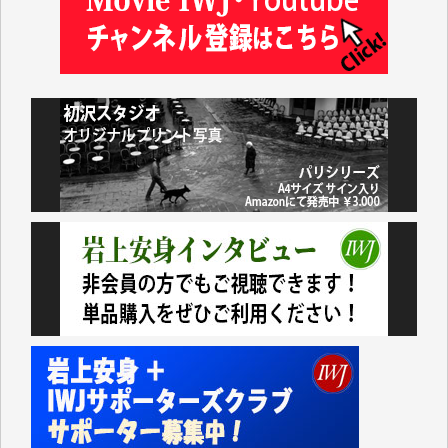
藤岡比左志 様
井出 隆太 様
小池説夫 様
アオキカナメ 様
諸般の事情によりIWJ会費払えず今は非会員です。市
民側に立つ講演会にIWJのカメラマンをよく拝見して
おります。コンテンツが失われるのはあまりにもった
いない。少しでもお役立てください。（H.O.様）
今日、僅かですがカンパしました。（T.M.様）
今日、僅かですがカンパしました。IWJの危機を乗り
切るには到底及ばない額ですが病気の妻を抱えている
私にとっては精一杯のカンパです。
かねてよりIWJが発してきた膨大な取材記事や解説記
事、そして各界の方々とのインタビューは大袈裟では
なく、極めて重要な知的財産だと思っています。
Windows7の頃はIWJの動画もRealPlayerで録画でき