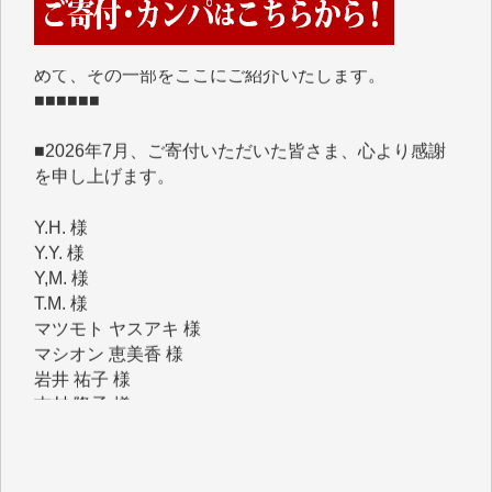
めて、その一部をここにご紹介いたします。
■■■■■■
■2026年7月、ご寄付いただいた皆さま、心より感謝
を申し上げます。
Y.H. 様
Y.Y. 様
Y,M. 様
T.M. 様
マツモト ヤスアキ 様
マシオン 恵美香 様
岩井 祐子 様
吉村 隆子 様
新城 靖 様
青木 要 様
T.Y. 様
K.O. 様
Y.S. 様