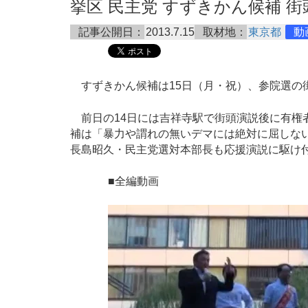
挙区 民主党 すずきかん候補 街頭演説
記事公開日：
2013.7.15
取材地：
東京都
動
すずきかん候補は15日（月・祝）、参院選の
前日の14日には吉祥寺駅で街頭演説後に有権
補は「暴力や謂れの無いデマには絶対に屈しな
長島昭久・民主党選対本部長も応援演説に駆け
■全編動画