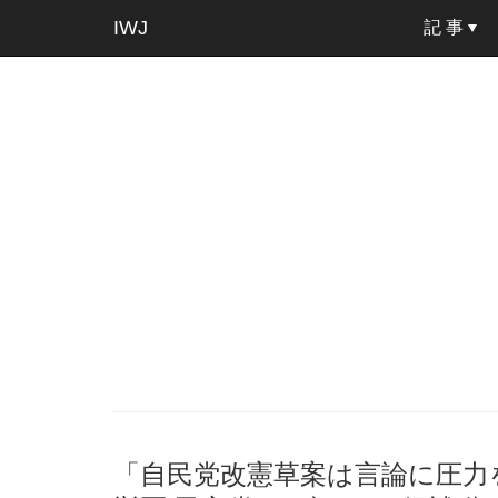
IWJ
記 事
「自民党改憲草案は言論に圧力