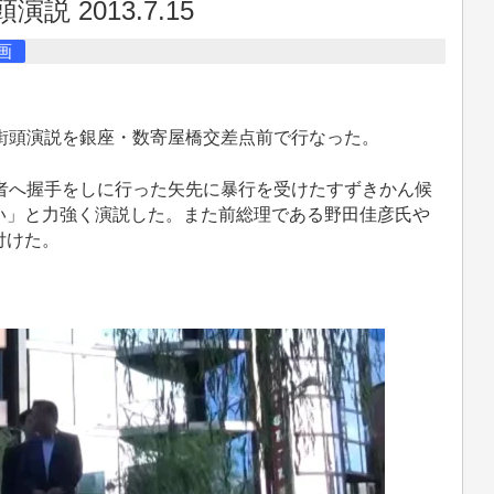
 2013.7.15
画
街頭演説を銀座・数寄屋橋交差点前で行なった。
者へ握手をしに行った矢先に暴行を受けたすずきかん候
い」と力強く演説した。また前総理である野田佳彦氏や
付けた。