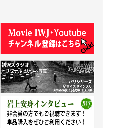
R.N. 様
J.M. 様
T.N. 様
Y.T. 様
T.K. 様
ASAKO TAKAESU 様
マシオン恵美香 様
平野智生 様
山本賢二 様
吉住俊昭 様
徳山匡 様
金 盛起 様
塩川 晃平 様
松本益美 様
井出 隆太 様
及川昭男 様
岩井祐子 様
藤田英之 様
藤岡比左志 様
井出 隆太 様