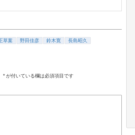
正草案
野田佳彦
鈴木寛
長島昭久
。
*
が付いている欄は必須項目です