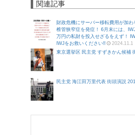
関連記事
財政危機にサーバー移転費用が加わ
椎管狭窄症を発症！ 6月末には、I
万円の私財を投入せざるをえず！ I
IWJをお救いください!!
2024.11.1
東京選挙区 民主党 すずきかん候補 街頭演
民主党 海江田万里代表 街頭演説 2013