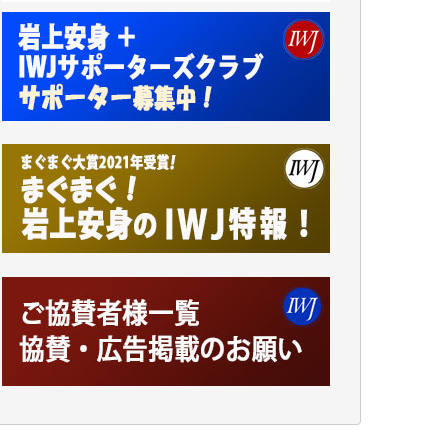
小池説夫 様
アオキカナメ 様
諸般の事情によりIWJ会費払えず今は非会員
です。市民側に立つ講演会にIWJのカメラマ
ンをよく拝見しております。コンテンツが失
われるのはあまりにもったいない。少しでも
お役立てください。（H.O.様）
今日、僅かですがカンパしました。（T.M.
様）
今日、僅かですがカンパしました。IWJの危
機を乗り切るには到底及ばない額ですが病気
の妻を抱えている私にとっては精一杯のカン
パです。
かねてよりIWJが発してきた膨大な取材記事
や解説記事、そして各界の方々とのインタビ
ューは大袈裟ではなく、極めて重要な知的財