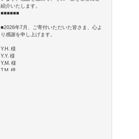
■2026年7月、ご寄付いただいた皆さま、心よ
り感謝を申し上げます。
Y.H. 様
Y.Y. 様
Y,M. 様
T.M. 様
マツモト ヤスアキ 様
マシオン 恵美香 様
岩井 祐子 様
吉村 隆子 様
新城 靖 様
青木 要 様
T.Y. 様
K.O. 様
Y.S. 様
Y.N. 様
y.m. 様