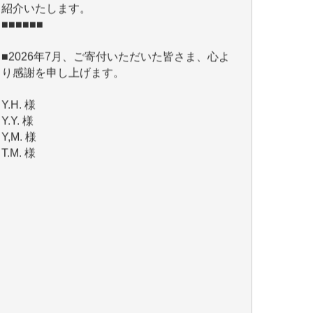
■2026年7月、ご寄付いただいた皆さま、心よ
り感謝を申し上げます。
Y.H. 様
Y.Y. 様
Y,M. 様
T.M. 様
マツモト ヤスアキ 様
マシオン 恵美香 様
岩井 祐子 様
吉村 隆子 様
新城 靖 様
青木 要 様
T.Y. 様
K.O. 様
Y.S. 様
Y.N. 様
y.m. 様
R.N. 様