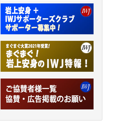
小池説夫 様
アオキカナメ 様
諸般の事情によりIWJ会費払えず今は非会員
です。市民側に立つ講演会にIWJのカメラマ
ンをよく拝見しております。コンテンツが失
われるのはあまりにもったいない。少しでも
お役立てください。（H.O.様）
今日、僅かですがカンパしました。（T.M.
様）
今日、僅かですがカンパしました。IWJの危
機を乗り切るには到底及ばない額ですが病気
の妻を抱えている私にとっては精一杯のカン
パです。
かねてよりIWJが発してきた膨大な取材記事
や解説記事、そして各界の方々とのインタビ
ューは大袈裟ではなく、極めて重要な知的財
産だと思っています。