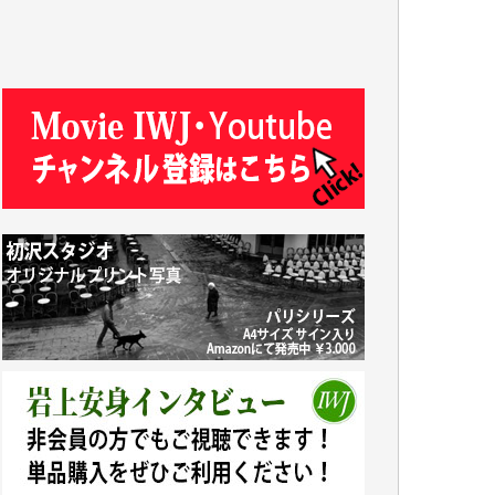
J.M. 様
T.N. 様
Y.T. 様
T.K. 様
ASAKO TAKAESU 様
マシオン恵美香 様
平野智生 様
山本賢二 様
吉住俊昭 様
徳山匡 様
金 盛起 様
塩川 晃平 様
松本益美 様
井出 隆太 様
及川昭男 様
岩井祐子 様
藤田英之 様
藤岡比左志 様
井出 隆太 様