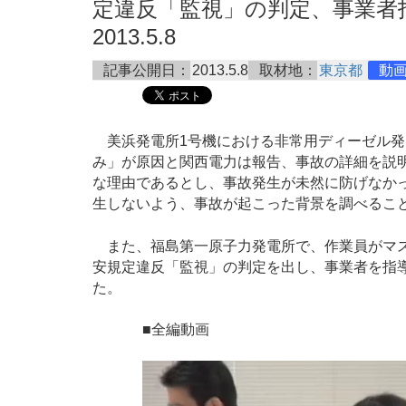
定違反「監視」の判定、事業者
2013.5.8
記事公開日：
2013.5.8
取材地：
東京都
動
美浜発電所1号機における非常用ディーゼル発
み」が原因と関西電力は報告、事故の詳細を説
な理由であるとし、事故発生が未然に防げなか
生しないよう、事故が起こった背景を調べるこ
また、福島第一原子力発電所で、作業員がマス
安規定違反「監視」の判定を出し、事業者を指
た。
■全編動画