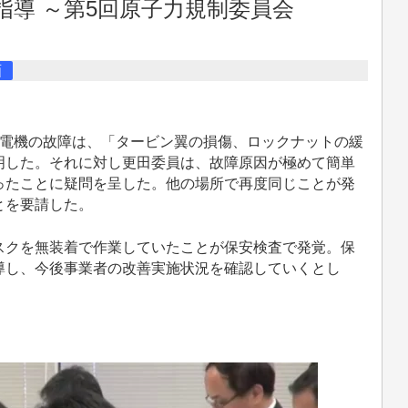
指導 ～第5回原子力規制委員会
画
電機の故障は、「タービン翼の損傷、ロックナットの緩
明した。それに対し更田委員は、故障原因が極めて簡単
ったことに疑問を呈した。他の場所で再度同じことが発
とを要請した。
クを無装着で作業していたことが保安検査で発覚。保
導し、今後事業者の改善実施状況を確認していくとし