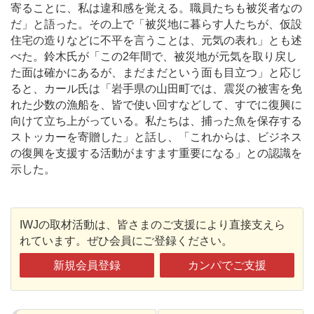
寄ることに、私は違和感を覚える。職員たちも被災者なの
だ」と語った。その上で「被災地に暮らす人たちが、仮設
住宅の造りなどに不平を言うことは、元気の表れ」とも述
べた。鈴木氏が「この2年間で、被災地が元気を取り戻し
た面は確かにあるが、まだまだという面も目立つ」と応じ
ると、カール氏は「岩手県の山田町では、震災の被害を免
れた少数の漁船を、皆で使い回すなどして、すでに復興に
向けて立ち上がっている。私たちは、捕った魚を保存する
ストッカーを寄贈した」と話し、「これからは、ビジネス
の復興を支援する活動がますます重要になる」との認識を
示した。
IWJの取材活動は、皆さまのご支援により直接支えら
れています。ぜひ会員にご登録ください。
新規会員登録
カンパでご支援