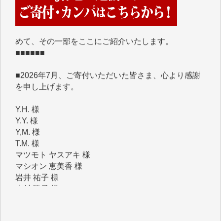
くさんの応援のメッセージが届いています。感謝を込
めて、その一部をここにご紹介いたします。
■■■■■■
■2026年7月、ご寄付いただいた皆さま、心より感謝
を申し上げます。
Y.H. 様
Y.Y. 様
Y,M. 様
T.M. 様
マツモト ヤスアキ 様
マシオン 恵美香 様
岩井 祐子 様
吉村 隆子 様
新城 靖 様
青木 要 様
T.Y. 様
K.O. 様