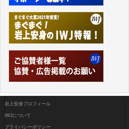
Windows7の頃はIWJの動画もRealPlayerで録画でき
て、かなりの動画をDVDに焼きこんで保存していま
した。
しかし、それが出来なくなって以降はExcelなどを使
ってハイパーリンクを張り、重要と思われる記事にい
つでも簡単にアクセスできるようにして来ました。し
かし、それができるのもコンテンツがサーバーに保存
されているからこそのことであり、そのサーバーが使
えなくなってしまえば二度と視ることが出来なくなっ
てしまいます。
「何とかしなければ、何とかしてほしい。」と思いな
がらも前述した事情でどうにもならない自分の非力に
歯ぎしりするばかりです。（T.M.様）
いつもまともな報道、ありがとうございます。（新城
靖 様）
岩上安身プロフィール
IWJについて
プライバシーポリシー