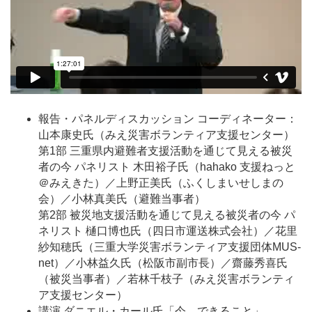
報告・パネルディスカッション コーディネーター：
山本康史氏（みえ災害ボランティア支援センター）
第1部 三重県内避難者支援活動を通じて見える被災
者の今 パネリスト 木田裕子氏（hahako 支援ねっと
＠みえきた）／上野正美氏（ふくしまいせしまの
会）／小林真美氏（避難当事者）
第2部 被災地支援活動を通じて見える被災者の今 パ
ネリスト 樋口博也氏（四日市運送株式会社）／花里
紗知穂氏（三重大学災害ボランティア支援団体MUS-
net）／小林益久氏（松阪市副市長）／齋藤秀喜氏
（被災当事者）／若林千枝子（みえ災害ボランティ
ア支援センター）
講演 ダニエル・カール氏「今、できること」