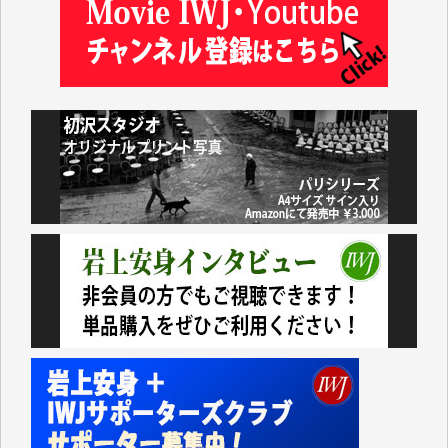
藤田英之 様
藤岡比左志 様
井出 隆太 様
小池説夫 様
アオキカナメ 様
諸般の事情によりIWJ会費払えず今は非会員です。市
民側に立つ講演会にIWJのカメラマンをよく拝見して
おります。コンテンツが失われるのはあまりにもった
いない。少しでもお役立てください。（H.O.様）
今日、僅かですがカンパしました。（T.M.様）
今日、僅かですがカンパしました。IWJの危機を乗り
切るには到底及ばない額ですが病気の妻を抱えている
私にとっては精一杯のカンパです。
かねてよりIWJが発してきた膨大な取材記事や解説記
事、そして各界の方々とのインタビューは大袈裟では
なく、極めて重要な知的財産だと思っています。