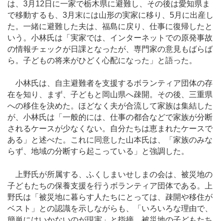
は、3月12日に一家で栃木県に避難し、その後は愛知県ま
で移動するも、3月末には山形の実家に移り、5月に出産し
た。一緒に避難した夫は、福島に戻り、仕事に復帰したと
いう。小林氏は「実家では、インターネットでの原発事故
の情報チェックが日課となったが、専門家の意見もばらば
ら。子どもの将来がひどく心配になった」と語った。
小林氏は、自主避難者を支援するボランティア団体の存
在を知り、まず、子どもと岡山県へ疎開。その後、三重県
への移住を決めた。ほどなく夫が合流して家族は集結した
が、小林氏は「一般的には、仕事の都合などで家族が分断
されるケースが少なくない。自分たちは恵まれたケースで
ある」と述べた。これに同意した山本氏は、「家族のみな
らず、地域の分断すら起こっている」と強調した。
上野氏が所属する、ふくしまいせしまの会は、被災地の
子どもたちの保養支援を行うボランティア団体である。上
野氏は「被災地に暮らす人たちにとっては、疎開や移住が
ベスト」との認識を示しながらも、「いろいろな理由で、
簡単にはいかないのが現実」と指摘。被災地の子どもたち