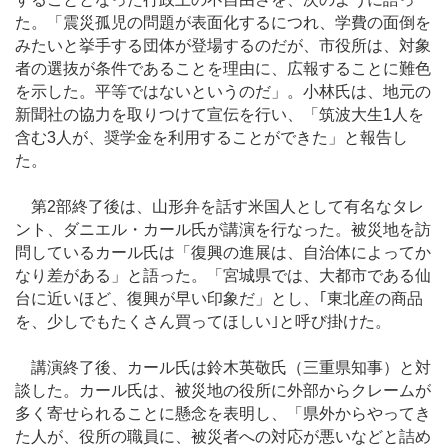
た。「震災孤児の問題が表面化するにつれ、学費の面倒を
みたいと挙手する団体が登場するのだが、市役所は、対象
者の選抜が条件であることを理由に、広報することに難色
を示した。平等ではないというのだ」。小林氏は、地元の
新聞社の協力を取りつけて宣伝を行い、「筑波大生1人を
含む3人が、奨学金を利用することができた」と報告し
た。
第2部終了後は、山形弁を話す米国人として有名なタレ
ント、ダニエル・カール氏が講演を行なった。被災地を訪
問しているカール氏は「復興の進展は、自治体によってか
なり差がある」と語った。「宮城県では、大都市である仙
台に近いほど、復興が早い印象だ」とし、｢東北産の商品
を、少しでもたくさん買ってほしい｣と呼び掛けた。
講演終了後、カール氏は鈴木英敬氏（三重県知事）と対
談した。カール氏は、被災地の役所に外部からクレームが
多く寄せられることに懸念を表明し、「県外からやってき
た人が、役所の職員に、被災者への対応が悪いなどと詰め