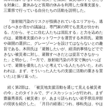
を対象に、夏休みなど長期の休みを利用した保養支援を、
三重県で行っている自分たちの活動を説明した。
「放射能汚染のリスクが指摘されているエリアから、逃
げるべきか否かの議論は、専門家の間でも意見が分かれ
る。だから、そこに住む人たちは混乱する」と力を込めた
のは、避難者支援のネットワークを運営する木田氏。避難
や疎開の選択に、グレーゾーンを設けてはならないとの趣
旨である。木田氏は「避難したいが、経済的事情などでで
きない被災者に対し、避難すべきだとは提言できなかっ
た」と明かし、｢一方で、放射能汚染の不安で胸がいっぱ
いで、避難を優先したいと考えている人たちがいた。われ
われは、まず、そういった人たちの支援に活動の重きを置
いた｣と振り返った。
続く第2部は、「被災地支援活動を通じて見える被災者
の今」とのタイトルで、ディスカッションが行われ、まず
齋藤秀喜氏（被災者）が、あまり語られない岩手県沿岸部
の現状を紹介した。「月日の経過につれ、移転先は、やは