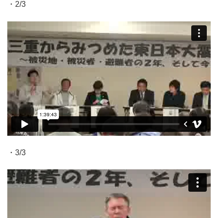
・2/3
・3/3