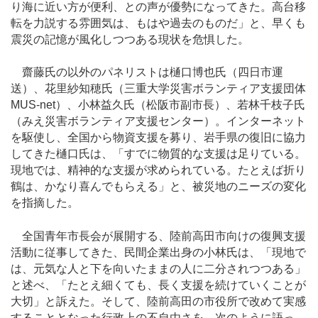
り海に近い方が便利、との声が優勢になってきた。高台移
転を力説する雰囲気は、もはや過去のものだ」と、早くも
震災の記憶が風化しつつある現状を危惧した。
齋藤氏の以外のパネリストは樋口博也氏（四日市運
送）、花里紗知穂氏（三重大学災害ボランティア支援団体
MUS-net）、小林益久氏（松阪市副市長）、若林千枝子氏
（みえ災害ボランティア支援センター）。インターネット
を駆使し、全国から物資支援を募り、岩手県の復旧に協力
してきた樋口氏は、「すでに物質的な支援は足りている。
現地では、精神的な支援が求められている。たとえば折り
鶴は、かなり喜んでもらえる」と、被災地のニーズの変化
を指摘した。
全国青年市長会が展開する、陸前高田市向けの復興支援
活動に従事してきた、民間企業出身の小林氏は、「現地で
は、元気な人と下を向いたままの人に二分されつつある」
と述べ、「たとえ細くても、長く支援を続けていくことが
大切」と訴えた。そして、陸前高田の市役所で改めて実感
することとなった行政上の不自由さを、次のように語っ