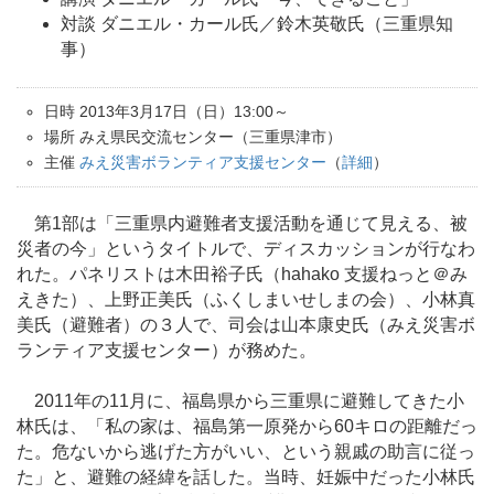
対談 ダニエル・カール氏／鈴木英敬氏（三重県知
事）
日時 2013年3月17日（日）13:00～
場所 みえ県民交流センター（三重県津市）
主催
みえ災害ボランティア支援センター
（
詳細
）
第1部は「三重県内避難者支援活動を通じて見える、被
災者の今」というタイトルで、ディスカッションが行なわ
れた。パネリストは木田裕子氏（hahako 支援ねっと＠み
えきた）、上野正美氏（ふくしまいせしまの会）、小林真
美氏（避難者）の３人で、司会は山本康史氏（みえ災害ボ
ランティア支援センター）が務めた。
2011年の11月に、福島県から三重県に避難してきた小
林氏は、「私の家は、福島第一原発から60キロの距離だっ
た。危ないから逃げた方がいい、という親戚の助言に従っ
た」と、避難の経緯を話した。当時、妊娠中だった小林氏