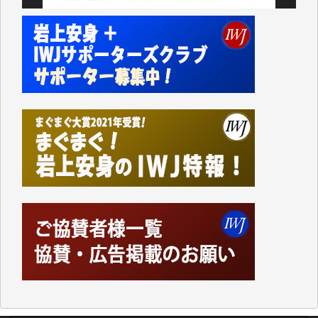
かねてよりIWJが発してきた膨大な取材記事や解説記
事、そして各界の方々とのインタビューは大袈裟では
なく、極めて重要な知的財産だと思っています。
Windows7の頃はIWJの動画もRealPlayerで録画でき
て、かなりの動画をDVDに焼きこんで保存していま
した。
しかし、それが出来なくなって以降はExcelなどを使
ってハイパーリンクを張り、重要と思われる記事にい
つでも簡単にアクセスできるようにして来ました。し
かし、それができるのもコンテンツがサーバーに保存
されているからこそのことであり、そのサーバーが使
えなくなってしまえば二度と視ることが出来なくなっ
てしまいます。
「何とかしなければ、何とかしてほしい。」と思いな
がらも前述した事情でどうにもならない自分の非力に
歯ぎしりするばかりです。（T.M.様）
いつもまともな報道、ありがとうございます。（新城
靖 様）