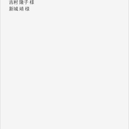
青木 要 様
T.Y. 様
K.O. 様
Y.S. 様
Y.N. 様
y.m. 様
R.N. 様
J.M. 様
T.N. 様
Y.T. 様
T.K. 様
ASAKO TAKAESU 様
マシオン恵美香 様
平野智生 様
山本賢二 様
吉住俊昭 様
徳山匡 様
金 盛起 様
塩川 晃平 様