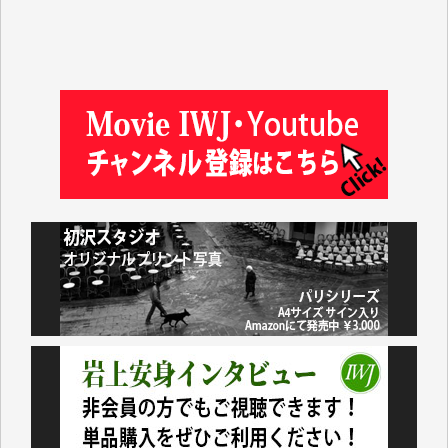
松本益美 様
井出 隆太 様
及川昭男 様
岩井祐子 様
藤田英之 様
藤岡比左志 様
井出 隆太 様
小池説夫 様
アオキカナメ 様
諸般の事情によりIWJ会費払えず今は非会員です。市
民側に立つ講演会にIWJのカメラマンをよく拝見して
おります。コンテンツが失われるのはあまりにもった
いない。少しでもお役立てください。（H.O.様）
今日、僅かですがカンパしました。（T.M.様）
今日、僅かですがカンパしました。IWJの危機を乗り
切るには到底及ばない額ですが病気の妻を抱えている
私にとっては精一杯のカンパです。