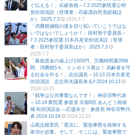
ぐ払える！」石破首相～7.3 2025参院選公明
党街頭演説（登壇者：石破茂自民党総裁ほ
か） 2025.7.3
2025.7.7
「消費税減税の道を切り拓いていこうではな
いではないでしょうか！」田村智子委員長～
7.3 2025参院選 日本共産党街頭演説（登壇
者：田村智子委員長ほか） 2025.7.3
2025.7.7
「最低賃金の値上げ1500円、労働時間週35時
間、消費税5％、インボイス廃止！ 高齢者を守
る社会を作る！」志位議長～10.13 日本共産党
街頭演説 志位和夫議長来る!! 2024.10.13
2024.10.15
「戦争は公共事業なんです！」神谷宗幣代表
～10.19 衆院選 参政党 京都6区 あんどう裕候
補 街頭演説会 ―応援弁士：参政党 神谷宗幣代
表 2024.10.19
2024.10.23
山尾志桜里氏「憲法に、緊急事態を統御する
条項が必要。そして、そこには、緊急事態で