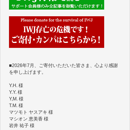
■■■■■■
IWJには、ご寄付・カンパをいただいた方々より、た
くさんの応援のメッセージが届いています。感謝を込
めて、その一部をここにご紹介いたします。
■■■■■■
■2026年7月、ご寄付いただいた皆さま、心より感謝
を申し上げます。
Y.H. 様
Y.Y. 様
Y,M. 様
T.M. 様
マツモト ヤスアキ 様
マシオン 恵美香 様
岩井 祐子 様
吉村 隆子 様
新城 靖 様