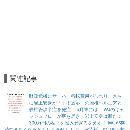
関連記事
財政危機にサーバー移転費用が加わり、さら
に岩上安身が「手術適応」の腰椎ヘルニアと
脊椎管狭窄症を発症！ 6月末には、IWJのキャ
ッシュフローが底を尽き、岩上安身は新たに
300万円の私財を投入せざるをえず！ IWJが存
続できなくなるかもしれません！ どうぞ皆様、IWJをお救