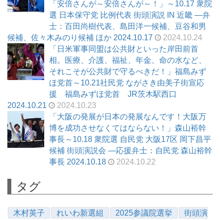
「安倍さんが～安倍さんが～！」～10.17 衆院
選 日本保守党 比例代表 街頭演説 IN 近畿 ―弁
士：百田尚樹代表、島田洋一候補、豆谷和男
候補、佐々木みのり候補 ほか 2024.10.17
2024.10.24
「日米軍事同盟は公共財といった岸田前首
相。医療、介護、福祉、年金、命の水など、
それこそが公共財で守るべきだ！」福島みず
ほ党首～10.21社民党 ながさき由美子街宣応
援 福島みずほ党首 JR茨木駅西口
2024.10.21
2024.10.23
「大阪の発展が日本の発展なんです！大阪万
博を成功させなくてはならない！」森山裕幹
事長～10.18 衆院選 自民党 大阪17区 岡下昌平
候補 街頭演説会 ―応援弁士：自民党 森山裕幹
事長 2024.10.18
2024.10.22
タグ
木村英子
れいわ新選組
2025参議院選挙
街頭演