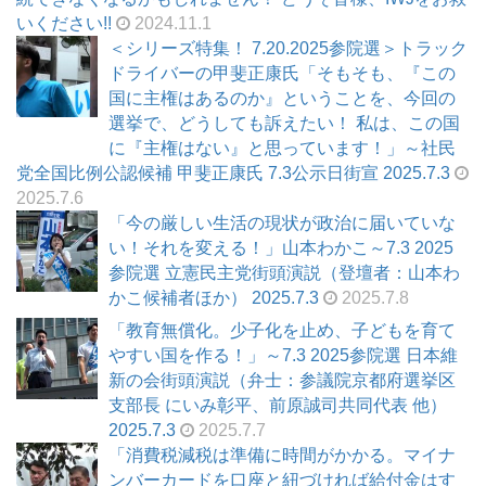
いください!!
2024.11.1
＜シリーズ特集！ 7.20.2025参院選＞トラック
ドライバーの甲斐正康氏「そもそも、『この
国に主権はあるのか』ということを、今回の
選挙で、どうしても訴えたい！ 私は、この国
に『主権はない』と思っています！」～社民
党全国比例公認候補 甲斐正康氏 7.3公示日街宣 2025.7.3
2025.7.6
「今の厳しい生活の現状が政治に届いていな
い！それを変える！」山本わかこ～7.3 2025
参院選 立憲民主党街頭演説（登壇者：山本わ
かこ候補者ほか） 2025.7.3
2025.7.8
「教育無償化。少子化を止め、子どもを育て
やすい国を作る！」～7.3 2025参院選 日本維
新の会街頭演説（弁士：参議院京都府選挙区
支部長 にいみ彰平、前原誠司共同代表 他）
2025.7.3
2025.7.7
「消費税減税は準備に時間がかかる。マイナ
ンバーカードを口座と紐づければ給付金はす