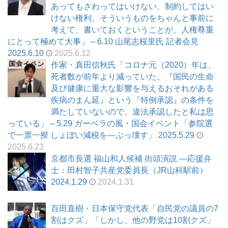
あってもさわってはいけない、制約してはい
けない権利、そういうものをちゃんと事前に
考えて、書いておくということが、人権尊重
にとって極めて大事」～6.10 山尾志桜里氏 記者会見
2025.6.10
2025.6.12
作家・真田信秋氏「コロナ元（2020）年は、
死者数が前年より減っていた。『国民の生命
及び健康に重大な影響を与えるおそれがある
疾病のまん延』という『特例承認』の条件を
満たしていないので、違法承認したと私は思
っている」～5.29 ガーベラの風・国会イベント「参院選
で一票一揆 しょぼい減税を―ぶっ壊す」 2025.5.29
2025.6.23
京都市長選 福山和人候補 街頭演説 ―応援弁
士：田村智子共産党委員長（JR山科駅前）
2024.1.29
2024.1.31
百田直樹・日本保守党代表「自民党の議員の7
割はクズ」「しかし、他の野党は10割クズ」