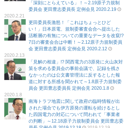
「深刻にとらえている」！～2.19原子力規制
委員会 更田豊志委員長 定例会見 2020.2.19
2020.2.21
更田委員長激怒！「これはちょっとひど
い！」日本原電、規制委審査会合へ提出した
活断層の有無についての重要なデータを改竄!?
7日の審査会合は中断！～2.12原子力規制委員
会 更田豊志委員長 定例会見 2020.2.12
2020.2.13
「見解の相違」!? 関西電力の3原発に火山灰対
策を求める委員会の事前会議で、記録を残さ
なかったのは公文書管理法に反するとした報
道に対する所感を聞かれて～1.8原子力規制委
員会 更田豊志委員長 定例会見 2020.1.8
2020.1.8
南海トラフ地震に関して政府の臨時情報が出
された場合でも伊方原発の運転を続けるとし
た四国電力の対応について問われて「事業者
の判断」～12.18原子力規制委員会 更田豊志委
員長 定例会見 2019.12.18
2019.12.19