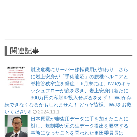
関連記事
財政危機にサーバー移転費用が加わり、さら
に岩上安身が「手術適応」の腰椎ヘルニアと
脊椎管狭窄症を発症！ 6月末には、IWJのキャ
ッシュフローが底を尽き、岩上安身は新たに
300万円の私財を投入せざるをえず！ IWJが存
続できなくなるかもしれません！ どうぞ皆様、IWJをお救
いください!!
2024.11.1
日本原電が審査用データに手を加えたことに
対し、規制委が元の生データ提出を要求する
事態になったことを問われた更田委員長は