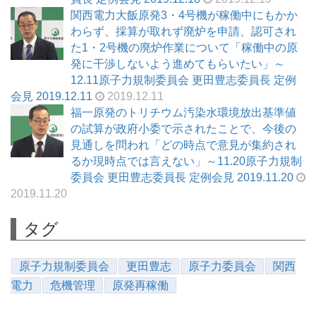
関西電力大飯原発3・4号機が稼働中にもかか
わらず、採算が取れず廃炉を申請、認可され
た1・2号機の廃炉作業について「稼働中の原
発に干渉しないよう進めてもらいたい」～
12.11原子力規制委員会 更田豊志委員長 定例
会見 2019.12.11
2019.12.11
福一原発のトリチウム汚染水環境放出基準値
の試算が政府小委で示されたことで、今後の
見通しを問われ「どの時点で意見が集約され
るか現時点では言えない」～11.20原子力規制
委員会 更田豊志委員長 定例会見 2019.11.20
2019.11.20
タグ
原子力規制委員会
更田豊志
原子力委員会
関西
電力
危機管理
原発再稼働