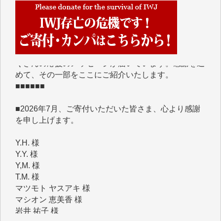
■■■■■■
IWJには、ご寄付・カンパをいただいた方々より、た
くさんの応援のメッセージが届いています。感謝を込
めて、その一部をここにご紹介いたします。
■■■■■■
■2026年7月、ご寄付いただいた皆さま、心より感謝
を申し上げます。
Y.H. 様
Y.Y. 様
Y,M. 様
T.M. 様
マツモト ヤスアキ 様
マシオン 恵美香 様
岩井 祐子 様
吉村 隆子 様
新城 靖 様