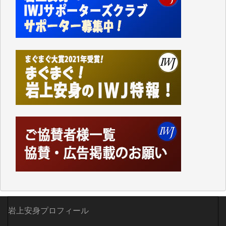
かねてよりIWJが発してきた膨大な取材記事や解説記
事、そして各界の方々とのインタビューは大袈裟では
なく、極めて重要な知的財産だと思っています。
Windows7の頃はIWJの動画もRealPlayerで録画でき
て、かなりの動画をDVDに焼きこんで保存していま
した。
しかし、それが出来なくなって以降はExcelなどを使
ってハイパーリンクを張り、重要と思われる記事にい
つでも簡単にアクセスできるようにして来ました。し
かし、それができるのもコンテンツがサーバーに保存
されているからこそのことであり、そのサーバーが使
えなくなってしまえば二度と視ることが出来なくなっ
てしまいます。
「何とかしなければ、何とかしてほしい。」と思いな
がらも前述した事情でどうにもならない自分の非力に
歯ぎしりするばかりです。（T.M.様）
いつもまともな報道、ありがとうございます。（新城
岩上安身プロフィール
靖 様）