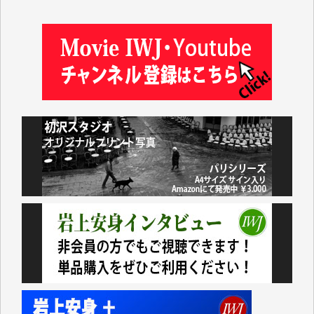
井出 隆太 様
及川昭男 様
岩井祐子 様
藤田英之 様
藤岡比左志 様
井出 隆太 様
小池説夫 様
アオキカナメ 様
諸般の事情によりIWJ会費払えず今は非会員です。市
民側に立つ講演会にIWJのカメラマンをよく拝見して
おります。コンテンツが失われるのはあまりにもった
いない。少しでもお役立てください。（H.O.様）
今日、僅かですがカンパしました。（T.M.様）
今日、僅かですがカンパしました。IWJの危機を乗り
切るには到底及ばない額ですが病気の妻を抱えている
私にとっては精一杯のカンパです。