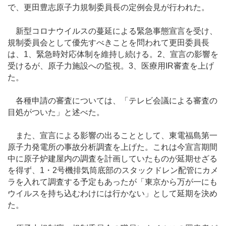
で、更田豊志原子力規制委員長の定例会見が行われた。
新型コロナウイルスの蔓延による緊急事態宣言を受け、
規制委員会として優先すべきことを問われて更田委員長
は、1、緊急時対応体制を維持し続ける。2、宣言の影響を
受けるが、原子力施設への監視。3、医療用IR審査を上げ
た。
各種申請の審査については、「テレビ会議による審査の
目処がついた」と述べた。
また、宣言による影響の出ることとして、東電福島第一
原子力発電所の事故分析調査を上げた。これは今宣言期間
中に原子炉建屋内の調査を計画していたものが延期せざる
を得ず、1・2号機排気筒底部のスタックドレン配管にカメ
ラを入れて調査する予定もあったが「東京から万が一にも
ウイルスを持ち込むわけには行かない」として延期を決め
た。