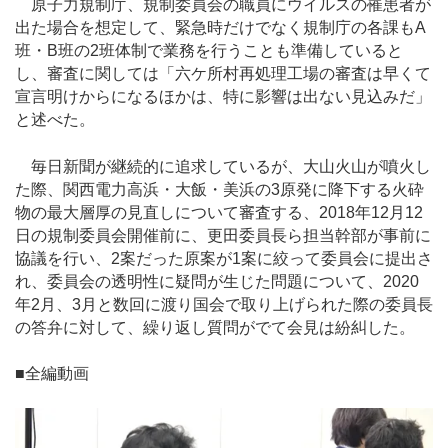
原子力規制庁、規制委員会の職員にウイルスの罹患者が
出た場合を想定して、緊急時だけでなく規制庁の各課もA
班・B班の2班体制で業務を行うことも準備していると
し、審査に関しては「六ケ所村再処理工場の審査は早くて
宣言明けからになるほかは、特に影響は出ない見込みだ」
と述べた。
毎日新聞が継続的に追求しているが、大山火山が噴火し
た際、関西電力高浜・大飯・美浜の3原発に降下する火砕
物の最大層厚の見直しについて審査する、2018年12月12
日の規制委員会開催前に、更田委員長ら担当幹部が事前に
協議を行い、2案だった原案が1案に絞って委員会に提出さ
れ、委員会の透明性に疑問が生じた問題について、2020
年2月、3月と数回に渡り国会で取り上げられた際の委員長
の答弁に対して、繰り返し質問がでて会見は紛糾した。
■全編動画