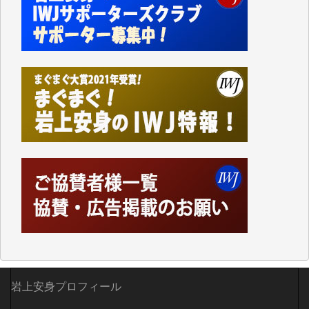
Windows7の頃はIWJの動画もRealPlayerで録画でき
て、かなりの動画をDVDに焼きこんで保存していま
した。
しかし、それが出来なくなって以降はExcelなどを使
ってハイパーリンクを張り、重要と思われる記事にい
つでも簡単にアクセスできるようにして来ました。し
かし、それができるのもコンテンツがサーバーに保存
されているからこそのことであり、そのサーバーが使
えなくなってしまえば二度と視ることが出来なくなっ
てしまいます。
「何とかしなければ、何とかしてほしい。」と思いな
がらも前述した事情でどうにもならない自分の非力に
歯ぎしりするばかりです。（T.M.様）
いつもまともな報道、ありがとうございます。（新城
靖 様）
岩上安身プロフィール