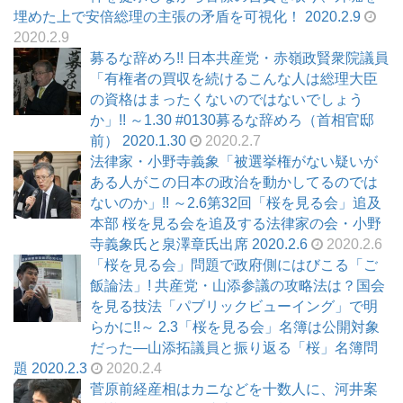
埋めた上で安倍総理の主張の矛盾を可視化！ 2020.2.9
2020.2.9
募るな辞めろ!! 日本共産党・赤嶺政賢衆院議員
「有権者の買収を続けるこんな人は総理大臣
の資格はまったくないのではないでしょう
か」!! ～1.30 #0130募るな辞めろ（首相官邸
前） 2020.1.30
2020.2.7
法律家・小野寺義象「被選挙権がない疑いが
ある人がこの日本の政治を動かしてるのでは
ないのか」!! ～2.6第32回「桜を見る会」追及
本部 桜を見る会を追及する法律家の会・小野
寺義象氏と泉澤章氏出席 2020.2.6
2020.2.6
「桜を見る会」問題で政府側にはびこる「ご
飯論法」! 共産党・山添参議の攻略法は？国会
を見る技法「パブリックビューイング」で明
らかに!!～ 2.3「桜を見る会」名簿は公開対象
だった―山添拓議員と振り返る「桜」名簿問
題 2020.2.3
2020.2.4
菅原前経産相はカニなどを十数人に、河井案