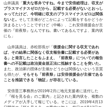
山井議員「
重大な答弁ですね。今まで安倍総理は、収支が
プラスマイナスゼロだから、記載する必要がないとおっし
ゃってたけど、今明確に収支のプラスマイナスゼロは関係
ないと。
そして主催がどこかによって記載をするかどうか
決まるということですけど（中略）、これ安倍後援会が主
催の『前夜祭』なんですね。書いてあるんですよ、案内状
にも」
山井議員は、赤松部長が「
後援会に関する収支であれ
ば、その結果に関係なく収支報告書に記載する必要があ
る」と発言したことをふまえ、「前夜祭」についての報告
書への不記載は政治資金規正法に抵触することを突いた。
また、政治家の団体が主催かどうかは関係ないという言質
も得たが、
そもそも「前夜祭」は安倍後援会が主催である
ことを推認できる「物証」が存在している。
安倍晋三事務所が2019年2月に地元支援者に送付した
「『桜を見る会』のご案内」と記された案内状を、複数の
メディアが入手して報じている。そこには、2019年4月13