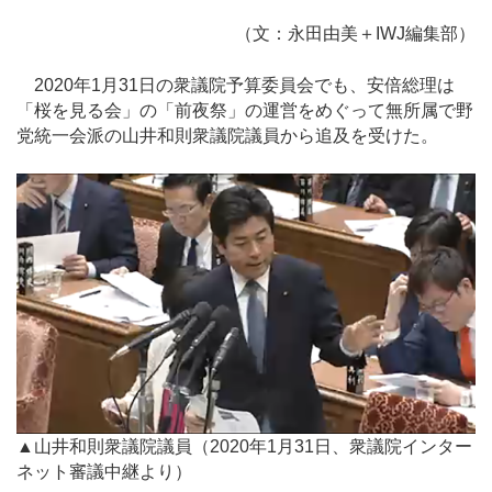
（文：永田由美＋IWJ編集部）
2020年1月31日の衆議院予算委員会でも、安倍総理は
「桜を見る会」の「前夜祭」の運営をめぐって無所属で野
党統一会派の山井和則衆議院議員から追及を受けた。
▲山井和則衆議院議員（2020年1月31日、衆議院インター
ネット審議中継より）