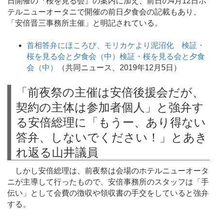
日開催の『桜を見る会』の案内に加え、前日の4月12日ホ
テルニューオータニで開催の前日夕食会の記載もあり、
「安倍晋三事務所主催」と明記されている。
首相答弁にほころび、モリカケより泥沼化 検証・
桜を見る会と夕食会（中）検証・桜を見る会と夕食
会（中）
（共同ニュース、2019年12月5日）
「前夜祭の主催は安倍後援会だが、
契約の主体は参加者個人」と強弁す
る安倍総理に「もうー、あり得ない
答弁、しないでください！」とあき
れ返る山井議員
しかし安倍総理は、前夜祭は会場のホテルニューオータ
ニが主導して行ったもので、安倍事務所のスタッフは「手
伝い」として会費の徴収や領収書の手交をしていると強弁
する。