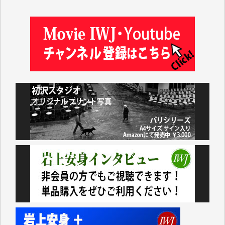
岩井祐子 様
藤田英之 様
藤岡比左志 様
井出 隆太 様
小池説夫 様
アオキカナメ 様
諸般の事情によりIWJ会費払えず今は非会員です。市
民側に立つ講演会にIWJのカメラマンをよく拝見して
おります。コンテンツが失われるのはあまりにもった
いない。少しでもお役立てください。（H.O.様）
今日、僅かですがカンパしました。（T.M.様）
今日、僅かですがカンパしました。IWJの危機を乗り
切るには到底及ばない額ですが病気の妻を抱えている
私にとっては精一杯のカンパです。
かねてよりIWJが発してきた膨大な取材記事や解説記
事、そして各界の方々とのインタビューは大袈裟では
なく、極めて重要な知的財産だと思っています。