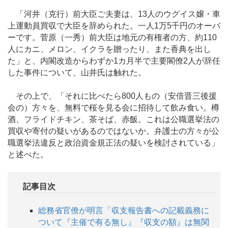
「河井（克行）前大臣ご夫妻は、13人のウグイス嬢・車
上運動員買収で大臣を辞められた。一人1万5千円のオーバ
ーです。菅原（一秀）前大臣は地元の有権者の方、約110
人にカニ、メロン、イクラを贈ったり、また香典を出し
た」と、内閣改造からわずか1カ月半で主要閣僚2人が辞任
した事件について、山井氏は触れた。
その上で、「それに比べたら800人もの（安倍晋三後援
会の）方々を、無料で桜を見る会に招待して飲み食い。樽
酒、フライドチキン、茶そば、赤飯。これは公職選挙法の
買収や寄付の疑いがあるのではないか。弁護士の方々が公
職選挙法違反と政治資金規正法の疑いを検討されている」
と述べた。
記事目次
総務省官僚が明言「収支報告書への記載義務に
ついて『主催で有る無し』『収支の額』は無関