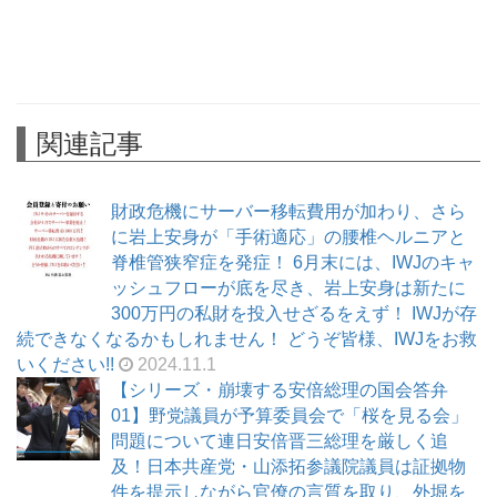
関連記事
財政危機にサーバー移転費用が加わり、さら
に岩上安身が「手術適応」の腰椎ヘルニアと
脊椎管狭窄症を発症！ 6月末には、IWJのキャ
ッシュフローが底を尽き、岩上安身は新たに
300万円の私財を投入せざるをえず！ IWJが存
続できなくなるかもしれません！ どうぞ皆様、IWJをお救
いください!!
2024.11.1
【シリーズ・崩壊する安倍総理の国会答弁
01】野党議員が予算委員会で「桜を見る会」
問題について連日安倍晋三総理を厳しく追
及！日本共産党・山添拓参議院議員は証拠物
件を提示しながら官僚の言質を取り、外堀を