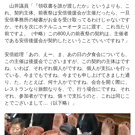
山井議員「『領収書を誰が渡したか』というよりも、こ
れ、契約主体、前夜祭は安倍後援会が主催だったら、一旦
安倍事務所の秘書がお金を受け取ってるわけじゃないです
か。それを次にホテルニューオータニに渡す、これ当たり
前ですよ。（中略）この800人の前夜祭の契約は、主催者
である安倍後援会が契約したということでいいですね？」
安倍総理「あの、えー、ま、あの日の夕食会についても、
この主催は後援会でございますが、この契約の主体はです
ね、いわば、それぞれ個人がですね、個人が支払いを行っ
ている、今までもですね、今までも申し上げてきました通
り、た、たとえば、何十人かでですね、会合を開く際に、
レストランなり旅館なりを、で、行う場合にですね、それ
ぞれ、参加者がですね、個々で支払うのと、これは同じこ
とでございまして…（以下略）」