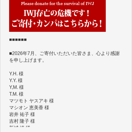
IWJには、ご寄付・カンパをいただいた方々より、た
くさんの応援のメッセージが届いています。感謝を込
めて、その一部をここにご紹介いたします。
■■■■■■
■2026年7月、ご寄付いただいた皆さま、心より感謝
を申し上げます。
Y.H. 様
Y.Y. 様
Y,M. 様
T.M. 様
マツモト ヤスアキ 様
マシオン 恵美香 様
岩井 祐子 様
吉村 隆子 様
新城 靖 様
青木 要 様
T.Y. 様
K.O. 様