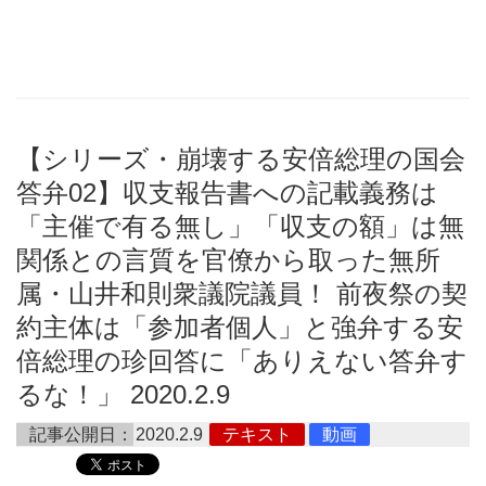
【シリーズ・崩壊する安倍総理の国会
答弁02】収支報告書への記載義務は
「主催で有る無し」「収支の額」は無
関係との言質を官僚から取った無所
属・山井和則衆議院議員！ 前夜祭の契
約主体は「参加者個人」と強弁する安
倍総理の珍回答に「ありえない答弁す
るな！」 2020.2.9
記事公開日：
2020.2.9
テキスト
動画