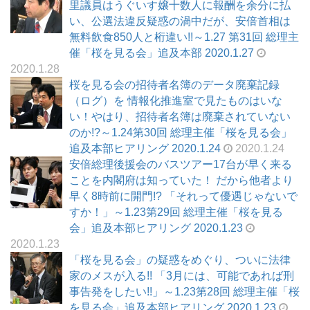
里議員はうぐいす嬢十数人に報酬を余分に払
い、公選法違反疑惑の渦中だが、安倍首相は
無料飲食850人と桁違い!!～1.27 第31回 総理主
催「桜を見る会」追及本部 2020.1.27
2020.1.28
桜を見る会の招待者名簿のデータ廃棄記録
（ログ）を 情報化推進室で見たものはいな
い！やはり、招待者名簿は廃棄されていない
のか!?～1.24第30回 総理主催「桜を見る会」
追及本部ヒアリング 2020.1.24
2020.1.24
安倍総理後援会のバスツアー17台が早く来る
ことを内閣府は知っていた！ だから他者より
早く8時前に開門!? 「それって優遇じゃないで
すか！」～1.23第29回 総理主催「桜を見る
会」追及本部ヒアリング 2020.1.23
2020.1.23
「桜を見る会」の疑惑をめぐり、ついに法律
家のメスが入る!! 「3月には、可能であれば刑
事告発をしたい!!」～1.23第28回 総理主催「桜
を見る会」追及本部ヒアリング 2020.1.23