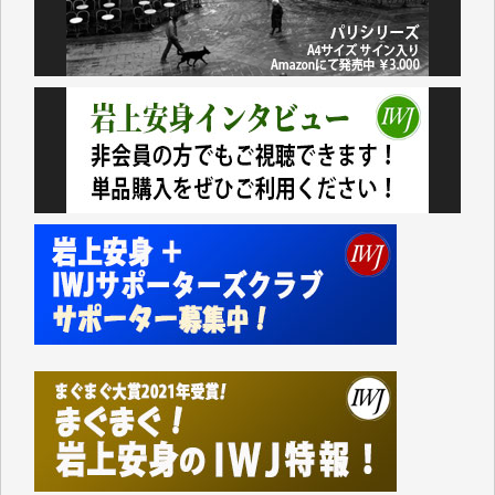
民側に立つ講演会にIWJのカメラマンをよく拝見して
おります。コンテンツが失われるのはあまりにもった
いない。少しでもお役立てください。（H.O.様）
今日、僅かですがカンパしました。（T.M.様）
今日、僅かですがカンパしました。IWJの危機を乗り
切るには到底及ばない額ですが病気の妻を抱えている
私にとっては精一杯のカンパです。
かねてよりIWJが発してきた膨大な取材記事や解説記
事、そして各界の方々とのインタビューは大袈裟では
なく、極めて重要な知的財産だと思っています。
Windows7の頃はIWJの動画もRealPlayerで録画でき
て、かなりの動画をDVDに焼きこんで保存していま
した。
しかし、それが出来なくなって以降はExcelなどを使
ってハイパーリンクを張り、重要と思われる記事にい
つでも簡単にアクセスできるようにして来ました。し
かし、それができるのもコンテンツがサーバーに保存