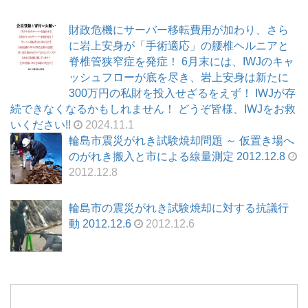
財政危機にサーバー移転費用が加わり、さら
に岩上安身が「手術適応」の腰椎ヘルニアと
脊椎管狭窄症を発症！ 6月末には、IWJのキャ
ッシュフローが底を尽き、岩上安身は新たに
300万円の私財を投入せざるをえず！ IWJが存
続できなくなるかもしれません！ どうぞ皆様、IWJをお救
いください!!
2024.11.1
輪島市震災がれき試験焼却問題 ～ 仮置き場へ
のがれき搬入と市による線量測定 2012.12.8
2012.12.8
輪島市の震災がれき試験焼却に対する抗議行
動 2012.12.6
2012.12.6