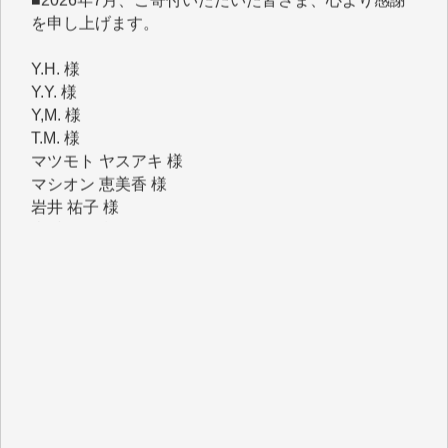
Y.H. 様
Y.Y. 様
Y,M. 様
T.M. 様
マツモト ヤスアキ 様
マシオン 恵美香 様
岩井 祐子 様
吉村 隆子 様
新城 靖 様
青木 要 様
T.Y. 様
K.O. 様
Y.S. 様
Y.N. 様
y.m. 様
R.N. 様
J.M. 様
T.N. 様
Y.T. 様