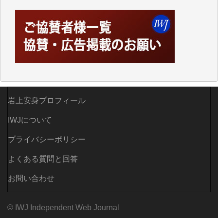
されているからこそのことであり、そのサーバーが使
えなくなってしまえば二度と視ることが出来なくなっ
てしまいます。
「何とかしなければ、何とかしてほしい。」と思いな
がらも前述した事情でどうにもならない自分の非力に
歯ぎしりするばかりです。（T.M.様）
いつもまともな報道、ありがとうございます。（新城
靖 様）
岩上安身プロフィール
IWJについて
プライバシーポリシー
よくある質問と回答
お問い合わせ
© IWJ Independent Web Journal