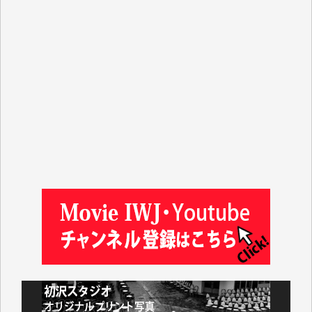
T.K. 様
ASAKO TAKAESU 様
マシオン恵美香 様
平野智生 様
山本賢二 様
吉住俊昭 様
徳山匡 様
金 盛起 様
塩川 晃平 様
松本益美 様
井出 隆太 様
及川昭男 様
岩井祐子 様
藤田英之 様
藤岡比左志 様
井出 隆太 様
小池説夫 様
アオキカナメ 様
諸般の事情によりIWJ会費払えず今は非会員です。市