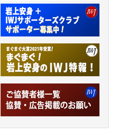
アオキカナメ 様
諸般の事情によりIWJ会費払えず今は非会員
です。市民側に立つ講演会にIWJのカメラマ
ンをよく拝見しております。コンテンツが失
われるのはあまりにもったいない。少しでも
お役立てください。（H.O.様）
今日、僅かですがカンパしました。（T.M.
様）
今日、僅かですがカンパしました。IWJの危
機を乗り切るには到底及ばない額ですが病気
の妻を抱えている私にとっては精一杯のカン
パです。
かねてよりIWJが発してきた膨大な取材記事
や解説記事、そして各界の方々とのインタビ
ューは大袈裟ではなく、極めて重要な知的財
産だと思っています。