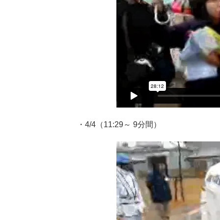
・4/4（11:29～ 9分間）