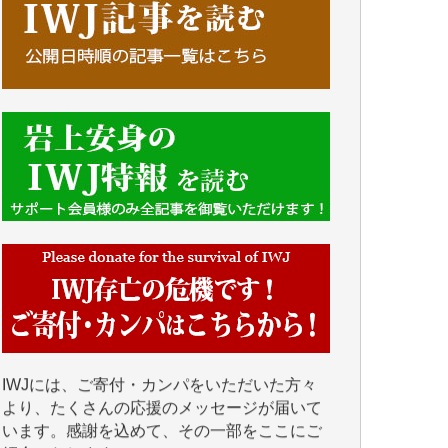
■■■■■■
IWJには、ご寄付・カンパをいただいた方々
より、たくさんの応援のメッセージが届いて
います。感謝を込めて、その一部をここにご
紹介いたします。
■■■■■■