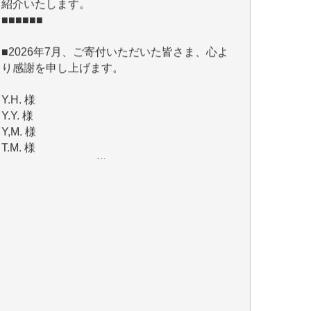
■2026年7月、ご寄付いただいた皆さま、心よ
り感謝を申し上げます。
Y.H. 様
Y.Y. 様
Y,M. 様
T.M. 様
マツモト ヤスアキ 様
マシオン 恵美香 様
岩井 祐子 様
吉村 隆子 様
新城 靖 様
青木 要 様
T.Y. 様
K.O. 様
Y.S. 様
Y.N. 様
y.m. 様
R.N. 様
J.M. 様