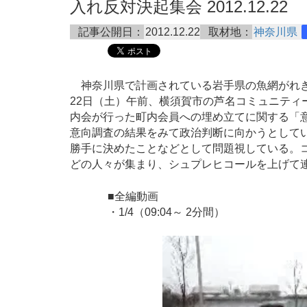
入れ反対決起集会 2012.12.22
記事公開日：
2012.12.22
取材地：
神奈川県
神奈川県で計画されている岩手県の魚網がれき埋
22日（土）午前、横須賀市の芦名コミュニティ
内会が行った町内会員への埋め立てに関する「
意向調査の結果をみて政治判断に向かうとして
勝手に決めたことなどとして問題視している。コ
どの人々が集まり、シュプレヒコールを上げて
■全編動画
・1/4（09:04～ 2分間）