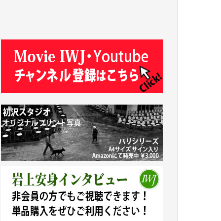
T.N. 様
Y.T. 様
T.K. 様
ASAKO TAKAESU 様
マシオン恵美香 様
平野智生 様
山本賢二 様
吉住俊昭 様
徳山匡 様
金 盛起 様
塩川 晃平 様
松本益美 様
井出 隆太 様
及川昭男 様
岩井祐子 様
藤田英之 様
藤岡比左志 様
井出 隆太 様
小池説夫 様