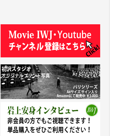
J.M. 様
T.N. 様
Y.T. 様
T.K. 様
ASAKO TAKAESU 様
マシオン恵美香 様
平野智生 様
山本賢二 様
吉住俊昭 様
徳山匡 様
金 盛起 様
塩川 晃平 様
松本益美 様
井出 隆太 様
及川昭男 様
岩井祐子 様
藤田英之 様
藤岡比左志 様
井出 隆太 様