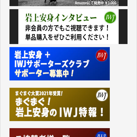
おります。コンテンツが失われるのはあまりにもった
いない。少しでもお役立てください。（H.O.様）
今日、僅かですがカンパしました。（T.M.様）
今日、僅かですがカンパしました。IWJの危機を乗り
切るには到底及ばない額ですが病気の妻を抱えている
私にとっては精一杯のカンパです。
かねてよりIWJが発してきた膨大な取材記事や解説記
事、そして各界の方々とのインタビューは大袈裟では
なく、極めて重要な知的財産だと思っています。
Windows7の頃はIWJの動画もRealPlayerで録画でき
て、かなりの動画をDVDに焼きこんで保存していま
した。
しかし、それが出来なくなって以降はExcelなどを使
ってハイパーリンクを張り、重要と思われる記事にい
つでも簡単にアクセスできるようにして来ました。し
かし、それができるのもコンテンツがサーバーに保存
されているからこそのことであり、そのサーバーが使