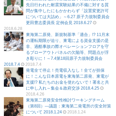
先日行われた耐震実験結果の不備に対する質
問が集中したにもかかわらず「設置変更許可
については大詰め」～6.27 原子力規制委員会
更田豊志委員長 定例会見 2018.6.27
2018.6.28
東海第二原発、新規制基準「適合」!? 11月末
の運転期限が迫り、東電による資金支援の是
非、過酷事故の際オペレーションフロアを守
るブローアウトパネルの欠陥等、問題点が浮
き彫りに！～7.4第18回原子力規制委員会
2018.7.4
2018.7.4
発電全て停止！売電収入なし！全てが担保
に！こんな日本原電を東海第二原発、東電が
支援!? 私たちのお金を使わないで！署名と共
に申し入れ～集会＆政府交渉 2018.4.25
2018.4.26
東海第二原発安全性検討ワーキングチーム
（第8回）―議題：東海第二発電所の安全対策
について 2018.1.24
2018.1.24