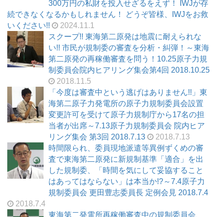
300万円の私財を投入せざるをえず！ IWJが存
続できなくなるかもしれません！ どうぞ皆様、IWJをお救
いください!!
2024.11.1
スクープ!! 東海第二原発は地震に耐えられな
い!! 市民が規制委の審査を分析・糾弾！～東海
第二原発の再稼働審査を問う！10.25原子力規
制委員会院内ヒアリング集会第4回 2018.10.25
2018.11.5
「今度は審査中という逃げはありません!!」東
海第二原子力発電所の原子力規制委員会設置
変更許可を受けて原子力規制庁から17名の担
当者が出席～7.13原子力規制委員会 院内ヒア
リング集会 第3回 2018.7.13
2018.7.13
時間限られ、委員現地派遣等異例ずくめの審
査で東海第二原発に新規制基準「適合」を出
した規制委、「時間を気にして妥協すること
はあってはならない」は本当か!?～7.4原子力
規制委員会 更田豊志委員長 定例会見 2018.7.4
2018.7.4
東海第二発電所再稼働審査中の規制委員会、