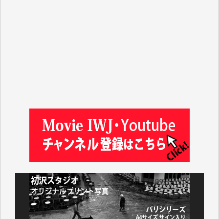
ASAKO TAKAESU 様
マシオン恵美香 様
平野智生 様
山本賢二 様
吉住俊昭 様
徳山匡 様
金 盛起 様
塩川 晃平 様
松本益美 様
井出 隆太 様
及川昭男 様
岩井祐子 様
藤田英之 様
藤岡比左志 様
井出 隆太 様
小池説夫 様
アオキカナメ 様
諸般の事情によりIWJ会費払えず今は非会員です。市
民側に立つ講演会にIWJのカメラマンをよく拝見して