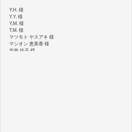
Y.Y. 様
Y,M. 様
T.M. 様
マツモト ヤスアキ 様
マシオン 恵美香 様
岩井 祐子 様
吉村 隆子 様
新城 靖 様
青木 要 様
T.Y. 様
K.O. 様
Y.S. 様
Y.N. 様
y.m. 様
R.N. 様
J.M. 様
T.N. 様
Y.T. 様
T.K. 様