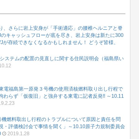
り、さらに岩上安身が「手術適応」の腰椎ヘルニアと脊
WJのキャッシュフローが底を尽き、岩上安身は新たに300
WJが存続できなくなるかもしれません！ どうぞ皆様、
定システムの配置の見直しに関する住民説明会（福島県い
10.12
 東電福島第一原発３号機の使用済核燃料取り出し行程で
らず「仮復旧」と強弁する東電に記者反発!! ～10.11
9.2.23
3号機燃料取出し行程のトラブルについて原因と責任を問
・評価検討会で事情を聞く」～10.10原子力規制委員会
0
2019.1.28