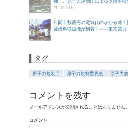
機」、原子力規制庁による使用前検査で不具
2018.10.6
年間十数億円の電気代のかかる凍土壁
製燃料取扱機が到着！――東京電力 定例会
タグ
原子力規制庁
原子力規制委員会
原子力
コメントを残す
メールアドレスが公開されることはありません
コメント