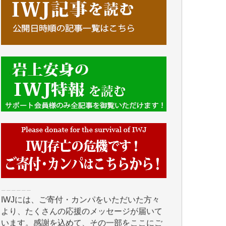
■■■■■■
IWJには、ご寄付・カンパをいただいた方々
より、たくさんの応援のメッセージが届いて
います。感謝を込めて、その一部をここにご
紹介いたします。
■■■■■■