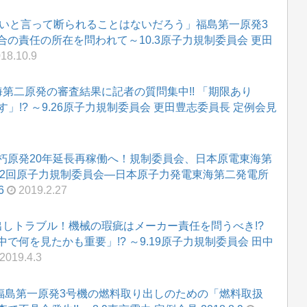
さいと言って断られることはないだろう」福島第一原発3
の責任の所在を問われて～10.3原子力規制委員会 更田
18.10.9
第二原発の審査結果に記者の質問集中!! 「期限あり
」!? ～9.26原子力規制委員会 更田豊志委員長 定例会見
朽原発20年延長再稼働へ！規制委員会、日本原電東海第
6第32回原子力規制委員会―日本原子力発電東海第二発電所
6
2019.2.27
出しトラブル！機械の瑕疵はメーカー責任を問うべき!?
何を見たかも重要」!? ～9.19原子力規制委員会 田中
2019.4.3
 福島第一原発3号機の燃料取り出しのための「燃料取扱