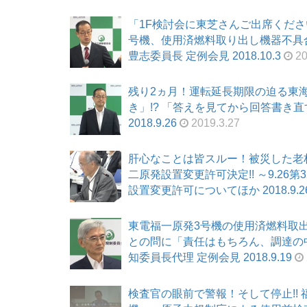
「1F検討会に東芝さんご出席くだ
号機、使用済燃料取り出し機器不具合
豊志委員長 定例会見 2018.10.3
20
残り2ヵ月！運転延長期限の迫る東海
き」!? 「答えを見てから回答書き直す
2018.9.26
2019.3.27
肝心なことは皆スルー！被災した老
二原発設置変更許可決定!! ～9.2
設置変更許可についてほか 2018.9.2
東電福一原発3号機の使用済燃料取
との問に「責任はもちろん、調達の中で
知委員長代理 定例会見 2018.9.19
検査官の眼前で警報！そして停止!!