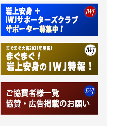
小池説夫 様
アオキカナメ 様
諸般の事情によりIWJ会費払えず今は非会員
です。市民側に立つ講演会にIWJのカメラマ
ンをよく拝見しております。コンテンツが失
われるのはあまりにもったいない。少しでも
お役立てください。（H.O.様）
今日、僅かですがカンパしました。（T.M.
様）
今日、僅かですがカンパしました。IWJの危
機を乗り切るには到底及ばない額ですが病気
の妻を抱えている私にとっては精一杯のカン
パです。
かねてよりIWJが発してきた膨大な取材記事
や解説記事、そして各界の方々とのインタビ
ューは大袈裟ではなく、極めて重要な知的財