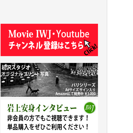
R.N. 様
J.M. 様
T.N. 様
Y.T. 様
T.K. 様
ASAKO TAKAESU 様
マシオン恵美香 様
平野智生 様
山本賢二 様
吉住俊昭 様
徳山匡 様
金 盛起 様
塩川 晃平 様
松本益美 様
井出 隆太 様
及川昭男 様
岩井祐子 様
藤田英之 様
藤岡比左志 様
井出 隆太 様