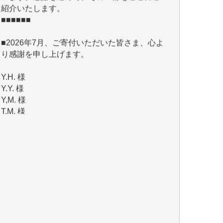
■2026年7月、ご寄付いただいた皆さま、心よ
り感謝を申し上げます。
Y.H. 様
Y.Y. 様
Y,M. 様
T.M. 様
マツモト ヤスアキ 様
マシオン 恵美香 様
岩井 祐子 様
吉村 隆子 様
新城 靖 様
青木 要 様
T.Y. 様
K.O. 様
Y.S. 様
Y.N. 様
y.m. 様