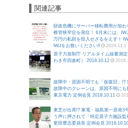
関連記事
財政危機にサーバー移転費用が加わ
椎管狭窄症を発症！ 6月末には、I
万円の私財を投入せざるをえず！ I
IWJをお救いください!!
2024.11.1
原子力規制庁 リアルタイム線量測
わき市四倉町） 2018.10.12
2018.
故障中・原因不明でも「仮復旧」!?
故障中のクレーンは、原因不明にも拘わ
東京電力 定例会見 2018.10.11
201
東芝が出席!? 東電・福島第一原発
う声に押されて「特定原子力施設監視
更田豊志委員長 定例会見 2018.10.1