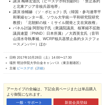
講演 梅林宏道氏（ピースデポ特別顧問）「禁止条約
と北東アジア非核兵器地帯」
講演 徐輔赫 （ソ・ボヒョク）氏（韓国・参与連帯平
和軍縮センター長、ソウル大学統一平和研究院研究
教授）「北朝鮮の核・ミサイル開発と文在寅政権」
パネル討論 阿部知子氏（衆議院議員、核軍縮不拡散
議員連盟〔PNND〕日本所属）／大西英玄氏（音羽
山清水寺執事補、WCRP核兵器禁止条約タスクフォ
ースメンバー）ほか
日時 2017年10月28日（土）14:00〜17:30
場所 明治学院大学白金キャンパス（東京都港区）
主催
ピースデポ
（
詳細
）
アーカイブの全編は、下記会員ページまたは単品購入
より御覧になれます。
一般・サポート
新規会員登録