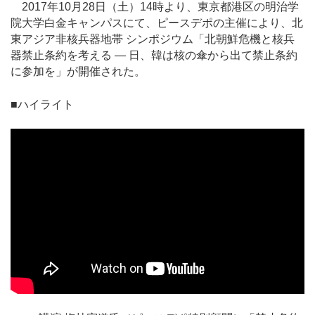
2017年10月28日（土）14時より、東京都港区の明治学
院大学白金キャンパスにて、ピースデポの主催により、北
東アジア非核兵器地帯 シンポジウム「北朝鮮危機と核兵
器禁止条約を考える ― 日、韓は核の傘から出て禁止条約
に参加を」が開催された。
■ハイライト