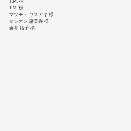
マツモト ヤスアキ 様
マシオン 恵美香 様
岩井 祐子 様
吉村 隆子 様
新城 靖 様
青木 要 様
T.Y. 様
K.O. 様
Y.S. 様
Y.N. 様
y.m. 様
R.N. 様
J.M. 様
T.N. 様
Y.T. 様
T.K. 様
ASAKO TAKAESU 様
マシオン恵美香 様
平野智生 様
山本賢二 様