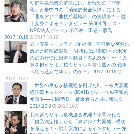
朝鮮半島危機の解決には、日韓朝の「非核
化」と米中ロの「消極的安全保障」による
「北東アジア非核兵器地帯」の実現を！～岩
上安身によるインタビュー 第804回 ゲスト
NPO法人ピースデポ代表・田巻一彦氏
2017.10.18
2017.10.19
岩上安身トークライブin福岡「不可解な突然の
政局と解散総選挙、 背後には北朝鮮への米軍
の武力行使に日本を動員する思惑が！〜 『原
発を抱えたまま核ミサイルを持つ国との 戦争
へ突っ込んでゆく』のか!?」 2017.10.16
2017.10.21
「世界の良心が核廃絶を掲げた!!」～核兵器廃
絶国際キャンペーン (ICAN) がノーベル平和賞
受賞!!――川崎哲氏、被爆者らと共に報告会
2017.10.9
2017.10.9
北朝鮮ミサイル危機迫る沖縄！今問われる
「自己決定権」から「東アジア共同体」構想
を考える！～岩上安身によるインタビュー 第