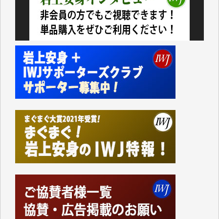
今日、僅かですがカンパしました。（T.M.様）
今日、僅かですがカンパしました。IWJの危機を乗り
切るには到底及ばない額ですが病気の妻を抱えている
私にとっては精一杯のカンパです。
かねてよりIWJが発してきた膨大な取材記事や解説記
事、そして各界の方々とのインタビューは大袈裟では
なく、極めて重要な知的財産だと思っています。
Windows7の頃はIWJの動画もRealPlayerで録画でき
て、かなりの動画をDVDに焼きこんで保存していま
した。
しかし、それが出来なくなって以降はExcelなどを使
ってハイパーリンクを張り、重要と思われる記事にい
つでも簡単にアクセスできるようにして来ました。し
かし、それができるのもコンテンツがサーバーに保存
されているからこそのことであり、そのサーバーが使
えなくなってしまえば二度と視ることが出来なくなっ
てしまいます。
「何とかしなければ、何とかしてほしい。」と思いな