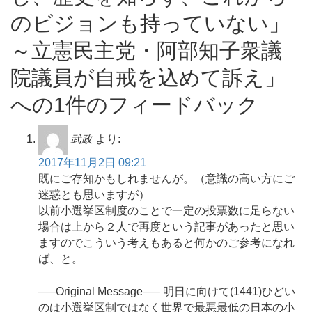
のビジョンも持っていない」
～立憲民主党・阿部知子衆議
院議員が自戒を込めて訴え」
への1件のフィードバック
武政
より:
2017年11月2日 09:21
既にご存知かもしれませんが。（意識の高い方にご
迷惑とも思いますが）
以前小選挙区制度のことで一定の投票数に足らない
場合は上から２人で再度という記事があったと思い
ますのでこういう考えもあると何かのご参考になれ
ば、と。
—–Original Message—– 明日に向けて(1441)ひどい
のは小選挙区制ではなく世界で最悪最低の日本の小