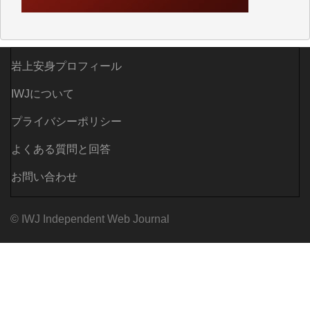
がらも前述した事情でどうにもならない自分の非力に
歯ぎしりするばかりです。（T.M.様）
いつもまともな報道、ありがとうございます。（新城
靖 様）
岩上安身プロフィール
IWJについて
プライバシーポリシー
よくある質問と回答
お問い合わせ
© IWJ Independent Web Journal