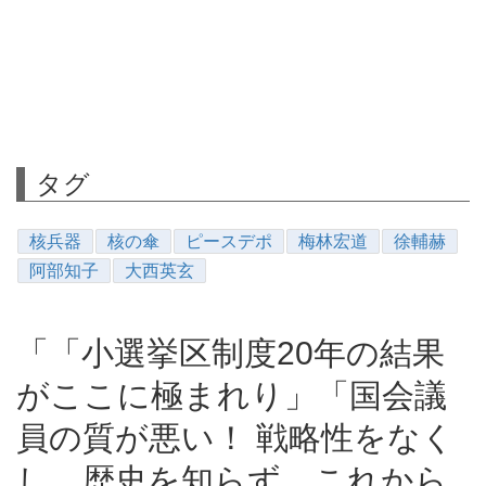
タグ
核兵器
核の傘
ピースデポ
梅林宏道
徐輔赫
阿部知子
大西英玄
「「小選挙区制度20年の結果
がここに極まれり」「国会議
員の質が悪い！ 戦略性をなく
し、歴史を知らず、これから