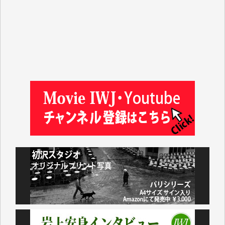
吉住俊昭 様
徳山匡 様
金 盛起 様
塩川 晃平 様
松本益美 様
井出 隆太 様
及川昭男 様
岩井祐子 様
藤田英之 様
藤岡比左志 様
井出 隆太 様
小池説夫 様
アオキカナメ 様
諸般の事情によりIWJ会費払えず今は非会員です。市
民側に立つ講演会にIWJのカメラマンをよく拝見して
おります。コンテンツが失われるのはあまりにもった
いない。少しでもお役立てください。（H.O.様）