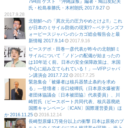
794回 ゲスト 『沖縄謀叛』編著・鳩山友紀夫
氏・松島泰勝氏・木村朗氏 2017.9.27
2017.9.28
北朝鮮への「異次元の圧力やめとけよ!!」これ
が日本のミサイル防衛の現実!?～ベテランズフ
ォーピースジャパンのシカゴ総会報告会と最
新情報 2017.9.14
2017.9.16
ピースデポ・田巻一彦代表が昨今の北朝鮮ミ
サイルについて「ノドンの配備が始まったの
は10年近く前。日本の安全保障政策は、米国
中心に組み立てられている！」―VFPジャパ
ン講演会 2017.7.22
2017.7.25
緊急集会「被爆者は核兵器禁止条約を求め
る」―登壇者：谷口稜曄氏（日本原水爆被害
者団体協議会〔日本被団協〕代表委員）、川
崎哲氏（ピースボート共同代表、核兵器廃絶
国際キャンペーン〔ICAN〕国際運営委員）ほ
か 2016.11.25
2016.12.14
長崎型原爆1万発分以上の衝撃 日本は原発のプ
ルトニウムですぐにでも核武装が可能 ～ 岩上