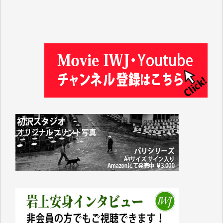
民側に立つ講演会にIWJのカメラマンをよく拝見して
おります。コンテンツが失われるのはあまりにもった
いない。少しでもお役立てください。（H.O.様）
今日、僅かですがカンパしました。（T.M.様）
今日、僅かですがカンパしました。IWJの危機を乗り
切るには到底及ばない額ですが病気の妻を抱えている
私にとっては精一杯のカンパです。
かねてよりIWJが発してきた膨大な取材記事や解説記
事、そして各界の方々とのインタビューは大袈裟では
なく、極めて重要な知的財産だと思っています。
Windows7の頃はIWJの動画もRealPlayerで録画でき
て、かなりの動画をDVDに焼きこんで保存していま
した。
しかし、それが出来なくなって以降はExcelなどを使
ってハイパーリンクを張り、重要と思われる記事にい
つでも簡単にアクセスできるようにして来ました。し
かし、それができるのもコンテンツがサーバーに保存
されているからこそのことであり、そのサーバーが使