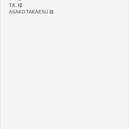
ASAKO TAKAESU 様
マシオン恵美香 様
平野智生 様
山本賢二 様
吉住俊昭 様
徳山匡 様
金 盛起 様
塩川 晃平 様
松本益美 様
井出 隆太 様
及川昭男 様
岩井祐子 様
藤田英之 様
藤岡比左志 様
井出 隆太 様
小池説夫 様
アオキカナメ 様
諸般の事情によりIWJ会費払えず今は非会員です。市