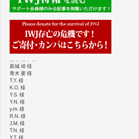
Y.H. 様
Y.Y. 様
Y,M. 様
T.M. 様
マツモト ヤスアキ 様
マシオン 恵美香 様
岩井 祐子 様
吉村 隆子 様
新城 靖 様
青木 要 様
T.Y. 様
K.O. 様
Y.S. 様
Y.N. 様
y.m. 様
R.N. 様
J.M. 様
T.N. 様
Y.T. 様
T.K. 様