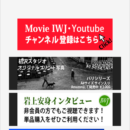
塩川 晃平 様
松本益美 様
井出 隆太 様
及川昭男 様
岩井祐子 様
藤田英之 様
藤岡比左志 様
井出 隆太 様
小池説夫 様
アオキカナメ 様
諸般の事情によりIWJ会費払えず今は非会員です。市
民側に立つ講演会にIWJのカメラマンをよく拝見して
おります。コンテンツが失われるのはあまりにもった
いない。少しでもお役立てください。（H.O.様）
今日、僅かですがカンパしました。（T.M.様）
今日、僅かですがカンパしました。IWJの危機を乗り
切るには到底及ばない額ですが病気の妻を抱えている