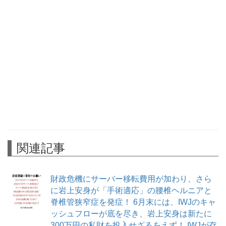
関連記事
財政危機にサーバー移転費用が加わり、さら
に岩上安身が「手術適応」の腰椎ヘルニアと
脊椎管狭窄症を発症！ 6月末には、IWJのキャ
ッシュフローが底を尽き、岩上安身は新たに
300万円の私財を投入せざるをえず！ IWJが存