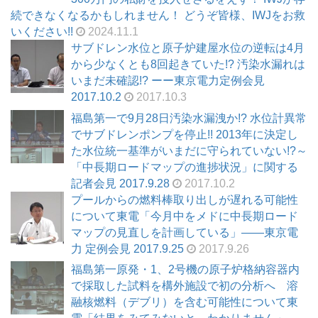
続できなくなるかもしれません！ どうぞ皆様、IWJをお救
いください!!
2024.11.1
サブドレン水位と原子炉建屋水位の逆転は4月
から少なくとも8回起きていた!? 汚染水漏れは
いまだ未確認!? ーー東京電力定例会見
2017.10.2
2017.10.3
福島第一で9月28日汚染水漏洩か!? 水位計異常
でサブドレンポンプを停止!! 2013年に決定し
た水位統一基準がいまだに守られていない!?～
「中長期ロードマップの進捗状況」に関する
記者会見 2017.9.28
2017.10.2
プールからの燃料棒取り出しが遅れる可能性
について東電「今月中をメドに中長期ロード
マップの見直しを計画している」――東京電
力 定例会見 2017.9.25
2017.9.26
福島第一原発・1、2号機の原子炉格納容器内
で採取した試料を構外施設で初の分析へ 溶
融核燃料（デブリ）を含む可能性について東