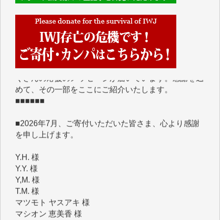
■■■■■■
IWJには、ご寄付・カンパをいただいた方々より、た
くさんの応援のメッセージが届いています。感謝を込
めて、その一部をここにご紹介いたします。
■■■■■■
■2026年7月、ご寄付いただいた皆さま、心より感謝
を申し上げます。
Y.H. 様
Y.Y. 様
Y,M. 様
T.M. 様
マツモト ヤスアキ 様
マシオン 恵美香 様
岩井 祐子 様
吉村 隆子 様