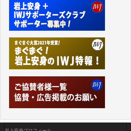
私にとっては精一杯のカンパです。
かねてよりIWJが発してきた膨大な取材記事や解説記
事、そして各界の方々とのインタビューは大袈裟では
なく、極めて重要な知的財産だと思っています。
Windows7の頃はIWJの動画もRealPlayerで録画でき
て、かなりの動画をDVDに焼きこんで保存していま
した。
しかし、それが出来なくなって以降はExcelなどを使
ってハイパーリンクを張り、重要と思われる記事にい
つでも簡単にアクセスできるようにして来ました。し
かし、それができるのもコンテンツがサーバーに保存
されているからこそのことであり、そのサーバーが使
えなくなってしまえば二度と視ることが出来なくなっ
てしまいます。
「何とかしなければ、何とかしてほしい。」と思いな
がらも前述した事情でどうにもならない自分の非力に
歯ぎしりするばかりです。（T.M.様）
いつもまともな報道、ありがとうございます。（新城
岩上安身プロフィール