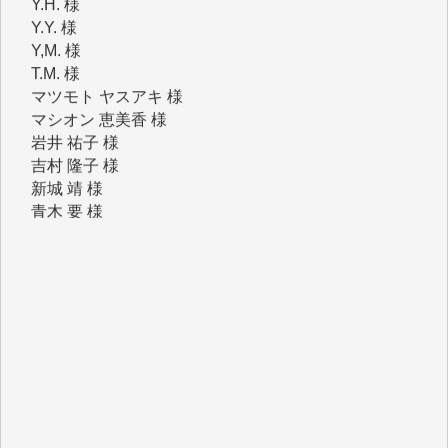
T.M. 様
マツモト ヤスアキ 様
マシオン 恵美香 様
岩井 祐子 様
吉村 隆子 様
新城 靖 様
青木 要 様
T.Y. 様
K.O. 様
Y.S. 様
Y.N. 様
y.m. 様
R.N. 様
J.M. 様
T.N. 様
Y.T. 様
T.K. 様
ASAKO TAKAESU 様
マシオン恵美香 様
平野智生 様