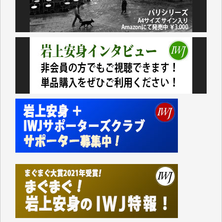
今日、僅かですがカンパしました。（T.M.様）
今日、僅かですがカンパしました。IWJの危機を乗り
切るには到底及ばない額ですが病気の妻を抱えている
私にとっては精一杯のカンパです。
かねてよりIWJが発してきた膨大な取材記事や解説記
事、そして各界の方々とのインタビューは大袈裟では
なく、極めて重要な知的財産だと思っています。
Windows7の頃はIWJの動画もRealPlayerで録画でき
て、かなりの動画をDVDに焼きこんで保存していま
した。
しかし、それが出来なくなって以降はExcelなどを使
ってハイパーリンクを張り、重要と思われる記事にい
つでも簡単にアクセスできるようにして来ました。し
かし、それができるのもコンテンツがサーバーに保存
されているからこそのことであり、そのサーバーが使
えなくなってしまえば二度と視ることが出来なくなっ
てしまいます。
「何とかしなければ、何とかしてほしい。」と思いな