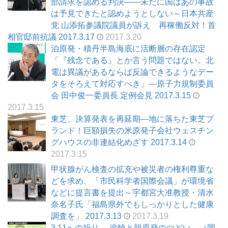
部請求を認める判決――未だに国はあの事故
は予見できたと認めようとしない～日本共産
党 山添拓参議院議員が訴え 再稼働反対！首
相官邸前抗議 2017.3.17
2017.3.20
泊原発・積丹半島海底に活断層の存在認定
「『残念である』とか言う問題ではない。北
電は異議があるならば反論できるようなデー
タをそろえて対応すべき」―原子力規制委員
会 田中俊一委員長 定例会見 2017.3.15
2017.3.15
東芝、決算発表を再延期―地に落ちた東芝ブ
ランド！巨額損失の米原発子会社ウェスチン
グハウスの非連結化めざす 2017.3.14
2017.3.15
甲状腺がん検査の拡充や被災者の権利尊重な
どを求め、「市民科学者国際会議」が環境省
などに提言書を提出～宇都宮大准教授・清水
奈名子氏「福島県外でもしっかりとした健康
調査を」 2017.3.13
2017.3.19
3.11への祈り ―追悼と脱原発のつどい―（岡