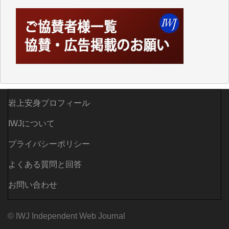
がらも前述した事情でどうにもならない自分の非力に
歯ぎしりするばかりです。（T.M.様）
いつもまともな報道、ありがとうございます。（新城
靖 様）
岩上安身プロフィール
IWJについて
プライバシーポリシー
よくある質問と回答
お問い合わせ
© IWJ Independent Web Journal