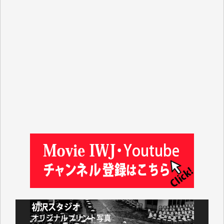
山本賢二 様
吉住俊昭 様
徳山匡 様
金 盛起 様
塩川 晃平 様
松本益美 様
井出 隆太 様
及川昭男 様
岩井祐子 様
藤田英之 様
藤岡比左志 様
井出 隆太 様
小池説夫 様
アオキカナメ 様
諸般の事情によりIWJ会費払えず今は非会員です。市
民側に立つ講演会にIWJのカメラマンをよく拝見して
おります。コンテンツが失われるのはあまりにもった
いない。少しでもお役立てください。（H.O.様）