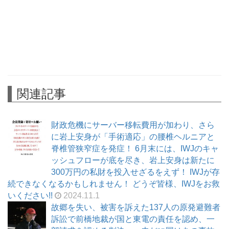
関連記事
財政危機にサーバー移転費用が加わり、さら
に岩上安身が「手術適応」の腰椎ヘルニアと
脊椎管狭窄症を発症！ 6月末には、IWJのキャ
ッシュフローが底を尽き、岩上安身は新たに
300万円の私財を投入せざるをえず！ IWJが存
続できなくなるかもしれません！ どうぞ皆様、IWJをお救
いください!!
2024.11.1
故郷を失い、被害を訴えた137人の原発避難者
訴訟で前橋地裁が国と東電の責任を認め、一