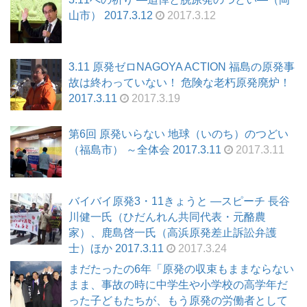
山市） 2017.3.12
2017.3.12
3.11 原発ゼロNAGOYA ACTION 福島の原発事
故は終わっていない！ 危険な老朽原発廃炉！
2017.3.11
2017.3.19
第6回 原発いらない 地球（いのち）のつどい
（福島市） ～全体会 2017.3.11
2017.3.11
バイバイ原発3・11きょうと ―スピーチ 長谷
川健一氏（ひだんれん共同代表・元酪農
家）、鹿島啓一氏（高浜原発差止訴訟弁護
士）ほか 2017.3.11
2017.3.24
まだたったの6年「原発の収束もままならない
まま、事故の時に中学生や小学校の高学年だ
った子どもたちが、もう原発の労働者として