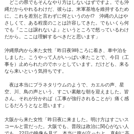
どこの県でもそんなやり方はしないはずですよ。でも沖
縄だからやれるわけだ、彼らは。米軍基地を維持するため
に。これを差別と言わずに何というのか!? 沖縄の人はや
さしくて、ある程度のことは許容してきた。でもいくら何
でも『ここは譲れないよ』というところで怒っているわけ
だから。ここは理解するべきだと思います」
沖縄県内から来た女性「昨日夜9時ころに着き、車中泊を
しました。こうやって人がいっぱい来たことで、今日（工
事を）止められたのでホッとしています。だけども、来る
なら来いという気持ちです。
夜は本当にプラネタリウムのようで、カエルの声、星
空、川、鳥の声という、すごい素敵な朝を迎えました。皆
さん、それが分かれば（工事が強行されることが）痛く感
じるだろうとなと思います」
大阪から来た女性「昨日夜に来ました。明け方はすごいス
コールと雷だった。大阪でも、普段は政治に関心がない人
でも、22日の映像を見て、本当に腹が立ったと、真剣に高