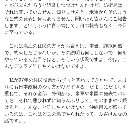
イが飛ぶんだろうと追及しつづけたんだけど、防衛局は、
それは聞いていません、知りませんと。米軍からそのよう
な公式の発表は何もありません、聞いたら皆さんにご報告
します、というふうに言い続けて、何の報告もなく、今日
に至っている。
これは高江の住民の方々から言えば、本当、詐欺同然
で、約束したじゃないか、その説明も何もしないで、何を
やっているんだ君らはと、そういう状況ですよ、今は。こ
んなデタラメ許しちゃいけないですよ。
私が97年の住民投票からずっと関わってきた中で、あま
りにも日本政府のやり方がひどすぎる。だましにだましを
重ねて、それが全部、外側から、米軍や米国の発表でバレ
ても、それで悪びれずに知らんふりして、そのままやり続
けると。こんなこと許しちゃいけない。沖縄県民が怒って
いるのは、これはどこの県でやられたって、ふざけんなの
話ですよ。