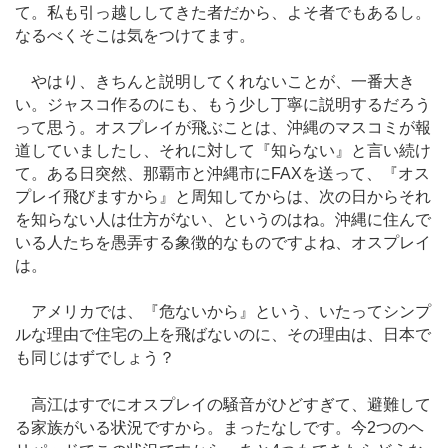
て。私も引っ越ししてきた者だから、よそ者でもあるし。
なるべくそこは気をつけてます。
やはり、きちんと説明してくれないことが、一番大き
い。ジャスコ作るのにも、もう少し丁寧に説明するだろう
って思う。オスプレイが飛ぶことは、沖縄のマスコミが報
道していましたし、それに対して『知らない』と言い続け
て。ある日突然、那覇市と沖縄市にFAXを送って、『オス
プレイ飛びますから』と周知してからは、次の日からそれ
を知らない人は仕方がない、というのはね。沖縄に住んで
いる人たちを愚弄する象徴的なものですよね、オスプレイ
は。
アメリカでは、『危ないから』という、いたってシンプ
ルな理由で住宅の上を飛ばないのに、その理由は、日本で
も同じはずでしょう？
高江はすでにオスプレイの騒音がひどすぎて、避難して
る家族がいる状況ですから。まったなしです。今2つのヘ