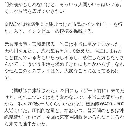
門外漢かもしれないけど、そういう人間がいっぱいいる。
そこから話を広げていきたい」
※IWJでは抗議集会に駆けつけた市民にインタビューを行
た。以下、インタビューの模様を掲載する。
元名護市議・宮城康博氏「昨日は本当に星がすごかった。
天の川を見たし、流れ星も5つまで数えた。高江にはもと
もと住んでいる方もいらっしゃるし、移住した方もたくさ
んいて、こういう生活を求めてきたにもかかわらず、なん
やねんこのオスプレイはと、大変なことになってるわけ
で。
（機動隊に排除された）22日にも（ゲート前に）来てた
けど、それについてはもう聞かないで。本当に大変だった
から。我々200数十人くらいいたけど、機動隊が400～500
人近くいた。圧倒的な量と、なおかつ、普天間のときは沖
縄県警だったけど、今回は東京や関西やいろんなところか
ら来てる連中がいた。