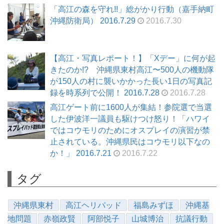
「高江の森を守れ!!」総がかり行動（嘉手納町
沖縄防衛局） 2016.7.29
2016.7.30
【高江・写真レポート！】「Xデー」に何が起
きたのか!? 沖縄県東村高江〜500人の機動隊
が150人の村に襲いかかった長い1日の写真記
録を時系列で公開！ 2016.7.28
2016.7.28
高江ゲート前に1600人が集結！参院選で当選
した伊波洋一議員も駆けつけ怒り！「ハワイ
ではコウモリのためにオスプレイの演習が禁
止されている。沖縄県民はコウモリ以下なの
か！」 2016.7.21
2016.7.22
タグ
沖縄県東村
高江ヘリパッド
福島みずほ
沖縄基
地問題
赤嶺政賢
阿部悦子
山城博治
抗議行動