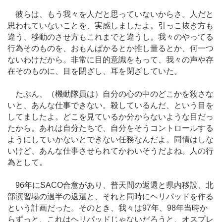
彼らは、もう我々を人だと思っていないからさ。人だと
思われていないことを、実感しましたよ。引っこ抜き方も
違う、移動のさせ方もこれまでと違うし。我々のやってる
行為そのものを、おもんぱかるとか推し量るとか、何一つ
ないわけだから。非常に目的意識をもって、我々の声や存
在そのものに、目を閉ざし、耳を閉ざしていた。
たぶん、（機動隊員は）自分の心の中のどこかを殺さな
いと、あんな仕事できない。殺しているんだ、という目を
してましたよ。どこを見ているか分からないような目だっ
たから。あれは自分たちで、自分をそうコントロールする
ようにしていかないとできない任務なんだよ。同情はしな
いけど、あんな仕事させられてかわいそうだよね。人の行
為として。
96年にSACO合意があり、普天間の返還と県内移設、北
部演習場の過半の返還と、それと同時にヘリパッドを作る
という計画だった。そのとき、我々は97年、98年当時か
らずっと、これはヘリパッドじゃないだろうと、オスプレ