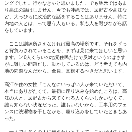
ングでした。行かなきゃと思いました。でも地元ではあま
り高江の話はしません。今でも沖縄では、辺野古や高江な
ど、大っぴらに政治的な話をすることはありません。特に
内地の人とは、って思う人もいる。私も人を選びながら話
をしています。
ここは訓練所さえなければ最高の場所です。それをずっ
と背負わされていることを、まずは見に来てほしいと思い
ます。140人くらいの地元住民だけで反対というのはさす
がに難しい問題だし、動かしているのは、どう考えても内
地の問題なんだから。全員、直視するべきだと思います」
高江在住の女性「こんなにいっぱい人が来ていただいて、
本当にありがたくて。最初に座り込みを始めたころは、高
江の人と、辺野古から来てくれる人くらいしかいなくて、
誰も知らない状況だった。誰もいないから、工事用のフェ
ンスに洗濯物を干しながら、座り込みをしていたときもあ
った。
一人でも多くの人に伝えたいと思って、これだけの人が