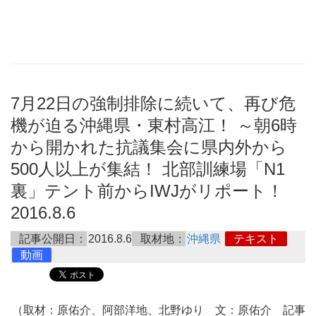
7月22日の強制排除に続いて、再び危
機が迫る沖縄県・東村高江！ ～朝6時
から開かれた抗議集会に県内外から
500人以上が集結！ 北部訓練場「N1
裏」テント前からIWJがリポート！
2016.8.6
記事公開日：
2016.8.6
取材地：
沖縄県
テキスト
動画
（取材：原佑介、阿部洋地、北野ゆり 文：原佑介 記事