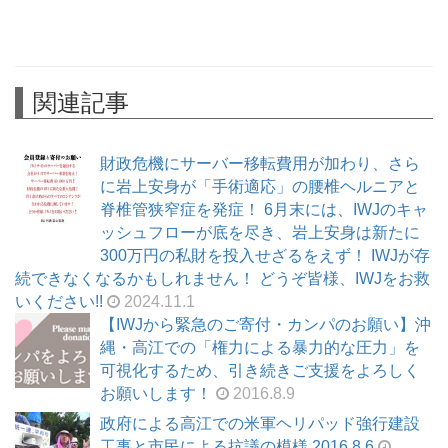
関連記事
財政危機にサーバー移転費用が加わり、さら
に岩上安身が「手術適応」の腰椎ヘルニアと
脊椎管狭窄症を発症！ 6月末には、IWJのキャ
ッシュフローが底を尽き、岩上安身は新たに
300万円の私財を投入せざるをえず！ IWJが存
続できなくなるかもしれません！ どうぞ皆様、IWJをお救
いください!!
2024.11.1
【IWJから緊急のご寄付・カンパのお願い】沖
縄・高江での「権力による暴力的な圧力」を
可視化するため、引き続きご支援をよろしく
お願いします！
2016.8.9
政府による高江での米軍ヘリパッド強行建設
工事と市民による抗議の模様 2016.8.6