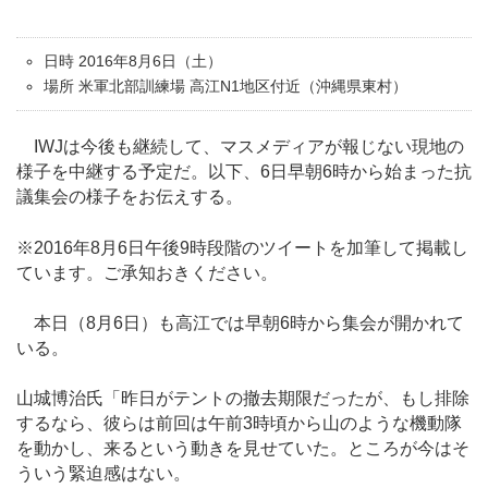
日時 2016年8月6日（土）
場所 米軍北部訓練場 高江N1地区付近（沖縄県東村）
IWJは今後も継続して、マスメディアが報じない現地の
様子を中継する予定だ。以下、6日早朝6時から始まった抗
議集会の様子をお伝えする。
※2016年8月6日午後9時段階のツイートを加筆して掲載し
ています。ご承知おきください。
本日（8月6日）も高江では早朝6時から集会が開かれて
いる。
山城博治氏「昨日がテントの撤去期限だったが、もし排除
するなら、彼らは前回は午前3時頃から山のような機動隊
を動かし、来るという動きを見せていた。ところが今はそ
ういう緊迫感はない。