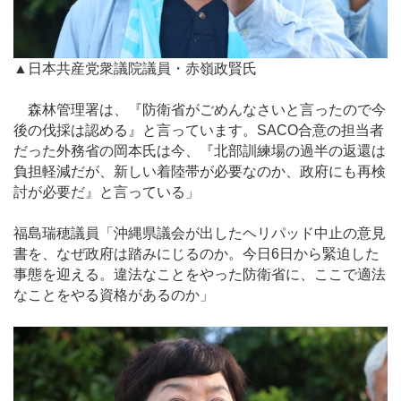
▲日本共産党衆議院議員・赤嶺政賢氏
森林管理署は、『防衛省がごめんなさいと言ったので今
後の伐採は認める』と言っています。SACO合意の担当者
だった外務省の岡本氏は今、『北部訓練場の過半の返還は
負担軽減だが、新しい着陸帯が必要なのか、政府にも再検
討が必要だ』と言っている」
福島瑞穂議員「沖縄県議会が出したヘリパッド中止の意見
書を、なぜ政府は踏みにじるのか。今日6日から緊迫した
事態を迎える。違法なことをやった防衛省に、ここで適法
なことをやる資格があるのか」