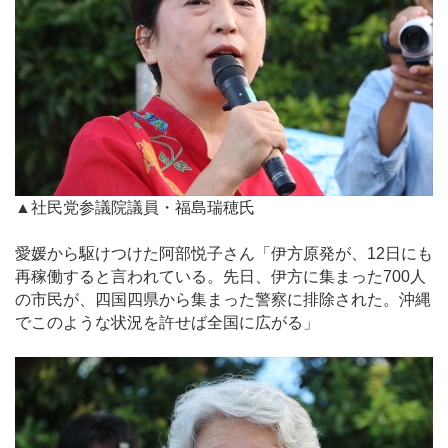
▲社民党参議院議員・福島瑞穂氏
愛媛から駆けつけた阿部悦子さん「伊方原発が、12日にも
再稼働すると言われている。先日、伊方に集まった700人
の市民が、四国四県から集まった警察に排除された。沖縄
でこのような状況を許せば全国に広がる」