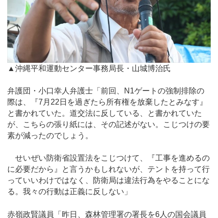
▲沖縄平和運動センター事務局長・山城博治氏
弁護団・小口幸人弁護士「前回、N1ゲートの強制排除の
際は、『7月22日を過ぎたら所有権を放棄したとみなす』
と書かれていた。道交法に反している、と書かれていた
が、こちらの張り紙には、その記述がない。こじつけの要
素が減ったのでしょう。
せいぜい防衛省設置法をこじつけて、『工事を進めるの
に必要だから』と言うかもしれないが、テントを持って行
っていいわけではなく、防衛局は違法行為をやることにな
る。我々の行動は正義に反しない」
赤嶺政賢議員「昨日、森林管理署の署長を6人の国会議員