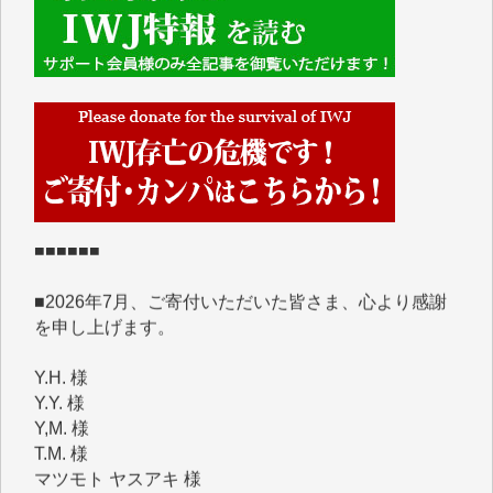
■■■■■■
IWJには、ご寄付・カンパをいただいた方々より、た
くさんの応援のメッセージが届いています。感謝を込
めて、その一部をここにご紹介いたします。
■■■■■■
■2026年7月、ご寄付いただいた皆さま、心より感謝
を申し上げます。
Y.H. 様
Y.Y. 様
Y,M. 様
T.M. 様
マツモト ヤスアキ 様
マシオン 恵美香 様
岩井 祐子 様