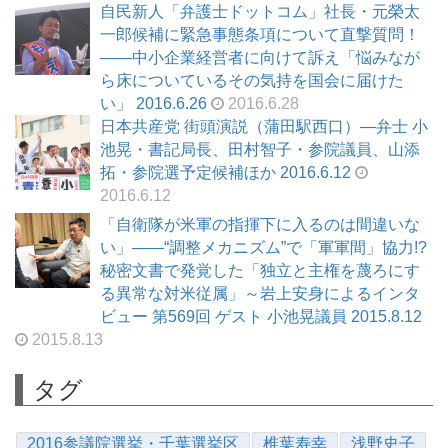
自民新人「弁護士ドットコム」社長・元榮太
一郎候補に緊急事態条項について直撃質問！
——中小企業経営者に向けて訴え「悩みなが
ら床についているその気持を国会に届けた
い」 2016.6.26
2016.6.28
日本共産党 街頭演説（蒲田駅西口）―弁士 小
池晃・書記局長、田村智子・参院議員、山添
拓・参院選予定候補ほか 2016.6.12
2016.6.12
「自衛隊が米軍の指揮下に入るのは間違いな
い」――“調整メカニズム”で「軍軍間」協力!?
秘密文書で発覚した「独立と主権を蔑ろにす
る異常な対米従属」～岩上安身によるインタ
ビュー 第569回 ゲスト 小池晃議員 2015.8.12
2015.8.13
タグ
2016参議院選挙・千葉選挙区
椎葉寿幸
浅野史子