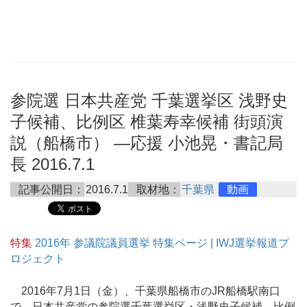
参院選 日本共産党 千葉選挙区 浅野史
子候補、比例区 椎葉寿幸候補 街頭演
説（船橋市） ―応援 小池晃・書記局
長 2016.7.1
記事公開日：
2016.7.1
取材地：
千葉県
動画
特集
2016年 参議院議員選挙 特集ページ | IWJ選挙報道プ
ロジェクト
2016年7月1日（金）、千葉県船橋市のJR船橋駅南口
で、日本共産党の参院選千葉選挙区・浅野史子候補、比例