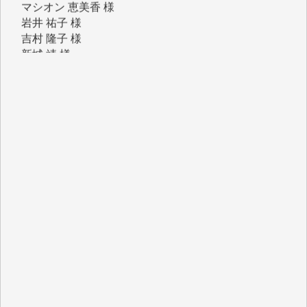
吉村 隆子 様
新城 靖 様
青木 要 様
T.Y. 様
K.O. 様
Y.S. 様
Y.N. 様
y.m. 様
R.N. 様
J.M. 様
T.N. 様
Y.T. 様
T.K. 様
ASAKO TAKAESU 様
マシオン恵美香 様
平野智生 様
山本賢二 様
吉住俊昭 様
徳山匡 様
金 盛起 様