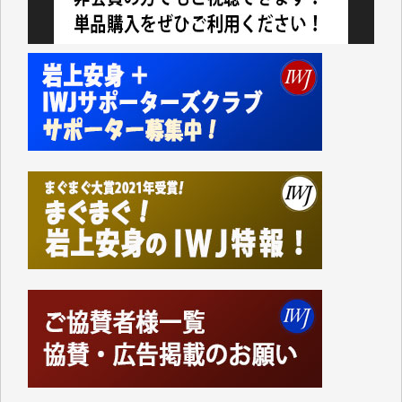
切るには到底及ばない額ですが病気の妻を抱えている
私にとっては精一杯のカンパです。
かねてよりIWJが発してきた膨大な取材記事や解説記
事、そして各界の方々とのインタビューは大袈裟では
なく、極めて重要な知的財産だと思っています。
Windows7の頃はIWJの動画もRealPlayerで録画でき
て、かなりの動画をDVDに焼きこんで保存していま
した。
しかし、それが出来なくなって以降はExcelなどを使
ってハイパーリンクを張り、重要と思われる記事にい
つでも簡単にアクセスできるようにして来ました。し
かし、それができるのもコンテンツがサーバーに保存
されているからこそのことであり、そのサーバーが使
えなくなってしまえば二度と視ることが出来なくなっ
てしまいます。
「何とかしなければ、何とかしてほしい。」と思いな
がらも前述した事情でどうにもならない自分の非力に
歯ぎしりするばかりです。（T.M.様）
いつもまともな報道、ありがとうございます。（新城