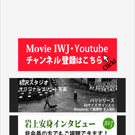
塩川 晃平 様
松本益美 様
井出 隆太 様
及川昭男 様
岩井祐子 様
藤田英之 様
藤岡比左志 様
井出 隆太 様
小池説夫 様
アオキカナメ 様
諸般の事情によりIWJ会費払えず今は非会員です。市
民側に立つ講演会にIWJのカメラマンをよく拝見して
おります。コンテンツが失われるのはあまりにもった
いない。少しでもお役立てください。（H.O.様）
今日、僅かですがカンパしました。（T.M.様）
今日、僅かですがカンパしました。IWJの危機を乗り