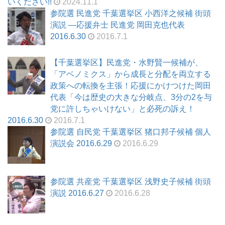
いください!!
2024.11.1
参院選 民進党 千葉選挙区 小西洋之候補 街頭
演説 ―応援弁士 民進党 岡田克也代表
2016.6.30
2016.7.1
【千葉選挙区】民進党・水野賢一候補が、
「アベノミクス」から成長と分配を両立する
政策への転換を主張！応援にかけつけた岡田
代表「今は歴史の大きな分岐点、3分の2を与
党に許しちゃいけない」と必死の訴え！
2016.6.30
2016.7.1
参院選 自民党 千葉選挙区 猪口邦子候補 個人
演説会 2016.6.29
2016.6.29
参院選 共産党 千葉選挙区 浅野史子候補 街頭
演説 2016.6.27
2016.6.28