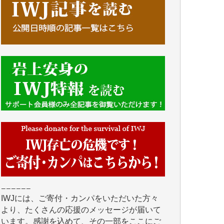
■■■■■■
IWJには、ご寄付・カンパをいただいた方々
より、たくさんの応援のメッセージが届いて
います。感謝を込めて、その一部をここにご
紹介いたします。
■■■■■■