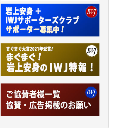
小池説夫 様
アオキカナメ 様
諸般の事情によりIWJ会費払えず今は非会員
です。市民側に立つ講演会にIWJのカメラマ
ンをよく拝見しております。コンテンツが失
われるのはあまりにもったいない。少しでも
お役立てください。（H.O.様）
今日、僅かですがカンパしました。（T.M.
様）
今日、僅かですがカンパしました。IWJの危
機を乗り切るには到底及ばない額ですが病気
の妻を抱えている私にとっては精一杯のカン
パです。
かねてよりIWJが発してきた膨大な取材記事
や解説記事、そして各界の方々とのインタビ
ューは大袈裟ではなく、極めて重要な知的財