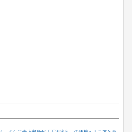
り、さらに岩上安身が「手術適応」の腰椎ヘルニアと脊