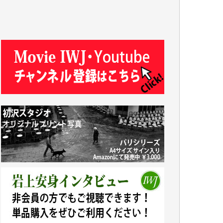
R.N. 様
J.M. 様
T.N. 様
Y.T. 様
T.K. 様
ASAKO TAKAESU 様
マシオン恵美香 様
平野智生 様
山本賢二 様
吉住俊昭 様
徳山匡 様
金 盛起 様
塩川 晃平 様
松本益美 様
井出 隆太 様
及川昭男 様
岩井祐子 様
藤田英之 様
藤岡比左志 様
井出 隆太 様