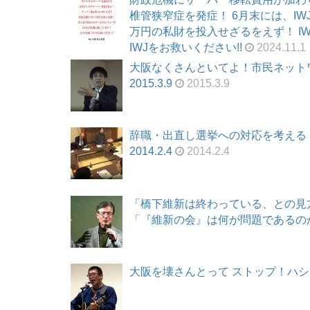
椎管狭窄症を発症！ 6月末には、I
万円の私財を投入せざるをえず！ I
IWJをお救いください!!
2024.11.1
大阪なくさんといてよ！市民ネット
2015.3.9
2015.3.9
辞職・出直し選挙への対応を考える
2014.2.4
2014.2.4
「橋下維新は終わっている、との見
「『維新の会』は何が問題であるのか」 2
大阪を壊さんとって ストップ！ハシズム 市民