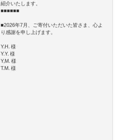
■2026年7月、ご寄付いただいた皆さま、心よ
り感謝を申し上げます。
Y.H. 様
Y.Y. 様
Y,M. 様
T.M. 様
マツモト ヤスアキ 様
マシオン 恵美香 様
岩井 祐子 様
吉村 隆子 様
新城 靖 様
青木 要 様
T.Y. 様
K.O. 様
Y.S. 様
Y.N. 様
y.m. 様