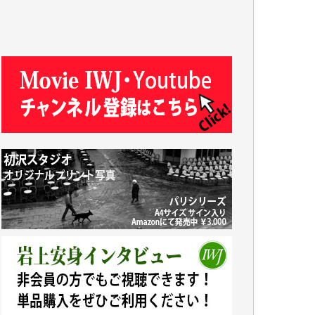
R.N. 様
J.M. 様
T.N. 様
Y.T. 様
T.K. 様
ASAKO TAKAESU 様
マシオン恵美香 様
平野智生 様
山本賢二 様
吉住俊昭 様
徳山匡 様
金 盛起 様
塩川 晃平 様
松本益美 様
井出 隆太 様
及川昭男 様
岩井祐子 様
藤田英之 様
藤岡比左志 様
井出 隆太 様