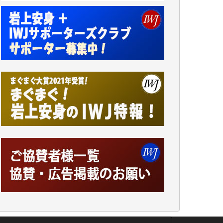
小池説夫 様
アオキカナメ 様
諸般の事情によりIWJ会費払えず今は非会員
です。市民側に立つ講演会にIWJのカメラマ
ンをよく拝見しております。コンテンツが失
われるのはあまりにもったいない。少しでも
お役立てください。（H.O.様）
今日、僅かですがカンパしました。（T.M.
様）
今日、僅かですがカンパしました。IWJの危
機を乗り切るには到底及ばない額ですが病気
の妻を抱えている私にとっては精一杯のカン
パです。
かねてよりIWJが発してきた膨大な取材記事
や解説記事、そして各界の方々とのインタビ
ューは大袈裟ではなく、極めて重要な知的財