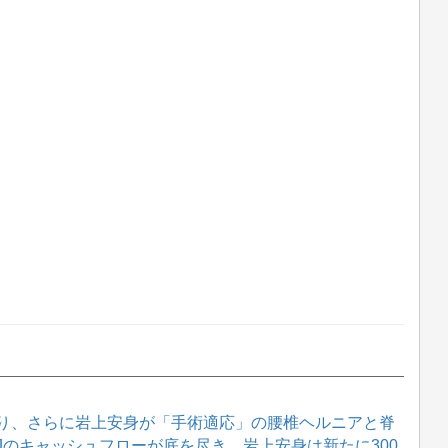
り、さらに岩上安身が「手術適応」の腰椎ヘルニアと脊
WJのキャッシュフローが底を尽き、岩上安身は新たに300