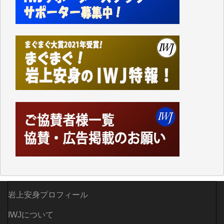
Windows7の頃はIWJの動画もRealPlayerで録画でき
て、かなりの動画をDVDに焼きこんで保存していま
した。
しかし、それが出来なくなって以降はExcelなどを使
ってハイパーリンクを張り、重要と思われる記事にい
つでも簡単にアクセスできるようにして来ました。し
かし、それができるのもコンテンツがサーバーに保存
されているからこそのことであり、そのサーバーが使
えなくなってしまえば二度と視ることが出来なくなっ
てしまいます。
「何とかしなければ、何とかしてほしい。」と思いな
がらも前述した事情でどうにもならない自分の非力に
歯ぎしりするばかりです。（T.M.様）
いつもまともな報道、ありがとうございます。（新城
靖 様）
岩上安身プロフィール
IWJについて