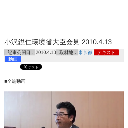
小沢鋭仁環境省大臣会見 2010.4.13
記事公開日：
2010.4.13
取材地：
東京都
テキスト
動画
■全編動画