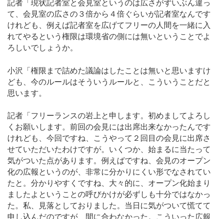
記者「現状記者室と会見室というのは広さがずいぶん違っ
て、会見室の広さの３倍から４倍ぐらいが記者室なんです
けれども、例えば記者室を広げてフリーの人間を一緒に入
れてやるという権限は環境省の側には無いということでよ
ろしいでしょうか。
小沢「権限まで詰めた議論はしたことは無いと思いますけ
ども、今のルールはそういうルールと、こういうことだと
思います。
記者「フリーランスの岩上と申します。初めましてよろし
くお願いします。前回の会見には出席出来なかったんです
けれども、今回ですね、こうやって２回目の会見に出席さ
せていただいたわけですが。いくつか、始まるに当たって
気がついた点があります。例えばですね、会見のオープン
化の広報というのが、非常に分かりにくい形でなされてい
たと。分かりやすくですね、大々的に、オープン化始まり
ましたよということの呼びかけが必ずしも十分ではなかっ
た。私、見落としておりました。当日に気がついて慌てて
申し込んだのですが、間に合わなかった。こういった広報