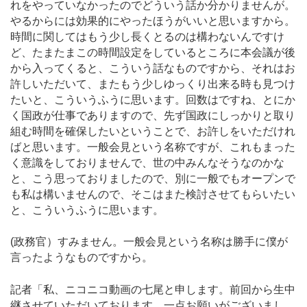
れをやっていなかったのでどういう話か分かりませんが。
やるからには効果的にやったほうがいいと思いますから。
時間に関してはもう少し長くとるのは構わないんですけ
ど、たまたまこの時間設定をしているところに本会議が後
から入ってくると、こういう話なものですから、それはお
許しいただいて、またもう少しゆっくり出来る時も見つけ
たいと、こういうふうに思います。回数はですね、とにか
く国政が仕事でありますので、先ず国政にしっかりと取り
組む時間を確保したいということで、お許しをいただけれ
ばと思います。一般会見という名称ですが、これもまった
く意識をしておりませんで、世の中みんなそうなのかな
と、こう思っておりましたので、別に一般でもオープンで
も私は構いませんので、そこはまた検討させてもらいたい
と、こういうふうに思います。
(政務官）すみません。一般会見という名称は勝手に僕が
言ったようなものですから。
記者「私、ニコニコ動画の七尾と申します。前回から生中
継させていただいております。一点お願いがございまし