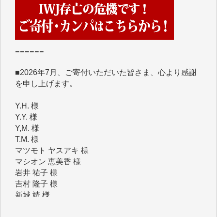
くさんの応援のメッセージが届いています。感謝を込
めて、その一部をここにご紹介いたします。
■■■■■■
■2026年7月、ご寄付いただいた皆さま、心より感謝
を申し上げます。
Y.H. 様
Y.Y. 様
Y,M. 様
T.M. 様
マツモト ヤスアキ 様
マシオン 恵美香 様
岩井 祐子 様
吉村 隆子 様
新城 靖 様
青木 要 様
T.Y. 様
K.O. 様