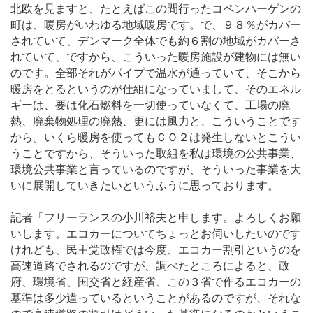
北欧を見ますと、たとえばこの間行ったコペンハーゲンの
町は、暖房がいわゆる地域暖房です。で、９８％がカバー
されていて、デンマーク全体でも約６割の地域がカバーさ
れていて、ですから、こういった暖房施設が建物には無い
のです。全部それがパイプで温水が通っていて、そこから
暖房をとるというのが仕組になっていまして、そのエネル
ギーは、要は化石燃料を一切使っていなくて、工場の廃
熱、廃棄物処理の廃熱、更には風力と、こういうことです
から。いくら暖房を使ってもＣＯ２は発生しないとこうい
うことですから、そういった取組を私は環境の公共事業、
環境公共事業と言っているのですが、そういった事業を大
いに展開していきたいというふうに思っております。
記者「フリーランスの小川裕夫と申します。よろしくお願
いします。エコカーについてちょっとお伺いしたいのです
けれども、民主党政権では今度、エコカー割引というのを
高速道路でされるのですが、調べたところによると、政
府、環境省、国交省と経産省、この３省で作るエコカーの
基準は多少違っているということがあるのですが、それな