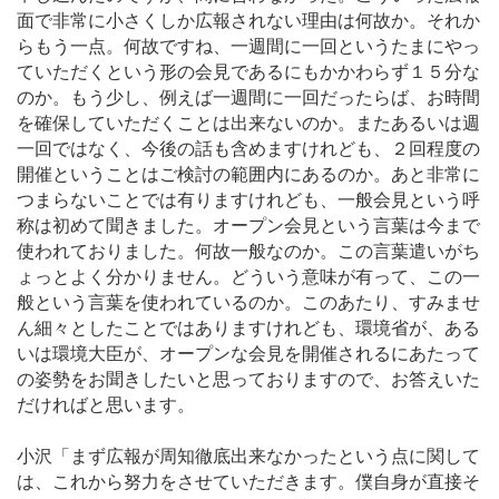
面で非常に小さくしか広報されない理由は何故か。それか
らもう一点。何故ですね、一週間に一回というたまにやっ
ていただくという形の会見であるにもかかわらず１５分な
のか。もう少し、例えば一週間に一回だったらば、お時間
を確保していただくことは出来ないのか。またあるいは週
一回ではなく、今後の話も含めますけれども、２回程度の
開催ということはご検討の範囲内にあるのか。あと非常に
つまらないことでは有りますけれども、一般会見という呼
称は初めて聞きました。オープン会見という言葉は今まで
使われておりました。何故一般なのか。この言葉遣いがち
ょっとよく分かりません。どういう意味が有って、この一
般という言葉を使われているのか。このあたり、すみませ
ん細々としたことではありますけれども、環境省が、ある
いは環境大臣が、オープンな会見を開催されるにあたって
の姿勢をお聞きしたいと思っておりますので、お答えいた
だければと思います。
小沢「まず広報が周知徹底出来なかったという点に関して
は、これから努力をさせていただきます。僕自身が直接そ