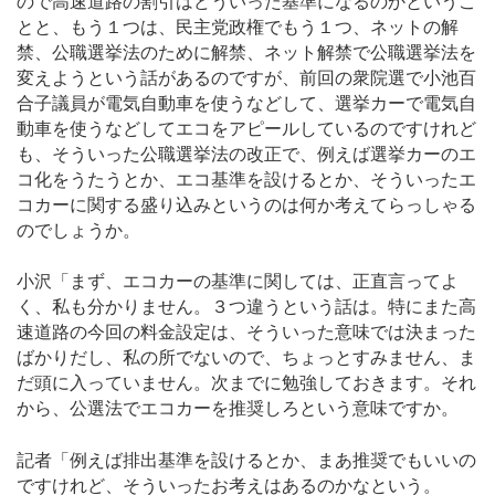
ので高速道路の割引はどういった基準になるのかというこ
とと、もう１つは、民主党政権でもう１つ、ネットの解
禁、公職選挙法のために解禁、ネット解禁で公職選挙法を
変えようという話があるのですが、前回の衆院選で小池百
合子議員が電気自動車を使うなどして、選挙カーで電気自
動車を使うなどしてエコをアピールしているのですけれど
も、そういった公職選挙法の改正で、例えば選挙カーのエ
コ化をうたうとか、エコ基準を設けるとか、そういったエ
コカーに関する盛り込みというのは何か考えてらっしゃる
のでしょうか。
小沢「まず、エコカーの基準に関しては、正直言ってよ
く、私も分かりません。３つ違うという話は。特にまた高
速道路の今回の料金設定は、そういった意味では決まった
ばかりだし、私の所でないので、ちょっとすみません、ま
だ頭に入っていません。次までに勉強しておきます。それ
から、公選法でエコカーを推奨しろという意味ですか。
記者「例えば排出基準を設けるとか、まあ推奨でもいいの
ですけれど、そういったお考えはあるのかなという。