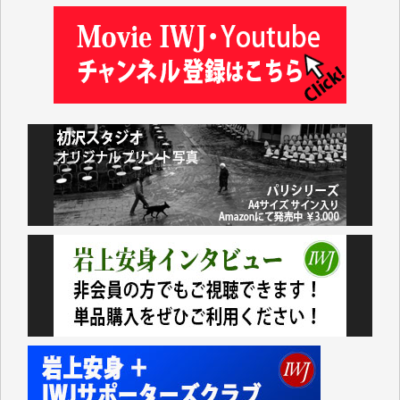
藤田英之 様
藤岡比左志 様
井出 隆太 様
小池説夫 様
アオキカナメ 様
諸般の事情によりIWJ会費払えず今は非会員です。市
民側に立つ講演会にIWJのカメラマンをよく拝見して
おります。コンテンツが失われるのはあまりにもった
いない。少しでもお役立てください。（H.O.様）
今日、僅かですがカンパしました。（T.M.様）
今日、僅かですがカンパしました。IWJの危機を乗り
切るには到底及ばない額ですが病気の妻を抱えている
私にとっては精一杯のカンパです。
かねてよりIWJが発してきた膨大な取材記事や解説記
事、そして各界の方々とのインタビューは大袈裟では
なく、極めて重要な知的財産だと思っています。