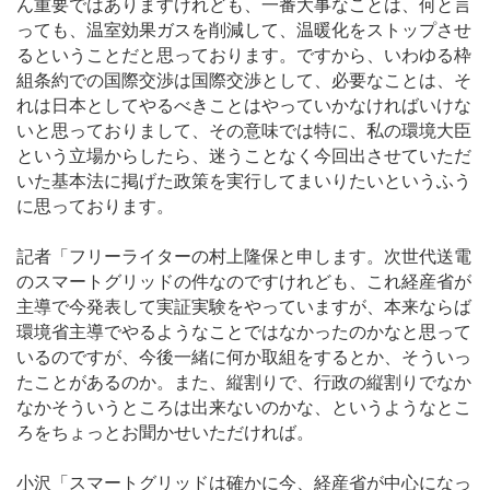
ん重要ではありますけれども、一番大事なことは、何と言
っても、温室効果ガスを削減して、温暖化をストップさせ
るということだと思っております。ですから、いわゆる枠
組条約での国際交渉は国際交渉として、必要なことは、そ
れは日本としてやるべきことはやっていかなければいけな
いと思っておりまして、その意味では特に、私の環境大臣
という立場からしたら、迷うことなく今回出させていただ
いた基本法に掲げた政策を実行してまいりたいというふう
に思っております。
記者「フリーライターの村上隆保と申します。次世代送電
のスマートグリッドの件なのですけれども、これ経産省が
主導で今発表して実証実験をやっていますが、本来ならば
環境省主導でやるようなことではなかったのかなと思って
いるのですが、今後一緒に何か取組をするとか、そういっ
たことがあるのか。また、縦割りで、行政の縦割りでなか
なかそういうところは出来ないのかな、というようなとこ
ろをちょっとお聞かせいただければ。
小沢「スマートグリッドは確かに今、経産省が中心になっ