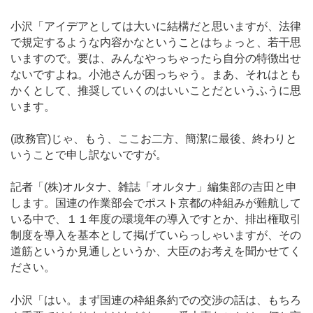
小沢「アイデアとしては大いに結構だと思いますが、法律
で規定するような内容かなということはちょっと、若干思
いますので。要は、みんなやっちゃったら自分の特徴出せ
ないですよね。小池さんが困っちゃう。まあ、それはとも
かくとして、推奨していくのはいいことだというふうに思
います。
(政務官)じゃ、もう、ここお二方、簡潔に最後、終わりと
いうことで申し訳ないですが。
記者「(株)オルタナ、雑誌「オルタナ」編集部の吉田と申
します。国連の作業部会でポスト京都の枠組みが難航して
いる中で、１１年度の環境年の導入ですとか、排出権取引
制度を導入を基本として掲げていらっしゃいますが、その
道筋というか見通しというか、大臣のお考えを聞かせてく
ださい。
小沢「はい。まず国連の枠組条約での交渉の話は、もちろ