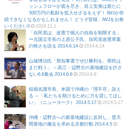
ッシュフローが底を尽き、岩上安身は新たに
300万円の私財を投入せざるをえず！ IWJが存
続できなくなるかもしれません！ どうぞ皆様、IWJをお救
いください!!
2024.11.1
「自民党は、改憲で個人の自由を制限する」
〜元国立市長の上原公子氏、自民党改憲草案
の怖さを語る 2014.6.14
2014.6.14
山城博治氏「県知事選でぜひ勝利を。県民は
まだ戦う」 ～高江・辺野古の基地建設を許さ
ない6.6集会 2014.6.6
2014.6.8
稲嶺名護市長、米国で沖縄の「理不尽」訴え
る ～「私たちを助けるために力を貸してほし
い」（ニューヨーク） 2014.5.17
2014.5.17
沖縄・辺野古への新基地建設に反対し、普天
間基地の撤去を求める京都行動 2014.4.5