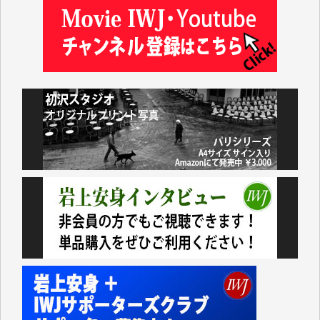
及川昭男 様
岩井祐子 様
藤田英之 様
藤岡比左志 様
井出 隆太 様
小池説夫 様
アオキカナメ 様
諸般の事情によりIWJ会費払えず今は非会員です。市
民側に立つ講演会にIWJのカメラマンをよく拝見して
おります。コンテンツが失われるのはあまりにもった
いない。少しでもお役立てください。（H.O.様）
今日、僅かですがカンパしました。（T.M.様）
今日、僅かですがカンパしました。IWJの危機を乗り
切るには到底及ばない額ですが病気の妻を抱えている
私にとっては精一杯のカンパです。
かねてよりIWJが発してきた膨大な取材記事や解説記