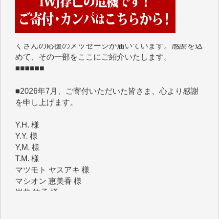
■■■■■■
IWJには、ご寄付・カンパをいただいた方々より、た
くさんの応援のメッセージが届いています。感謝を込
めて、その一部をここにご紹介いたします。
■■■■■■
■2026年7月、ご寄付いただいた皆さま、心より感謝
を申し上げます。
Y.H. 様
Y.Y. 様
Y,M. 様
T.M. 様
マツモト ヤスアキ 様
マシオン 恵美香 様
岩井 祐子 様
吉村 隆子 様
新城 靖 様
青木 要 様
T.Y. 様