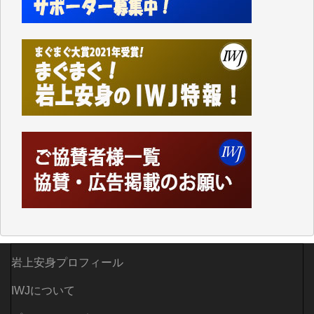
事、そして各界の方々とのインタビューは大袈裟では
なく、極めて重要な知的財産だと思っています。
Windows7の頃はIWJの動画もRealPlayerで録画でき
て、かなりの動画をDVDに焼きこんで保存していま
した。
しかし、それが出来なくなって以降はExcelなどを使
ってハイパーリンクを張り、重要と思われる記事にい
つでも簡単にアクセスできるようにして来ました。し
かし、それができるのもコンテンツがサーバーに保存
されているからこそのことであり、そのサーバーが使
えなくなってしまえば二度と視ることが出来なくなっ
てしまいます。
「何とかしなければ、何とかしてほしい。」と思いな
がらも前述した事情でどうにもならない自分の非力に
歯ぎしりするばかりです。（T.M.様）
いつもまともな報道、ありがとうございます。（新城
岩上安身プロフィール
靖 様）
IWJについて