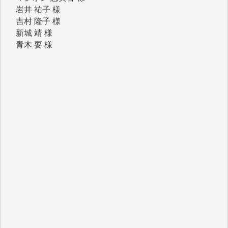
新城 靖 様
青木 要 様
T.Y. 様
K.O. 様
Y.S. 様
Y.N. 様
y.m. 様
R.N. 様
J.M. 様
T.N. 様
Y.T. 様
T.K. 様
ASAKO TAKAESU 様
マシオン恵美香 様
平野智生 様
山本賢二 様
吉住俊昭 様
徳山匡 様
金 盛起 様