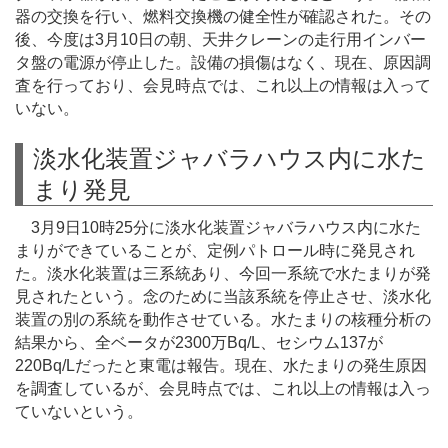
器の交換を行い、燃料交換機の健全性が確認された。その
後、今度は3月10日の朝、天井クレーンの走行用インバー
タ盤の電源が停止した。設備の損傷はなく、現在、原因調
査を行っており、会見時点では、これ以上の情報は入って
いない。
淡水化装置ジャバラハウス内に水た
まり発見
3月9日10時25分に淡水化装置ジャバラハウス内に水た
まりができていることが、定例パトロール時に発見され
た。淡水化装置は三系統あり、今回一系統で水たまりが発
見されたという。念のために当該系統を停止させ、淡水化
装置の別の系統を動作させている。水たまりの核種分析の
結果から、全ベータが2300万Bq/L、セシウム137が
220Bq/Lだったと東電は報告。現在、水たまりの発生原因
を調査しているが、会見時点では、これ以上の情報は入っ
ていないという。