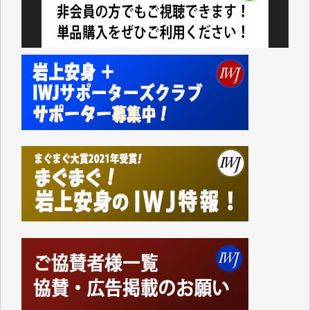
私にとっては精一杯のカンパです。
かねてよりIWJが発してきた膨大な取材記事や解説記
事、そして各界の方々とのインタビューは大袈裟では
なく、極めて重要な知的財産だと思っています。
Windows7の頃はIWJの動画もRealPlayerで録画でき
て、かなりの動画をDVDに焼きこんで保存していま
した。
しかし、それが出来なくなって以降はExcelなどを使
ってハイパーリンクを張り、重要と思われる記事にい
つでも簡単にアクセスできるようにして来ました。し
かし、それができるのもコンテンツがサーバーに保存
されているからこそのことであり、そのサーバーが使
えなくなってしまえば二度と視ることが出来なくなっ
てしまいます。
「何とかしなければ、何とかしてほしい。」と思いな
がらも前述した事情でどうにもならない自分の非力に
歯ぎしりするばかりです。（T.M.様）
いつもまともな報道、ありがとうございます。（新城