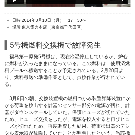
日時 2014年3月10日（月） 17：30〜
場所 東京電力本店（東京都千代田区）
5号機燃料交換機で故障発生
福島第一原発5号機は、現在冷温停止しているが、炉心
に燃料が入ったままになっている。この燃料は、使用済燃
料プールへ移送することが予定されている。2月28日よ
り、燃料移送の準備作業として、点検作業が行われてい
る。
3月9日の朝、交換装置機の燃料つかみ装置昇降装置にか
かる荷重を検出する計器のセンサー部分の電源が切れ、計
器がダウンスケールしていた。保護ヒューズが切れていた
ため、ヒューズ交換をしたが、電源を投入すると再びヒュ
ーズが切れたため、再度調査した結果、荷重検出器のデジ
タル表示器が故障していたことが判明したという。当該機