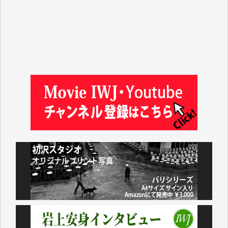
塩川 晃平 様
松本益美 様
井出 隆太 様
及川昭男 様
岩井祐子 様
藤田英之 様
藤岡比左志 様
井出 隆太 様
小池説夫 様
アオキカナメ 様
諸般の事情によりIWJ会費払えず今は非会員です。市
民側に立つ講演会にIWJのカメラマンをよく拝見して
おります。コンテンツが失われるのはあまりにもった
いない。少しでもお役立てください。（H.O.様）
今日、僅かですがカンパしました。（T.M.様）
今日、僅かですがカンパしました。IWJの危機を乗り
切るには到底及ばない額ですが病気の妻を抱えている