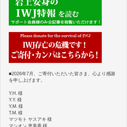
■■■■■■
IWJには、ご寄付・カンパをいただいた方々より、た
くさんの応援のメッセージが届いています。感謝を込
めて、その一部をここにご紹介いたします。
■■■■■■
■2026年7月、ご寄付いただいた皆さま、心より感謝
を申し上げます。
Y.H. 様
Y.Y. 様
Y,M. 様
T.M. 様
マツモト ヤスアキ 様
マシオン 恵美香 様
岩井 祐子 様
吉村 隆子 様