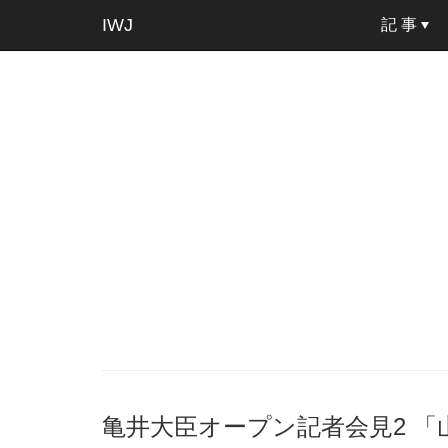
IWJ
記 事
亀井大臣オープン記者会見2 