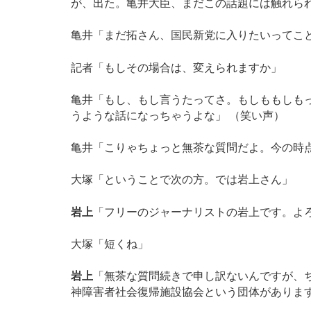
が、出た。亀井大臣、まだこの話題には触れら
亀井「まだ拓さん、国民新党に入りたいってこ
記者「もしその場合は、変えられますか」
亀井「もし、もし言うたってさ。もしももしも
うような話になっちゃうよな」 （笑い声）
亀井「こりゃちょっと無茶な質問だよ。今の時
大塚「ということで次の方。では岩上さん」
岩上
「フリーのジャーナリストの岩上です。よ
大塚「短くね」
岩上
「無茶な質問続きで申し訳ないんですが、
神障害者社会復帰施設協会という団体がありま