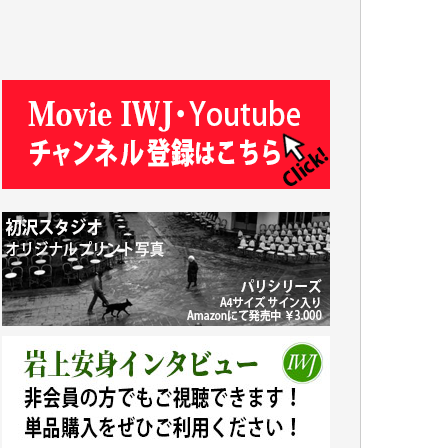
今日、僅かですがカンパしました。IWJの危
機を乗り切るには到底及ばない額ですが病気
の妻を抱えている私にとっては精一杯のカン
パです。
かねてよりIWJが発してきた膨大な取材記事
や解説記事、そして各界の方々とのインタビ
ューは大袈裟ではなく、極めて重要な知的財
産だと思っています。
Windows7の頃はIWJの動画もRealPlayerで録
画できて、かなりの動画をDVDに焼きこんで
保存していました。
しかし、それが出来なくなって以降はExcelな
どを使ってハイパーリンクを張り、重要と思
われる記事にいつでも簡単にアクセスできる
ようにして来ました。しかし、それができる
のもコンテンツがサーバーに保存されている
からこそのことであり、そのサーバーが使え
なくなってしまえば二度と視ることが出来な
くなってしまいます。