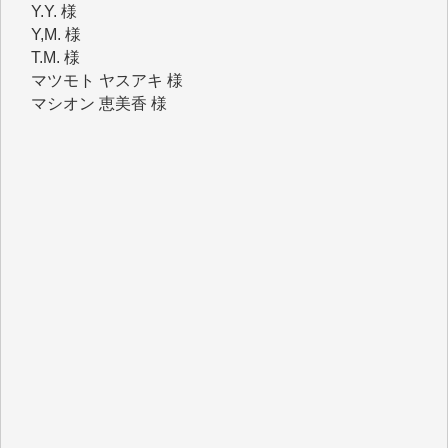
T.M. 様
マツモト ヤスアキ 様
マシオン 恵美香 様
岩井 祐子 様
吉村 隆子 様
新城 靖 様
青木 要 様
T.Y. 様
K.O. 様
Y.S. 様
Y.N. 様
y.m. 様
R.N. 様
J.M. 様
T.N. 様
Y.T. 様
T.K. 様
ASAKO TAKAESU 様
マシオン恵美香 様