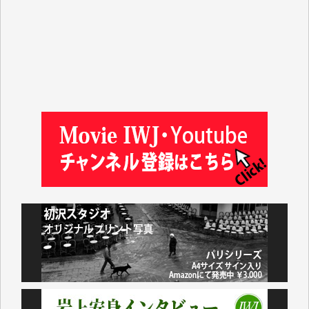
平野智生 様
山本賢二 様
吉住俊昭 様
徳山匡 様
金 盛起 様
塩川 晃平 様
松本益美 様
井出 隆太 様
及川昭男 様
岩井祐子 様
藤田英之 様
藤岡比左志 様
井出 隆太 様
小池説夫 様
アオキカナメ 様
諸般の事情によりIWJ会費払えず今は非会員です。市
民側に立つ講演会にIWJのカメラマンをよく拝見して
おります。コンテンツが失われるのはあまりにもった
いない。少しでもお役立てください。（H.O.様）