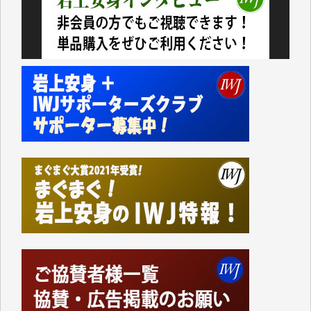
今日、僅かですがカンパしました。（T.M.様）
今日、僅かですがカンパしました。IWJの危機を乗り
切るには到底及ばない額ですが病気の妻を抱えている
私にとっては精一杯のカンパです。
かねてよりIWJが発してきた膨大な取材記事や解説記
事、そして各界の方々とのインタビューは大袈裟では
なく、極めて重要な知的財産だと思っています。
Windows7の頃はIWJの動画もRealPlayerで録画でき
て、かなりの動画をDVDに焼きこんで保存していま
した。
しかし、それが出来なくなって以降はExcelなどを使
ってハイパーリンクを張り、重要と思われる記事にい
つでも簡単にアクセスできるようにして来ました。し
かし、それができるのもコンテンツがサーバーに保存
されているからこそのことであり、そのサーバーが使
えなくなってしまえば二度と視ることが出来なくなっ
てしまいます。