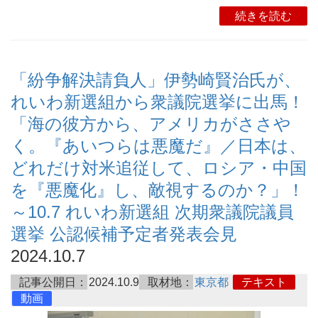
続きを読む
「紛争解決請負人」伊勢崎賢治氏が、
れいわ新選組から衆議院選挙に出馬！
「海の彼方から、アメリカがささや
く。『あいつらは悪魔だ』／日本は、
どれだけ対米追従して、ロシア・中国
を『悪魔化』し、敵視するのか？」！
～10.7 れいわ新選組 次期衆議院議員
選挙 公認候補予定者発表会見
2024.10.7
記事公開日：
2024.10.9
取材地：
東京都
テキスト
動画