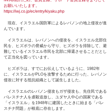
お願いいたします。
https://iwj.co.jp/ec/entry/kiyaku.php
現在、イスラエル国防軍によるレバノンの地上侵攻が進
んでいます。
イスラエルは、レバノンへの侵攻を、イスラエル北部住
民を、ヒズボラの脅威から守り、ヒズボラを排除して、避
難しているイスラエル市民を北部に帰還させることだとし
て正当化を図っています。
ヒズボラは、すでにお伝えしているように、1982年
に、イスラエルがPLOを攻撃するために行った、レバノン
侵攻に対する抵抗組織として誕生しました。
イスラエルのレバノン侵攻もガザ侵攻も、先住民である
パレスチナ人を虐殺追放し、ユダヤ人中心の国家である
「イスラエル」を1948年に建国したときに始まる「パレ
スチナ問題」が根底に存在します。