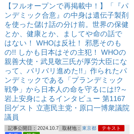
【フルオープンで再掲載中！】「『パ
ンデミック合意』の中身は遺伝子製剤
を使った儲け話の分け前。世界の保健
とか、健康とか、ましてや命の話で
はない！ WHOは反社！ 邪悪そのも
の!! しかも日本はその主犯！ WHOの
親善大使・武見敬三氏が厚労大臣にな
って、バリバリ進めた!!」作られたパ
ンデミックである「プランデミック
戦争」から日本人の命を守るには!?～
岩上安身によるインタビュー 第1167
回ゲスト 立憲民主党・原口一博衆議院
議員
記事公開日：
2024.10.7
取材地：
東京都
テキスト