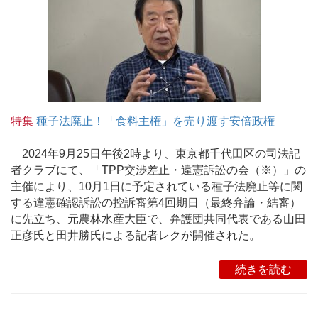
特集
種子法廃止！「食料主権」を売り渡す安倍政権
2024年9月25日午後2時より、東京都千代田区の司法記
者クラブにて、「TPP交渉差止・違憲訴訟の会（※）」の
主催により、10月1日に予定されている種子法廃止等に関
する違憲確認訴訟の控訴審第4回期日（最終弁論・結審）
に先立ち、元農林水産大臣で、弁護団共同代表である山田
正彦氏と田井勝氏による記者レクが開催された。
続きを読む