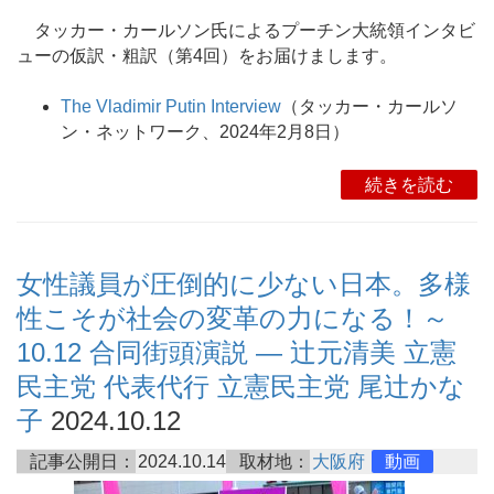
タッカー・カールソン氏によるプーチン大統領インタビ
ューの仮訳・粗訳（第4回）をお届けまします。
The Vladimir Putin Interview
（タッカー・カールソ
ン・ネットワーク、2024年2月8日）
続きを読む
女性議員が圧倒的に少ない日本。多様
性こそが社会の変革の力になる！～
10.12 合同街頭演説 ― 辻元清美 立憲
民主党 代表代行 立憲民主党 尾辻かな
子
2024.10.12
記事公開日：
2024.10.14
取材地：
大阪府
動画