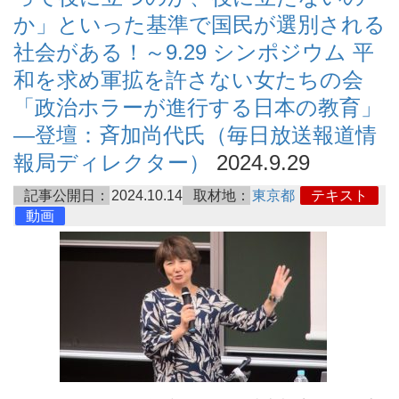
か」といった基準で国民が選別される
社会がある！～9.29 シンポジウム 平
和を求め軍拡を許さない女たちの会
「政治ホラーが進行する日本の教育」
―登壇：斉加尚代氏（毎日放送報道情
報局ディレクター）
2024.9.29
記事公開日：
2024.10.14
取材地：
東京都
テキスト
動画