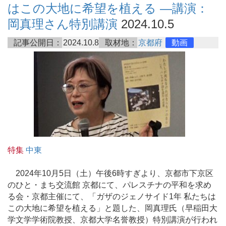
はこの大地に希望を植える ―講演：
岡真理さん特別講演
2024.10.5
記事公開日：
2024.10.8
取材地：
京都府
動画
特集
中東
2024年10月5日（土）午後6時すぎより、京都市下京区
のひと・まち交流館 京都にて、パレスチナの平和を求め
る会・京都主催にて、「ガザのジェノサイド1年 私たちは
この大地に希望を植える」と題した、岡真理氏（早稲田大
学文学学術院教授、京都大学名誉教授）特別講演が行われ