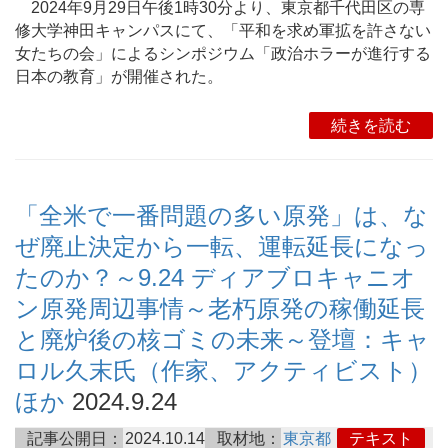
2024年9月29日午後1時30分より、東京都千代田区の専
修大学神田キャンパスにて、「平和を求め軍拡を許さない
女たちの会」によるシンポジウム「政治ホラーが進行する
日本の教育」が開催された。
続きを読む
「全米で一番問題の多い原発」は、な
ぜ廃止決定から一転、運転延長になっ
たのか？～9.24 ディアブロキャニオ
ン原発周辺事情～老朽原発の稼働延長
と廃炉後の核ゴミの未来～登壇：キャ
ロル久末氏（作家、アクティビスト）
ほか
2024.9.24
記事公開日：
2024.10.14
取材地：
東京都
テキスト