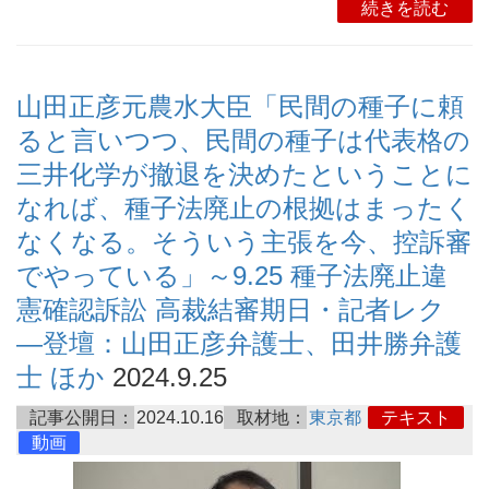
続きを読む
山田正彦元農水大臣「民間の種子に頼
ると言いつつ、民間の種子は代表格の
三井化学が撤退を決めたということに
なれば、種子法廃止の根拠はまったく
なくなる。そういう主張を今、控訴審
でやっている」～9.25 種子法廃止違
憲確認訴訟 高裁結審期日・記者レク
―登壇：山田正彦弁護士、田井勝弁護
士 ほか
2024.9.25
記事公開日：
2024.10.16
取材地：
東京都
テキスト
動画