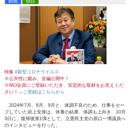
動画
独自
特集
#新型コロナウイルス
※公共性に鑑み、全編公開中！
※IWJ会員にご登録いただき、安定的な取材をお支えくだ
さい！→
ご登録はこちらから
2024年7月、8月、9月と、体調不良のため、仕事をセー
ブしていた岩上安身は、休養の結果、体調も上向き、10月
3日に、復帰後第1弾として、立憲民主党の原口一博議員へ
のインタビューを行った。