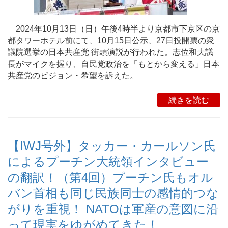
2024年10月13日（日）午後4時半より京都市下京区の京
都タワーホテル前にて、10月15日公示、27日投開票の衆
議院選挙の日本共産党 街頭演説が行われた。志位和夫議
長がマイクを握り、自民党政治を「もとから変える」日本
共産党のビジョン・希望を訴えた。
続きを読む
【IWJ号外】タッカー・カールソン氏
によるプーチン大統領インタビュー
の翻訳！（第4回）プーチン氏もオル
バン首相も同じ民族同士の感情的つな
がりを重視！ NATOは軍産の意図に沿
って現実をゆがめてきた！