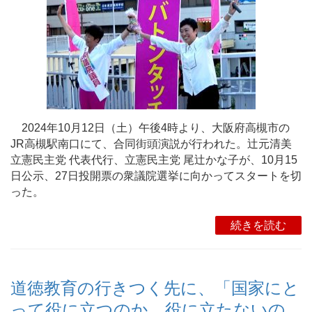
2024年10月12日（土）午後4時より、大阪府高槻市の
JR高槻駅南口にて、合同街頭演説が行われた。辻元清美
立憲民主党 代表代行、立憲民主党 尾辻かな子が、10月15
日公示、27日投開票の衆議院選挙に向かってスタートを切
った。
続きを読む
道徳教育の行きつく先に、「国家にと
って役に立つのか、役に立たないの