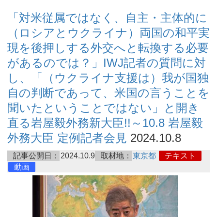
「対米従属ではなく、自主・主体的に
（ロシアとウクライナ）両国の和平実
現を後押しする外交へと転換する必要
があるのでは？」IWJ記者の質問に対
し、「（ウクライナ支援は）我が国独
自の判断であって、米国の言うことを
聞いたということではない」と開き
直る岩屋毅外務新大臣!!～10.8 岩屋毅
外務大臣 定例記者会見
2024.10.8
記事公開日：
2024.10.9
取材地：
東京都
テキスト
動画