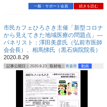
一般・サポート会員
続きを読む
市民カフェひろさき主催「新型コロナ
から見えてきた地域医療の問題点」―
パネリスト：澤田美彦氏（弘前市医師
会会長）、相馬悌氏（黒石病院院長）
2020.8.29
記事公開日：
2020.9.23
取材地：
青森県
動画