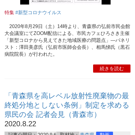
特集
#新型コロナウイルス
2020年8月29日（土）14時より、青森県の弘前市民会館
大会議室にてZOOM配信による、市民カフェひろさき主催
「新型コロナから見えてきた地域医療の問題点」―パネリ
スト：澤田美彦氏（弘前市医師会会長）、相馬悌氏（黒石
病院院長）が行われた。
続きを読む
「青森県を高レベル放射性廃棄物の最
終処分地としない条例」制定を求める
県民の会 記者会見（青森市）
2020.8.22
記事公開日：
2020.9.6
取材地：
青森県
動画