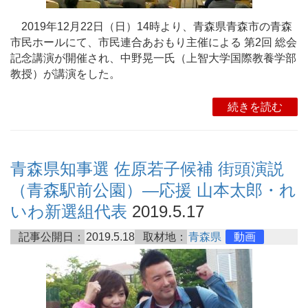
2019年12月22日（日）14時より、青森県青森市の青森
市民ホールにて、市民連合あおもり主催による 第2回 総会
記念講演が開催され、中野晃一氏（上智大学国際教養学部
教授）が講演をした。
続きを読む
青森県知事選 佐原若子候補 街頭演説
（青森駅前公園）―応援 山本太郎・れ
いわ新選組代表
2019.5.17
記事公開日：
2019.5.18
取材地：
青森県
動画