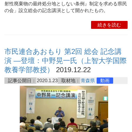
射性廃棄物の最終処分地としない条例』制定を求める県民
の会」設立総会の記念講演として開かれたもの。
続きを読む
市民連合あおもり 第2回 総会 記念講
演 ―登壇：中野晃一氏（上智大学国際
教養学部教授）
2019.12.22
記事公開日：
2020.1.23
取材地：
青森県
動画