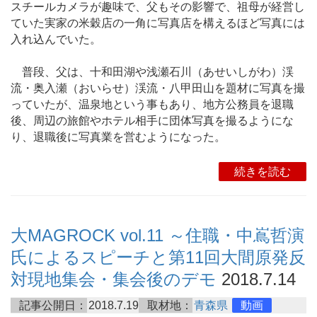
スチールカメラが趣味で、父もその影響で、祖母が経営し
ていた実家の米穀店の一角に写真店を構えるほど写真には
入れ込んでいた。
普段、父は、十和田湖や浅瀬石川（あせいしがわ）渓
流・奥入瀬（おいらせ）渓流・八甲田山を題材に写真を撮
っていたが、温泉地という事もあり、地方公務員を退職
後、周辺の旅館やホテル相手に団体写真を撮るようにな
り、退職後に写真業を営むようになった。
続きを読む
大MAGROCK vol.11 ～住職・中嶌哲演
氏によるスピーチと第11回大間原発反
対現地集会・集会後のデモ
2018.7.14
記事公開日：
2018.7.19
取材地：
青森県
動画