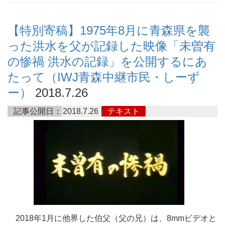
【特別寄稿】1975年8月に青森県を襲
った洪水を父が記録した映像「未曽有
の惨禍 洪水の記録」を公開するにあ
たって（IWJ青森中継市民・しーず
ー）
2018.7.26
記事公開日：
2018.7.26
テキスト
2018年1月に他界した伯父（父の兄）は、8mmビデオと