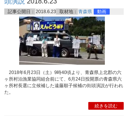
頭演説
2018.6.23
記事公開日：
2018.6.23
取材地：
青森県
動画
2018年6月23日（土）9時40頃より、青森県上北郡の六
ヶ所村泊漁業協同組合前にて、6月24日投開票の青森県六
ヶ所村長選に立候補した遠藤順子候補の街頭演説が行われ
た。
続きを読む