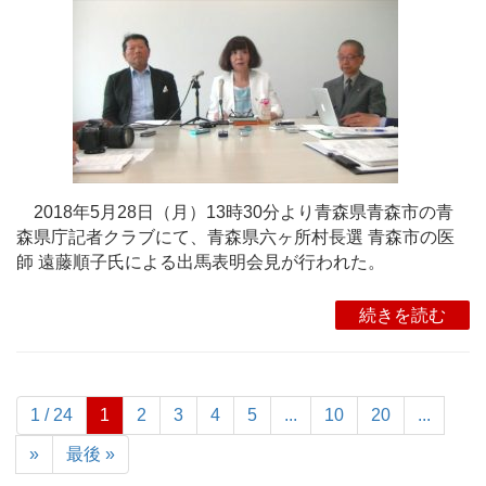
2018年5月28日（月）13時30分より青森県青森市の青
森県庁記者クラブにて、青森県六ヶ所村長選 青森市の医
師 遠藤順子氏による出馬表明会見が行われた。
続きを読む
1 / 24
1
2
3
4
5
...
10
20
...
»
最後 »