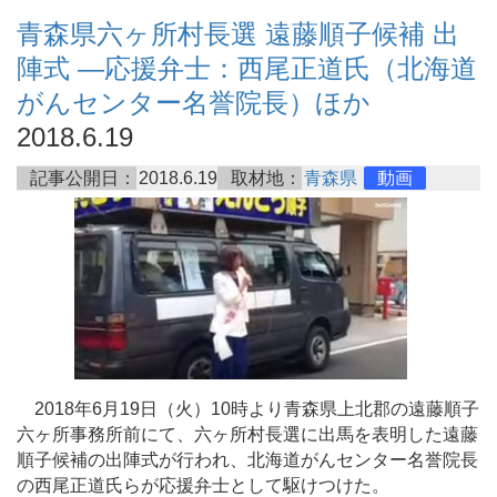
青森県六ヶ所村長選 遠藤順子候補 出
陣式 ―応援弁士：西尾正道氏（北海道
がんセンター名誉院長）ほか
2018.6.19
記事公開日：
2018.6.19
取材地：
青森県
動画
2018年6月19日（火）10時より青森県上北郡の遠藤順子
六ヶ所事務所前にて、六ヶ所村長選に出馬を表明した遠藤
順子候補の出陣式が行われ、北海道がんセンター名誉院長
の西尾正道氏らが応援弁士として駆けつけた。