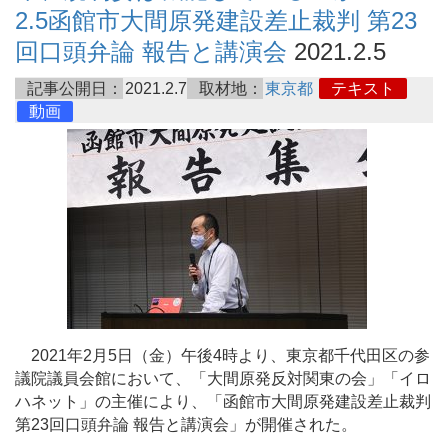
2.5函館市大間原発建設差止裁判 第23
回口頭弁論 報告と講演会
2021.2.5
記事公開日：
2021.2.7
取材地：
東京都
テキスト
動画
2021年2月5日（金）午後4時より、東京都千代田区の参
議院議員会館において、「大間原発反対関東の会」「イロ
ハネット」の主催により、「函館市大間原発建設差止裁判
第23回口頭弁論 報告と講演会」が開催された。