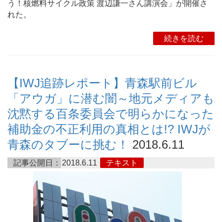
う！核燃料サイクル政策 渡辺謙一さん講演会」が開催さ
れた。
続きを読む
【IWJ追跡レポート】青森駅前ビル
「アウガ」に潜む闇～地元メディアも
沈黙する百条委員会で明らかになった
補助金の不正利用の真相とは!? IWJが
青森のタブーに挑む！
2018.6.11
記事公開日：
2018.6.11
テキスト