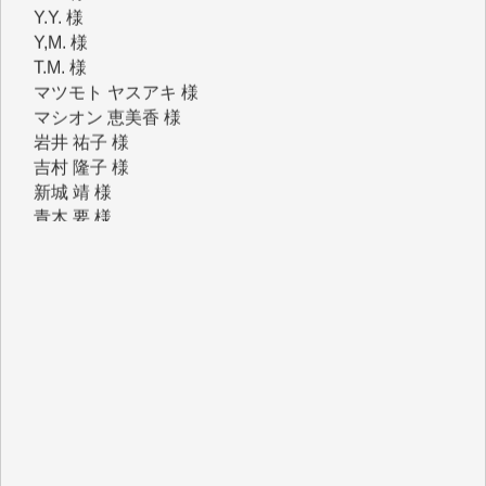
マツモト ヤスアキ 様
マシオン 恵美香 様
岩井 祐子 様
吉村 隆子 様
新城 靖 様
青木 要 様
T.Y. 様
K.O. 様
Y.S. 様
Y.N. 様
y.m. 様
R.N. 様
J.M. 様
T.N. 様
Y.T. 様
T.K. 様
ASAKO TAKAESU 様
マシオン恵美香 様
平野智生 様
山本賢二 様