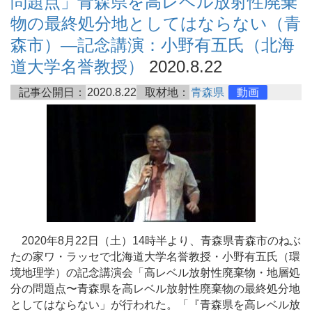
問題点」青森県を高レベル放射性廃棄
物の最終処分地としてはならない（青
森市）―記念講演：小野有五氏（北海
道大学名誉教授）
2020.8.22
記事公開日：
2020.8.22
取材地：
青森県
動画
2020年8月22日（土）14時半より、青森県青森市のねぶ
たの家ワ・ラッセで北海道大学名誉教授・小野有五氏（環
境地理学）の記念講演会「高レベル放射性廃棄物・地層処
分の問題点〜青森県を高レベル放射性廃棄物の最終処分地
としてはならない」が行われた。「『青森県を高レベル放