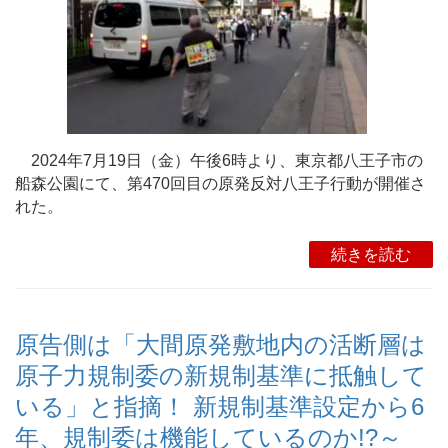
2024年7月19日（金）午後6時より、東京都八王子市の
船森公園にて、第470回目の原発反対八王子行動が開催さ
れた。
続きを読む
原告側は「大間原発敷地内の活断層は
原子力規制委の新規制基準に抵触して
いる」と指摘！ 新規制基準設定から6
年、規制委は機能しているのか!?～