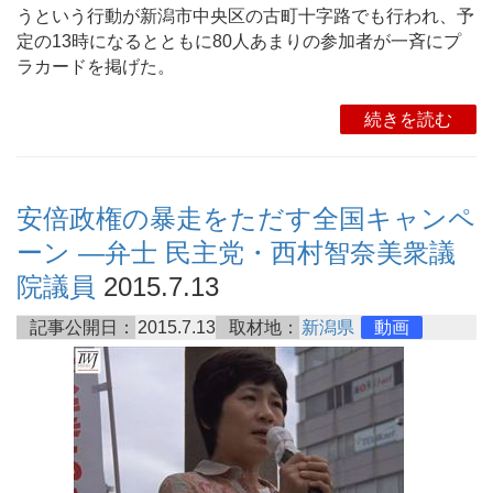
うという行動が新潟市中央区の古町十字路でも行われ、予
定の13時になるとともに80人あまりの参加者が一斉にプ
ラカードを掲げた。
続きを読む
安倍政権の暴走をただす全国キャンペ
ーン ―弁士 民主党・西村智奈美衆議
院議員
2015.7.13
記事公開日：
2015.7.13
取材地：
新潟県
動画