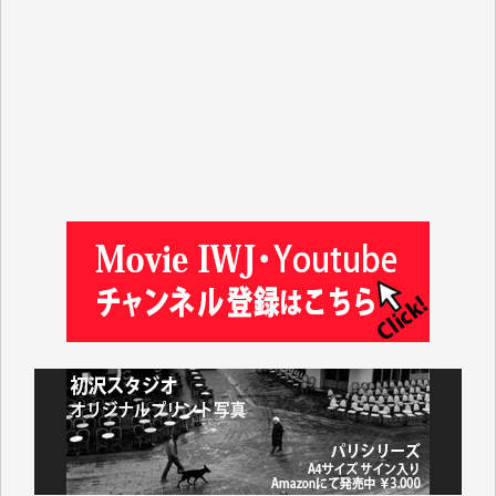
山本賢二 様
吉住俊昭 様
徳山匡 様
金 盛起 様
塩川 晃平 様
松本益美 様
井出 隆太 様
及川昭男 様
岩井祐子 様
藤田英之 様
藤岡比左志 様
井出 隆太 様
小池説夫 様
アオキカナメ 様
諸般の事情によりIWJ会費払えず今は非会員です。市
民側に立つ講演会にIWJのカメラマンをよく拝見して
おります。コンテンツが失われるのはあまりにもった
いない。少しでもお役立てください。（H.O.様）