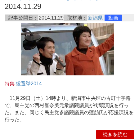
2014.11.29
記事公開日：
2014.11.29
取材地：
新潟県
動画
特集
総選挙2014
11月29日（土）14時より、新潟市中央区の古町十字路
で、民主党の西村智奈美元衆議院議員が街頭演説を行っ
た。また、同じく民主党参議院議員の蓮舫氏が応援演説を
行った。
続きを読む