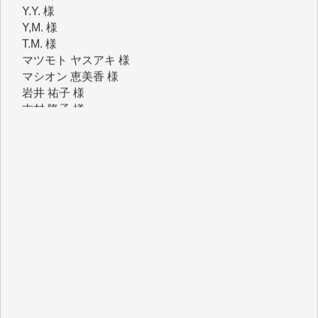
T.M. 様
マツモト ヤスアキ 様
マシオン 恵美香 様
岩井 祐子 様
吉村 隆子 様
新城 靖 様
青木 要 様
T.Y. 様
K.O. 様
Y.S. 様
Y.N. 様
y.m. 様
R.N. 様
J.M. 様
T.N. 様
Y.T. 様
T.K. 様
ASAKO TAKAESU 様
マシオン恵美香 様
平野智生 様