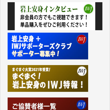
今日、僅かですがカンパしました。（T.M.様）
今日、僅かですがカンパしました。IWJの危機を乗り
切るには到底及ばない額ですが病気の妻を抱えている
私にとっては精一杯のカンパです。
かねてよりIWJが発してきた膨大な取材記事や解説記
事、そして各界の方々とのインタビューは大袈裟では
なく、極めて重要な知的財産だと思っています。
Windows7の頃はIWJの動画もRealPlayerで録画でき
て、かなりの動画をDVDに焼きこんで保存していま
した。
しかし、それが出来なくなって以降はExcelなどを使
ってハイパーリンクを張り、重要と思われる記事にい
つでも簡単にアクセスできるようにして来ました。し
かし、それができるのもコンテンツがサーバーに保存
されているからこそのことであり、そのサーバーが使
えなくなってしまえば二度と視ることが出来なくなっ
てしまいます。
「何とかしなければ、何とかしてほしい。」と思いな