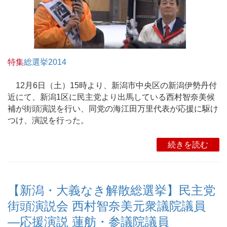
特集
総選挙2014
12月6日（土）15時より、新潟市中央区の新潟伊勢丹付
近にて、新潟1区に民主党より出馬している西村智奈美候
補が街頭演説を行い、同党の海江田万里代表が応援に駆け
つけ、演説を行った。
続きを読む
【新潟・大義なき解散総選挙】民主党
街頭演説会 西村智奈美元衆議院議員
―応援演説 蓮舫・参議院議員