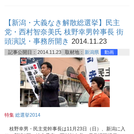
【新潟・大義なき解散総選挙】民主
党・西村智奈美氏 枝野幸男幹事長 街
頭演説・事務所開き
2014.11.23
記事公開日：
2014.11.23
取材地：
新潟県
動画
特集
総選挙2014
枝野幸男・民主党幹事長は11月23日（日）、新潟に入