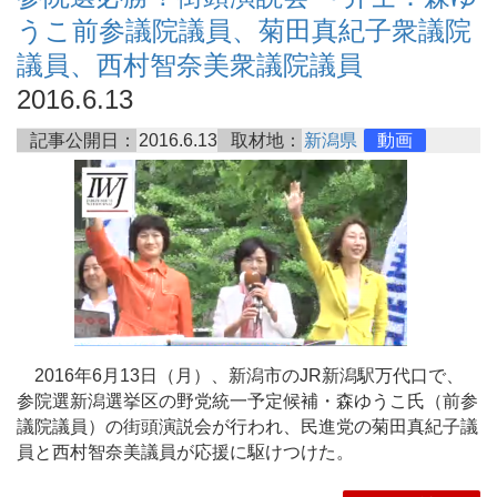
うこ前参議院議員、菊田真紀子衆議院
議員、西村智奈美衆議院議員
2016.6.13
記事公開日：
2016.6.13
取材地：
新潟県
動画
2016年6月13日（月）、新潟市のJR新潟駅万代口で、
参院選新潟選挙区の野党統一予定候補・森ゆうこ氏（前参
議院議員）の街頭演説会が行われ、民進党の菊田真紀子議
員と西村智奈美議員が応援に駆けつけた。