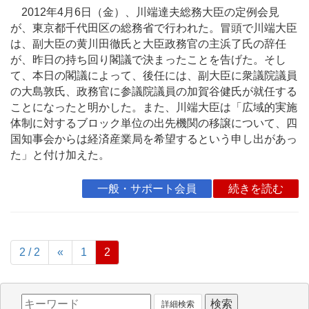
2012年4月6日（金）、川端達夫総務大臣の定例会見
が、東京都千代田区の総務省で行われた。冒頭で川端大臣
は、副大臣の黄川田徹氏と大臣政務官の主浜了氏の辞任
が、昨日の持ち回り閣議で決まったことを告げた。そし
て、本日の閣議によって、後任には、副大臣に衆議院議員
の大島敦氏、政務官に参議院議員の加賀谷健氏が就任する
ことになったと明かした。また、川端大臣は「広域的実施
体制に対するブロック単位の出先機関の移譲について、四
国知事会からは経済産業局を希望するという申し出があっ
た」と付け加えた。
一般・サポート会員
続きを読む
2 / 2
«
1
2
詳細検索