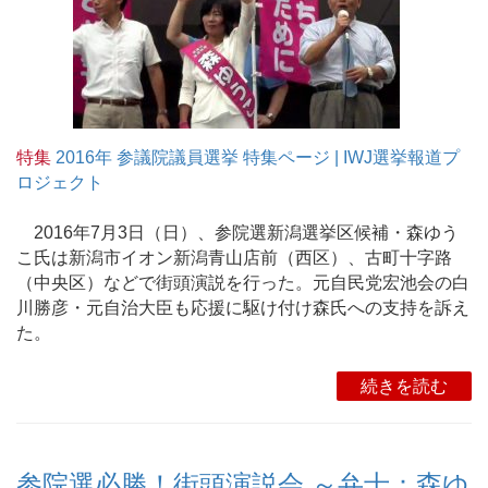
特集
2016年 参議院議員選挙 特集ページ | IWJ選挙報道プ
ロジェクト
2016年7月3日（日）、参院選新潟選挙区候補・森ゆう
こ氏は新潟市イオン新潟青山店前（西区）、古町十字路
（中央区）などで街頭演説を行った。元自民党宏池会の白
川勝彦・元自治大臣も応援に駆け付け森氏への支持を訴え
た。
続きを読む
参院選必勝！街頭演説会 ～弁士：森ゆ