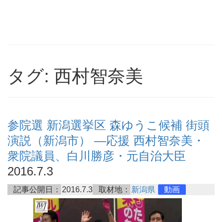
タグ: 西村智奈美
参院選 新潟選挙区 森ゆうこ候補 街頭
演説（新潟市） ―応援 西村智奈美・
衆院議員、白川勝彦・元自治大臣
2016.7.3
記事公開日：
2016.7.3
取材地：
新潟県
動画