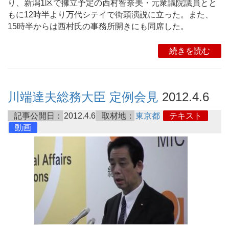
り、新潟1区で擁立予定の西村智奈美・元衆議院議員とと
もに12時半より万代シテイで街頭演説に立った。また、
15時半からは西村氏の事務所開きにも同席した。
続きを読む
川端達夫総務大臣 定例会見
2012.4.6
記事公開日：
2012.4.6
取材地：
東京都
テキスト
動画