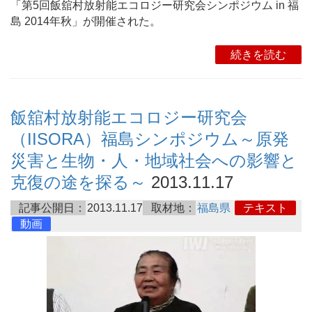
「第5回飯舘村放射能エコロジー研究会シンポジウム in 福
島 2014年秋」が開催された。
続きを読む
飯舘村放射能エコロジー研究会
（IISORA）福島シンポジウム～原発
災害と生物・人・地域社会への影響と
克復の途を探る～
2013.11.17
記事公開日：
2013.11.17
取材地：
福島県
テキスト
動画