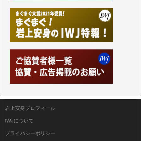
Windows7の頃はIWJの動画もRealPlayerで録画でき
て、かなりの動画をDVDに焼きこんで保存していま
した。
しかし、それが出来なくなって以降はExcelなどを使
ってハイパーリンクを張り、重要と思われる記事にい
つでも簡単にアクセスできるようにして来ました。し
かし、それができるのもコンテンツがサーバーに保存
されているからこそのことであり、そのサーバーが使
えなくなってしまえば二度と視ることが出来なくなっ
てしまいます。
「何とかしなければ、何とかしてほしい。」と思いな
がらも前述した事情でどうにもならない自分の非力に
歯ぎしりするばかりです。（T.M.様）
いつもまともな報道、ありがとうございます。（新城
岩上安身プロフィール
靖 様）
IWJについて
プライバシーポリシー