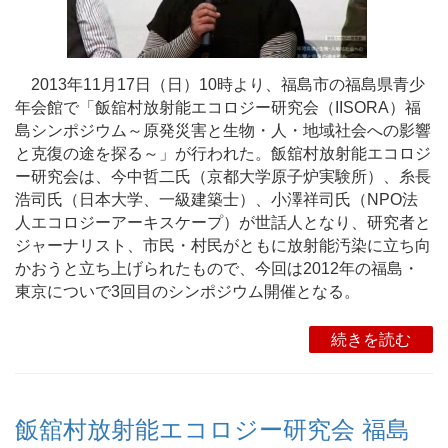
2013年11月17日（日）10時より、福島市の福島県青少
年会館で「飯舘村放射能エコロジー研究会（IISORA）福
島シンポジウム～原発災害と生物・人・地域社会への影響
と克復の途を探る～」が行われた。飯舘村放射能エコロジ
ー研究会は、今中哲二氏（京都大学原子炉実験所）、糸長
浩司氏（日本大学、一級建築士）、小澤祥司氏（NPO法
人エコロジーアーキスケープ）が世話人となり、研究者と
ジャーナリスト、市民・村民がともに放射能汚染に立ち向
かおうと立ち上げられたもので、今回は2012年の福島・
東京についで3回目のシンポジウム開催となる。
続きを読む
飯舘村放射能エコロジー研究会 福島