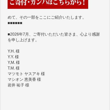
くさんの応援のメッセージが届いています。感謝を込
めて、その一部をここにご紹介いたします。
■■■■■■
■2026年7月、ご寄付いただいた皆さま、心より感謝
を申し上げます。
Y.H. 様
Y.Y. 様
Y,M. 様
T.M. 様
マツモト ヤスアキ 様
マシオン 恵美香 様
岩井 祐子 様
吉村 隆子 様
新城 靖 様
青木 要 様
T.Y. 様
K.O. 様
Y.S. 様