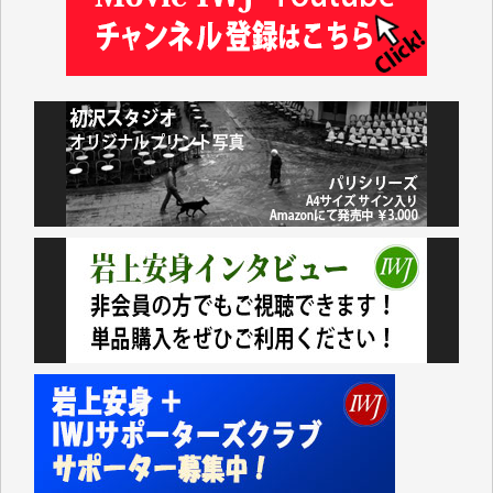
藤田英之 様
藤岡比左志 様
井出 隆太 様
小池説夫 様
アオキカナメ 様
諸般の事情によりIWJ会費払えず今は非会員です。市
民側に立つ講演会にIWJのカメラマンをよく拝見して
おります。コンテンツが失われるのはあまりにもった
いない。少しでもお役立てください。（H.O.様）
今日、僅かですがカンパしました。（T.M.様）
今日、僅かですがカンパしました。IWJの危機を乗り
切るには到底及ばない額ですが病気の妻を抱えている
私にとっては精一杯のカンパです。
かねてよりIWJが発してきた膨大な取材記事や解説記
事、そして各界の方々とのインタビューは大袈裟では
なく、極めて重要な知的財産だと思っています。