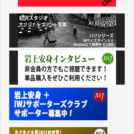
藤田英之 様
藤岡比左志 様
井出 隆太 様
小池説夫 様
アオキカナメ 様
諸般の事情によりIWJ会費払えず今は非会員です。市
民側に立つ講演会にIWJのカメラマンをよく拝見して
おります。コンテンツが失われるのはあまりにもった
いない。少しでもお役立てください。（H.O.様）
今日、僅かですがカンパしました。（T.M.様）
今日、僅かですがカンパしました。IWJの危機を乗り
切るには到底及ばない額ですが病気の妻を抱えている
私にとっては精一杯のカンパです。
かねてよりIWJが発してきた膨大な取材記事や解説記
事、そして各界の方々とのインタビューは大袈裟では
なく、極めて重要な知的財産だと思っています。