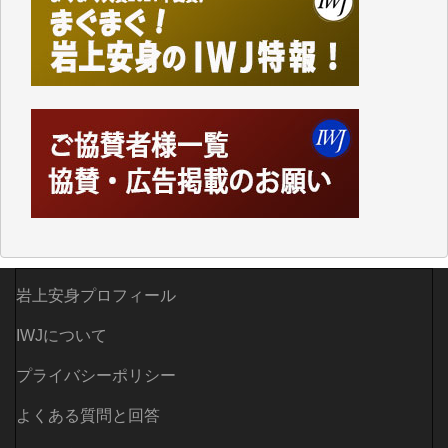
Windows7の頃はIWJの動画もRealPlayerで録画でき
て、かなりの動画をDVDに焼きこんで保存していま
した。
しかし、それが出来なくなって以降はExcelなどを使
ってハイパーリンクを張り、重要と思われる記事にい
つでも簡単にアクセスできるようにして来ました。し
かし、それができるのもコンテンツがサーバーに保存
されているからこそのことであり、そのサーバーが使
えなくなってしまえば二度と視ることが出来なくなっ
てしまいます。
「何とかしなければ、何とかしてほしい。」と思いな
がらも前述した事情でどうにもならない自分の非力に
歯ぎしりするばかりです。（T.M.様）
岩上安身プロフィール
いつもまともな報道、ありがとうございます。（新城
IWJについて
靖 様）
プライバシーポリシー
よくある質問と回答