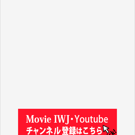
Y.S. 様
Y.N. 様
y.m. 様
R.N. 様
J.M. 様
T.N. 様
Y.T. 様
T.K. 様
ASAKO TAKAESU 様
マシオン恵美香 様
平野智生 様
山本賢二 様
吉住俊昭 様
徳山匡 様
金 盛起 様
塩川 晃平 様
松本益美 様
井出 隆太 様
及川昭男 様
岩井祐子 様