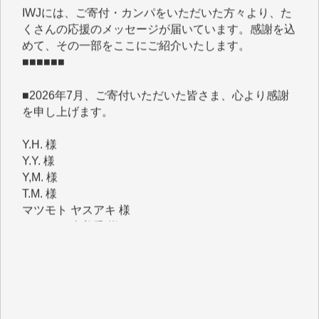
くさんの応援のメッセージが届いています。感謝を込
めて、その一部をここにご紹介いたします。
■■■■■■
■2026年7月、ご寄付いただいた皆さま、心より感謝
を申し上げます。
Y.H. 様
Y.Y. 様
Y,M. 様
T.M. 様
マツモト ヤスアキ 様
マシオン 恵美香 様
岩井 祐子 様
吉村 隆子 様
新城 靖 様
青木 要 様
T.Y. 様
K.O. 様