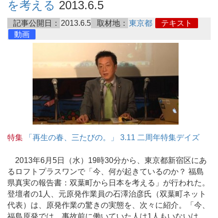
を考える
2013.6.5
記事公開日：
2013.6.5
取材地：
東京都
テキスト
動画
特集
「再生の春、三たびの。」 3.11 二周年特集デイズ
2013年6月5日（水）19時30分から、東京都新宿区にあ
るロフトプラスワンで「今、何が起きているのか？ 福島
県真実の報告書：双葉町から日本を考える」が行われた。
登壇者の1人、元原発作業員の石澤治彦氏（双葉町ネット
代表）は、原発作業の驚きの実態を、次々に紹介。「今、
福島原発では、事故前に働いていた人は1人もいないは