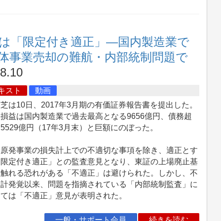
意見は「限定付き適正」―国内製造業で
導体事業売却の難航・内部統制問題で
8.10
キスト
動画
は10日、2017年3月期の有価証券報告書を提出した。
損益は国内製造業で過去最高となる9656億円、債務超
5529億円（17年3月末）と巨額にのぼった。
原発事業の損失計上での不適切な事項を除き、適正とす
「限定付き適正」との監査意見となり、東証の上場廃止基
に触れる恐れがある「不適正」は避けられた。しかし、不
会計発覚以来、問題を指摘されている「内部統制監査」に
しては「不適正」意見が表明された。
一般・サポート会員
続きを読む