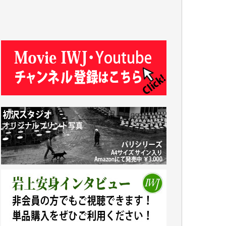
T.N. 様
Y.T. 様
T.K. 様
ASAKO TAKAESU 様
マシオン恵美香 様
平野智生 様
山本賢二 様
吉住俊昭 様
徳山匡 様
金 盛起 様
塩川 晃平 様
松本益美 様
井出 隆太 様
及川昭男 様
岩井祐子 様
藤田英之 様
藤岡比左志 様
井出 隆太 様
小池説夫 様
アオキカナメ 様