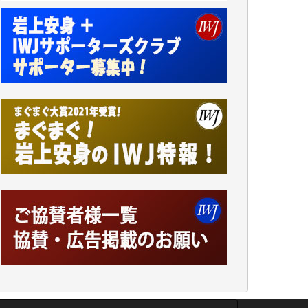
諸般の事情によりIWJ会費払えず今は非会員
です。市民側に立つ講演会にIWJのカメラマ
ンをよく拝見しております。コンテンツが失
われるのはあまりにもったいない。少しでも
お役立てください。（H.O.様）
今日、僅かですがカンパしました。（T.M.
様）
今日、僅かですがカンパしました。IWJの危
機を乗り切るには到底及ばない額ですが病気
の妻を抱えている私にとっては精一杯のカン
パです。
かねてよりIWJが発してきた膨大な取材記事
や解説記事、そして各界の方々とのインタビ
ューは大袈裟ではなく、極めて重要な知的財
産だと思っています。
Windows7の頃はIWJの動画もRealPlayerで録