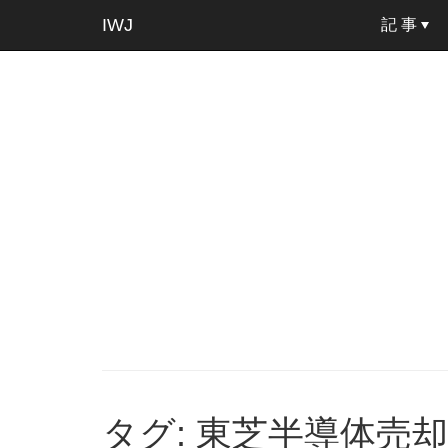
IWJ
記 事
タグ: 東芝半導体売却