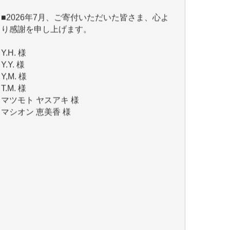
り感謝を申し上げます。
Y.H. 様
Y.Y. 様
Y,M. 様
T.M. 様
マツモト ヤスアキ 様
マシオン 恵美香 様
岩井 祐子 様
吉村 隆子 様
新城 靖 様
青木 要 様
T.Y. 様
K.O. 様
Y.S. 様
Y.N. 様
y.m. 様
R.N. 様
J.M. 様