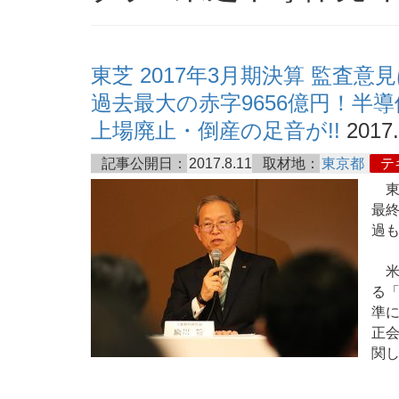
東芝 2017年3月期決算 監査
過去最大の赤字9656億円！半
上場廃止・倒産の足音が!!
2017.
記事公開日：
2017.8.11
取材地：
東京都
テ
東芝
最終
過も
米
る
準
正
関