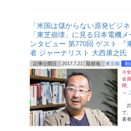
「米国は儲からない原発ビジネ
「東芝崩壊」に見る日本電機メ
ンタビュー 第770回 ゲスト
者 ジャーナリスト 大西康之氏
記事公開日：
2017.7.21
取材地：
東京都
動
※
会
間
→
20
て
著