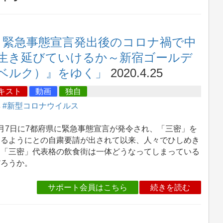
回！緊急事態宣言発出後のコロナ禍で中
生き延びていけるか～新宿ゴールデ
（ベルク）』をゆく」
2020.4.25
キスト
動画
独自
集
#新型コロナウイルス
月7日に7都府県に緊急事態宣言が発令され、「三密」を
けるようにとの自粛要請が出されて以来、人々でひしめき
う「三密」代表格の飲食街は一体どうなってしまっている
だろうか。
サポート会員はこちら
続きを読む