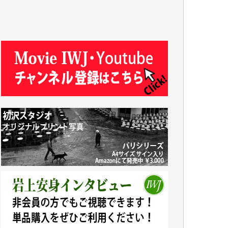
y.m. 様
R.N. 様
J.M. 様
T.N. 様
Y.T. 様
T.K. 様
ASAKO TAKAESU 様
マシオン恵美香 様
平野智生 様
山本賢二 様
吉住俊昭 様
徳山匡 様
金 盛起 様
塩川 晃平 様
松本益美 様
井出 隆太 様
及川昭男 様
岩井祐子 様
藤田英之 様
藤岡比左志 様