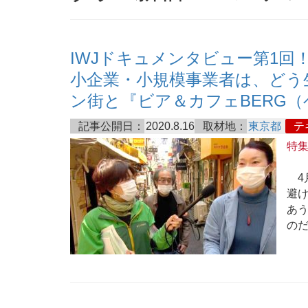
IWJドキュメンタビュー第1
小企業・小規模事業者は、どう
ン街と『ビア＆カフェBERG
記事公開日：
2020.8.16
取材地：
東京都
テ
特
4
避
あ
の