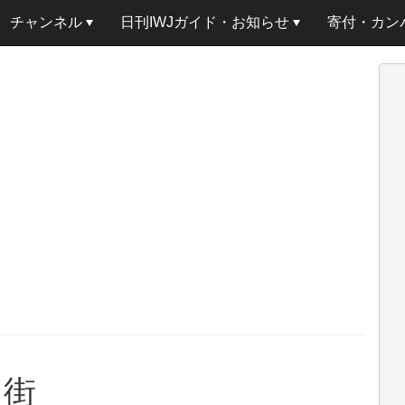
チャンネル
日刊IWJガイド・お知らせ
寄付・カン
ン街