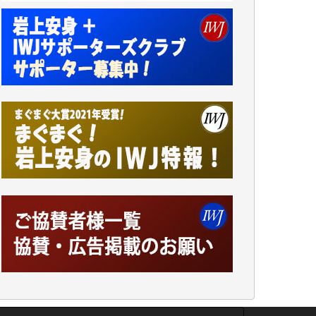
井出 隆太 様
小池説夫 様
アオキカナメ 様
諸般の事情によりIWJ会費払えず今は非会員
です。市民側に立つ講演会にIWJのカメラマ
ンをよく拝見しております。コンテンツが失
われるのはあまりにもったいない。少しでも
お役立てください。（H.O.様）
今日、僅かですがカンパしました。（T.M.
様）
今日、僅かですがカンパしました。IWJの危
機を乗り切るには到底及ばない額ですが病気
の妻を抱えている私にとっては精一杯のカン
パです。
かねてよりIWJが発してきた膨大な取材記事
や解説記事、そして各界の方々とのインタビ