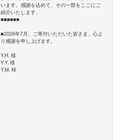
■■■■■■
■2026年7月、ご寄付いただいた皆さま、心よ
り感謝を申し上げます。
Y.H. 様
Y.Y. 様
Y,M. 様
T.M. 様
マツモト ヤスアキ 様
マシオン 恵美香 様
岩井 祐子 様
吉村 隆子 様
新城 靖 様
青木 要 様
T.Y. 様
K.O. 様
Y.S. 様
Y.N. 様