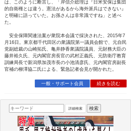
は、このように断言し、「岸信介総理は『日米安保は集団
的自衛権とは違う。憲法があるから海外派兵はできない』
と明確に語っていた。お孫さんは非常識ですね」と述べ
た。
安全保障関連法案が衆院本会議で採決された、2015年7
月16日。東京都千代田区の衆議院第一議員会館で、元自民
党副総裁の山崎拓氏、亀井静香衆議院議員、元財務大臣の
藤井裕久氏、元内閣官房長官の武村正義氏、元防衛庁教育
訓練局長で新潟県加茂市長の小池清彦氏、元内閣官房副長
官補の柳澤協二氏による、緊急記者会見が開かれた。
一般・サポート会員
続きを読む
詳細検索