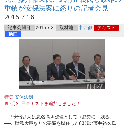
重鎮が安保法案に怒りの記者会見
2015.7.16
記事公開日：
2015.7.21
取材地：
東京都
テキスト
動画
特集
安保法制
※7月21日テキストを追加しました！
「安倍さんは悪名高き総理として（歴史に）残る」
──。財務大臣などの要職を歴任した83歳の藤井裕久氏