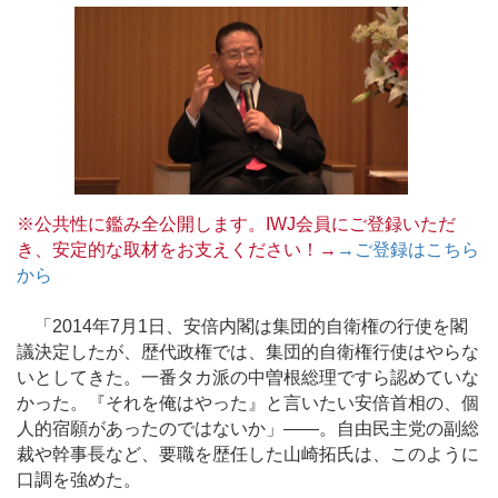
※公共性に鑑み全公開します。IWJ会員にご登録いただ
き、安定的な取材をお支えください！→
→ご登録はこちら
から
「2014年7月1日、安倍内閣は集団的自衛権の行使を閣
議決定したが、歴代政権では、集団的自衛権行使はやらな
いとしてきた。一番タカ派の中曽根総理ですら認めていな
かった。『それを俺はやった』と言いたい安倍首相の、個
人的宿願があったのではないか」――。自由民主党の副総
裁や幹事長など、要職を歴任した山崎拓氏は、このように
口調を強めた。