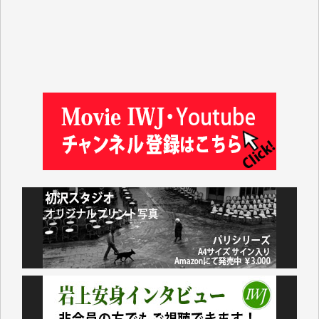
山本賢二 様
吉住俊昭 様
徳山匡 様
金 盛起 様
塩川 晃平 様
松本益美 様
井出 隆太 様
及川昭男 様
岩井祐子 様
藤田英之 様
藤岡比左志 様
井出 隆太 様
小池説夫 様
アオキカナメ 様
諸般の事情によりIWJ会費払えず今は非会員です。市
民側に立つ講演会にIWJのカメラマンをよく拝見して
おります。コンテンツが失われるのはあまりにもった
いない。少しでもお役立てください。（H.O.様）