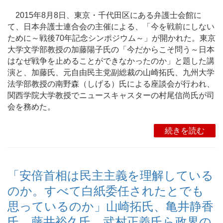
2015年8月8日、東京・千代田区にある弁護士会館に
て、日本弁護士連合会の主催による、「今を戦前にしない
ために～戦後70年記念シンポジウム～」が開かれた。東京
大学文学部教授の加藤陽子氏の「今だからこそ問う～日本
はなぜ戦争を止めることができなかったのか」と題した講
演と、加藤氏、元自由民主党副総裁の山崎拓氏、九州大学
法学部教授の南野森（しげる）氏による座談会が行われ、
関西学院大学教授でニュースキャスターの村尾信尚氏が司
会を務めた。
続きを読む
「安倍首相は民主主義を理解している
のか。すべて白紙委任されたとでも
思っているのか」山崎拓氏、亀井静香
氏、藤井裕久氏、武村正義氏ら政界の