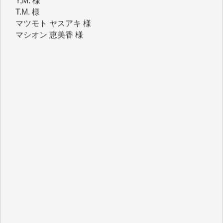
マツモト ヤスアキ 様
マシオン 恵美香 様
岩井 祐子 様
吉村 隆子 様
新城 靖 様
青木 要 様
T.Y. 様
K.O. 様
Y.S. 様
Y.N. 様
y.m. 様
R.N. 様
J.M. 様
T.N. 様
Y.T. 様
T.K. 様
ASAKO TAKAESU 様
マシオン恵美香 様
平野智生 様