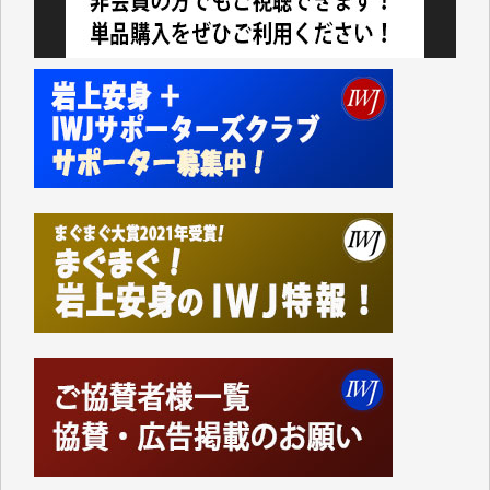
今日、僅かですがカンパしました。（T.M.様）
今日、僅かですがカンパしました。IWJの危機を乗り
切るには到底及ばない額ですが病気の妻を抱えている
私にとっては精一杯のカンパです。
かねてよりIWJが発してきた膨大な取材記事や解説記
事、そして各界の方々とのインタビューは大袈裟では
なく、極めて重要な知的財産だと思っています。
Windows7の頃はIWJの動画もRealPlayerで録画でき
て、かなりの動画をDVDに焼きこんで保存していま
した。
しかし、それが出来なくなって以降はExcelなどを使
ってハイパーリンクを張り、重要と思われる記事にい
つでも簡単にアクセスできるようにして来ました。し
かし、それができるのもコンテンツがサーバーに保存
されているからこそのことであり、そのサーバーが使
えなくなってしまえば二度と視ることが出来なくなっ
てしまいます。
「何とかしなければ、何とかしてほしい。」と思いな