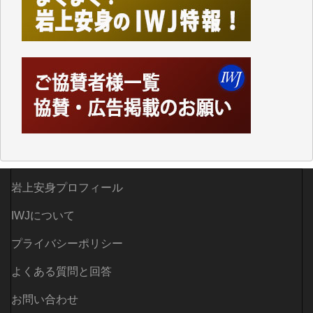
かし、それができるのもコンテンツがサーバーに保存
されているからこそのことであり、そのサーバーが使
えなくなってしまえば二度と視ることが出来なくなっ
てしまいます。
「何とかしなければ、何とかしてほしい。」と思いな
がらも前述した事情でどうにもならない自分の非力に
歯ぎしりするばかりです。（T.M.様）
いつもまともな報道、ありがとうございます。（新城
靖 様）
岩上安身プロフィール
IWJについて
プライバシーポリシー
よくある質問と回答
お問い合わせ