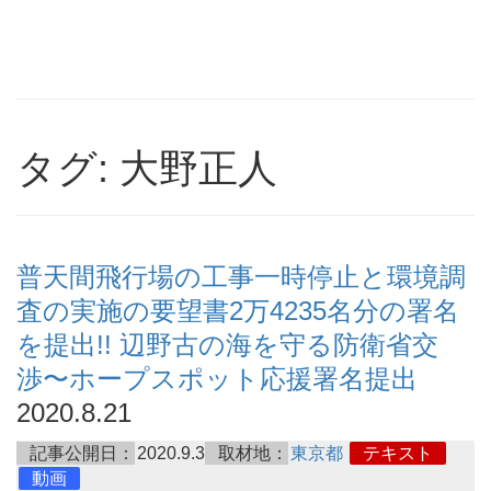
タグ: 大野正人
普天間飛行場の工事一時停止と環境調
査の実施の要望書2万4235名分の署名
を提出!! 辺野古の海を守る防衛省交
渉〜ホープスポット応援署名提出
2020.8.21
記事公開日：
2020.9.3
取材地：
東京都
テキスト
動画