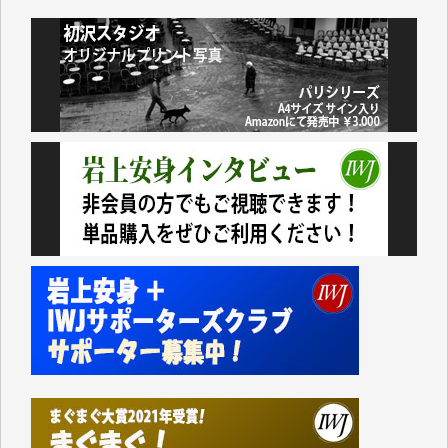
諸般の事情によりIWJ会費払えず今は非会員です。市
民側に立つ講演会にIWJのカメラマンをよく拝見して
おります。コンテンツが失われるのはあまりにもった
いない。少しでもお役立てください。（H.O.様）
今日、僅かですがカンパしました。（T.M.様）
今日、僅かですがカンパしました。IWJの危機を乗り
切るには到底及ばない額ですが病気の妻を抱えている
私にとっては精一杯のカンパです。
かねてよりIWJが発してきた膨大な取材記事や解説記
事、そして各界の方々とのインタビューは大袈裟では
なく、極めて重要な知的財産だと思っています。
Windows7の頃はIWJの動画もRealPlayerで録画でき
て、かなりの動画をDVDに焼きこんで保存していま
した。
しかし、それが出来なくなって以降はExcelなどを使
ってハイパーリンクを張り、重要と思われる記事にい
つでも簡単にアクセスできるようにして来ました。し