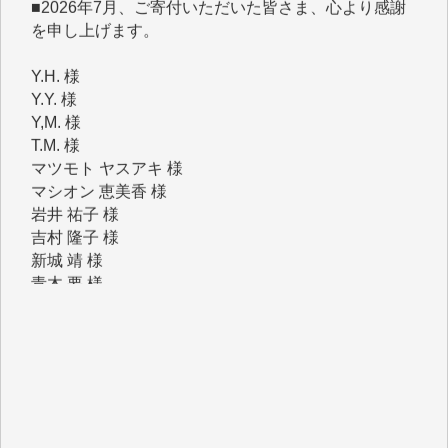
を申し上げます。
Y.H. 様
Y.Y. 様
Y,M. 様
T.M. 様
マツモト ヤスアキ 様
マシオン 恵美香 様
岩井 祐子 様
吉村 隆子 様
新城 靖 様
青木 要 様
T.Y. 様
K.O. 様
Y.S. 様
Y.N. 様
y.m. 様
R.N. 様
J.M. 様
T.N. 様