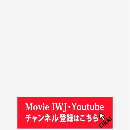
Y.T. 様
T.K. 様
ASAKO TAKAESU 様
マシオン恵美香 様
平野智生 様
山本賢二 様
吉住俊昭 様
徳山匡 様
金 盛起 様
塩川 晃平 様
松本益美 様
井出 隆太 様
及川昭男 様
岩井祐子 様
藤田英之 様
藤岡比左志 様
井出 隆太 様
小池説夫 様
アオキカナメ 様