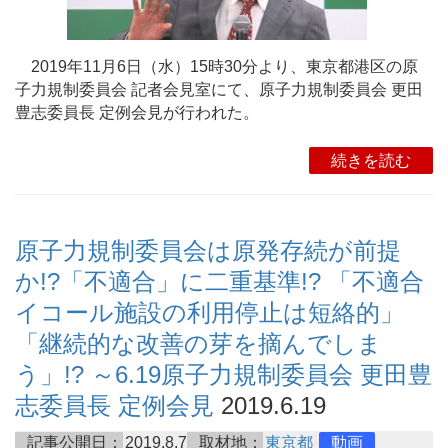
2019年11月6日（水）15時30分より、東京都港区の原
子力規制委員会 記者会見室にて、原子力規制委員会 更田
豊志委員長 定例会見が行われた。
続きを読む
原子力規制委員会は原発存続が前提
か!?「不適合」に二重基準!? 「不適合
イコール施設の利用停止は短絡的」
「継続的な改善の芽を摘んでしま
う」!? ～6.19原子力規制委員会 更田豊
志委員長 定例会見
2019.6.19
記事公開日：
2019.8.7
取材地：
東京都
動画