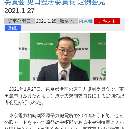
委員会 更田豊志委員長 定例会見
2021.1.27
記事公開日：
2021.1.28
取材地：
東京都
テキスト
動画
2021年1月27日、東京都港区の原子力規制委員会で、更
田豊志（ふけたとよし）原子力規制委員長による定例の記
者会見が行われた。
東京電力柏崎刈羽原子力発電所で2020年9月下旬、他人
のIDカードを使って原発の中枢部である中央制御室に入っ
た職員がいたことが明らかとなった。東京電力は核物質防