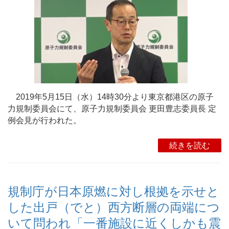
2019年5月15日（水）14時30分より東京都港区の原子
力規制委員会にて、原子力規制委員会 更田豊志委員長 定
例会見が行われた。
続きを読む
規制庁が日本原燃に対し根拠を示せと
した出戸（でと）西方断層の両端につ
いて問われ「一番施設に近くしかも震