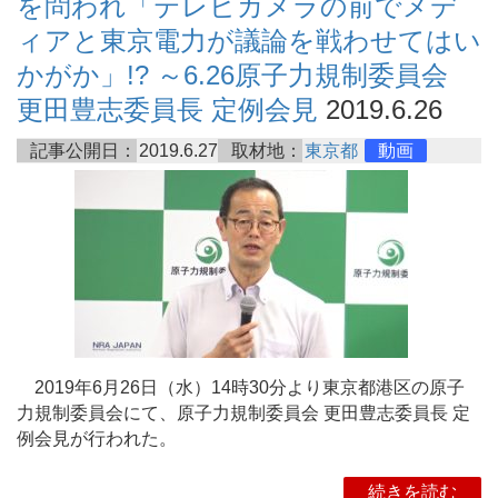
を問われ「テレビカメラの前でメデ
ィアと東京電力が議論を戦わせてはい
かがか」!? ～6.26原子力規制委員会
更田豊志委員長 定例会見
2019.6.26
記事公開日：
2019.6.27
取材地：
東京都
動画
2019年6月26日（水）14時30分より東京都港区の原子
力規制委員会にて、原子力規制委員会 更田豊志委員長 定
例会見が行われた。
続きを読む