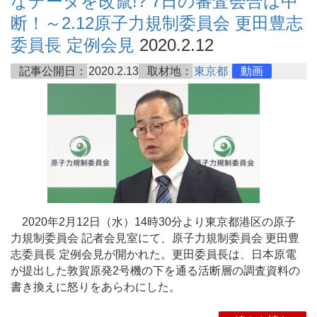
なデータを改竄!? 7日の審査会合は中
断！～2.12原子力規制委員会 更田豊志
委員長 定例会見
2020.2.12
記事公開日：
2020.2.13
取材地：
東京都
動画
2020年2月12日（水）14時30分より東京都港区の原子
力規制委員会 記者会見室にて、原子力規制委員会 更田豊
志委員長 定例会見が開かれた。更田委員長は、日本原電
が提出した敦賀原発2号機の下を通る活断層の調査資料の
書き換えに怒りをあらわにした。