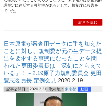
護規定に違反する可能性があるとして、規制庁に報告をし
ていた。
続きを読む
日本原電が審査用データに手を加えた
ことに対し、規制委が元の生データ提
出を要求する事態になったことを問
われた更田委員長は「深刻にとらえて
いる」！～2.19原子力規制委員会 更田
豊志委員長 定例会見
2020.2.19
記事公開日：
2020.2.21
取材地：
東京都
動画