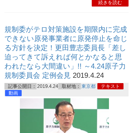
続きを読む
規制委がテロ対策施設を期限内に完成
できない原発事業者に原発停止を命じ
る方針を決定！更田豊志委員長「差し
迫ってきて訴えれば何とかなると思
われたなら大間違い」!! ～4.24原子力
規制委員会 定例会見
2019.4.24
記事公開日：
2019.4.24
取材地：
東京都
テキスト
動画