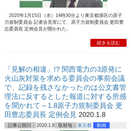
2020年1月15日（水）14時30分より東京都港区の原子
力規制委員会 記者会見室にて、原子力規制委員会 更田豊
志委員長 定例会見が開かれた。
続きを読む
「見解の相違」!? 関西電力の3原発に
火山灰対策を求める委員会の事前会議
で、記録を残さなかったのは公文書管
理法に反するとした報道に対する所感
を聞かれて～1.8原子力規制委員会 更
田豊志委員長 定例会見
2020.1.8
記事公開日：
2020.1.8
取材地：
東京都
動画