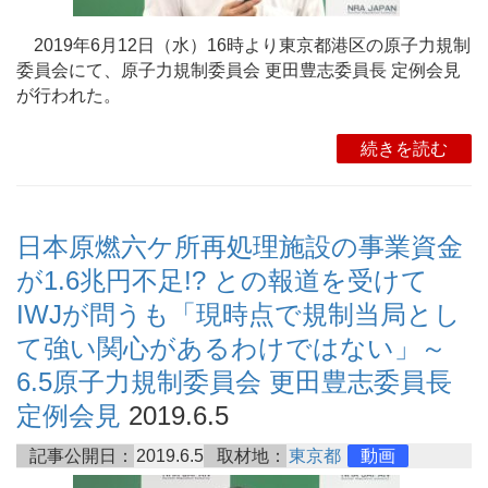
2019年6月12日（水）16時より東京都港区の原子力規制
委員会にて、原子力規制委員会 更田豊志委員長 定例会見
が行われた。
続きを読む
日本原燃六ケ所再処理施設の事業資金
が1.6兆円不足!? との報道を受けて
IWJが問うも「現時点で規制当局とし
て強い関心があるわけではない」～
6.5原子力規制委員会 更田豊志委員長
定例会見
2019.6.5
記事公開日：
2019.6.5
取材地：
東京都
動画