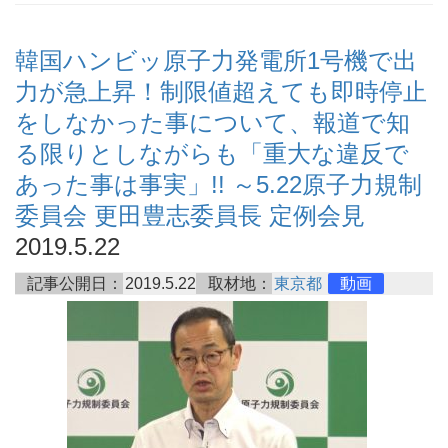
韓国ハンビッ原子力発電所1号機で出
力が急上昇！制限値超えても即時停止
をしなかった事について、報道で知
る限りとしながらも「重大な違反で
あった事は事実」!! ～5.22原子力規制
委員会 更田豊志委員長 定例会見
2019.5.22
記事公開日：
2019.5.22
取材地：
東京都
動画