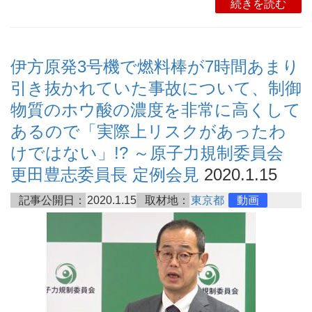
続きを読む
伊方原発3号機で燃料棒が7時間あまり
引き抜かれていた事故について、制御
物質のホウ酸の濃度を非常に高くして
あるので「実際上リスクがあったわ
けではない」!? ～原子力規制委員会
更田豊志委員長 定例会見
2020.1.15
記事公開日：
2020.1.15
取材地：
東京都
動画