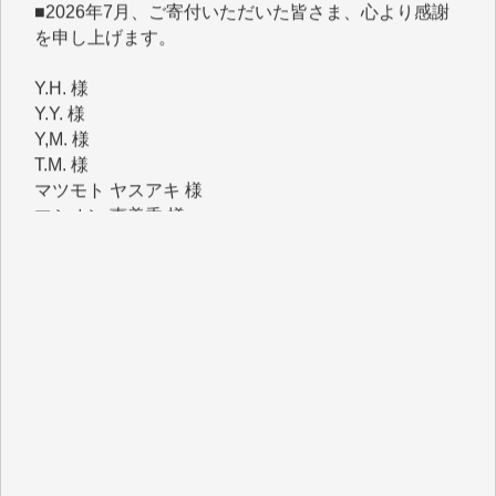
を申し上げます。
Y.H. 様
Y.Y. 様
Y,M. 様
T.M. 様
マツモト ヤスアキ 様
マシオン 恵美香 様
岩井 祐子 様
吉村 隆子 様
新城 靖 様
青木 要 様
T.Y. 様
K.O. 様
Y.S. 様
Y.N. 様
y.m. 様
R.N. 様
J.M. 様
T.N. 様