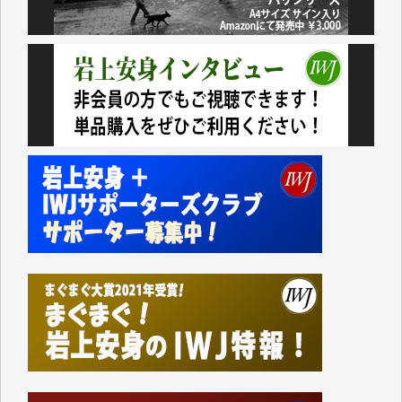
諸般の事情によりIWJ会費払えず今は非会員です。市
民側に立つ講演会にIWJのカメラマンをよく拝見して
おります。コンテンツが失われるのはあまりにもった
いない。少しでもお役立てください。（H.O.様）
今日、僅かですがカンパしました。（T.M.様）
今日、僅かですがカンパしました。IWJの危機を乗り
切るには到底及ばない額ですが病気の妻を抱えている
私にとっては精一杯のカンパです。
かねてよりIWJが発してきた膨大な取材記事や解説記
事、そして各界の方々とのインタビューは大袈裟では
なく、極めて重要な知的財産だと思っています。
Windows7の頃はIWJの動画もRealPlayerで録画でき
て、かなりの動画をDVDに焼きこんで保存していま
した。
しかし、それが出来なくなって以降はExcelなどを使
ってハイパーリンクを張り、重要と思われる記事にい
つでも簡単にアクセスできるようにして来ました。し