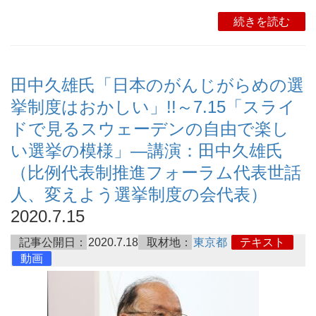
続きを読む
田中久雄氏「日本のがんじがらめの選
挙制度はおかしい」!!～7.15「スライ
ドで見るスウェーデンの自由で楽し
い選挙の模様」―講演：田中久雄氏
（比例代表制推進フォーラム代表世話
人、変えよう選挙制度の会代表）
2020.7.15
記事公開日：
2020.7.18
取材地：
東京都
テキスト
動画