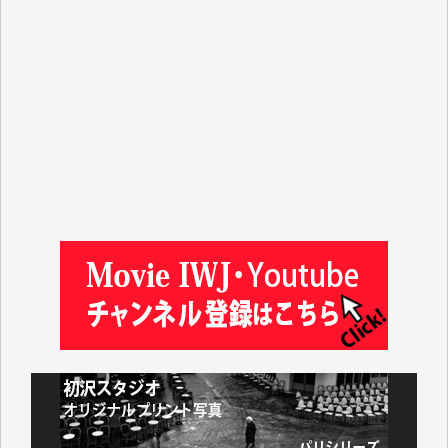
Y.T. 様
T.K. 様
ASAKO TAKAESU 様
マシオン恵美香 様
平野智生 様
山本賢二 様
吉住俊昭 様
徳山匡 様
金 盛起 様
塩川 晃平 様
松本益美 様
井出 隆太 様
及川昭男 様
岩井祐子 様
藤田英之 様
藤岡比左志 様
井出 隆太 様
小池説夫 様
アオキカナメ 様