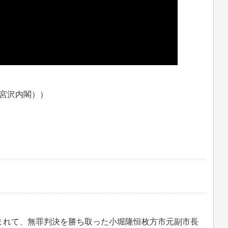
宮沢内閣））
まれて、無罪判決を勝ち取った小堀隆恒枚方市元副市長