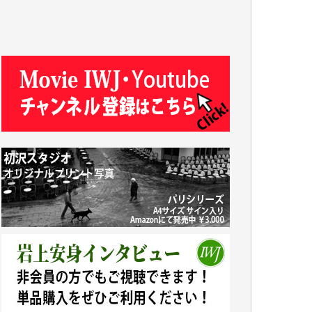
R.N. 様
J.M. 様
T.N. 様
Y.T. 様
T.K. 様
ASAKO TAKAESU 様
マシオン恵美香 様
平野智生 様
山本賢二 様
吉住俊昭 様
徳山匡 様
金 盛起 様
塩川 晃平 様
松本益美 様
井出 隆太 様
及川昭男 様
岩井祐子 様
藤田英之 様
藤岡比左志 様