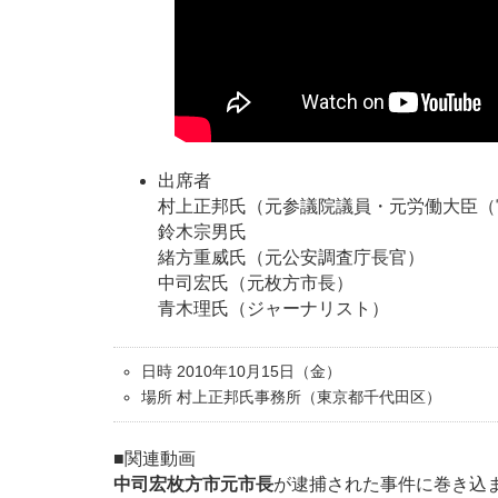
出席者
村上正邦氏（元参議院議員・元労働大臣（
鈴木宗男氏
緒方重威氏（元公安調査庁長官）
中司宏氏（元枚方市長）
青木理氏（ジャーナリスト）
日時 2010年10月15日（金）
場所 村上正邦氏事務所（東京都千代田区）
■関連動画
中司宏枚方市元市長
が逮捕された事件に巻き込