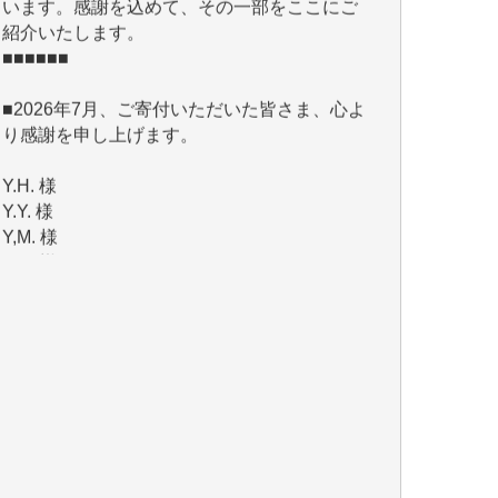
■■■■■■
■2026年7月、ご寄付いただいた皆さま、心よ
り感謝を申し上げます。
Y.H. 様
Y.Y. 様
Y,M. 様
T.M. 様
マツモト ヤスアキ 様
マシオン 恵美香 様
岩井 祐子 様
吉村 隆子 様
新城 靖 様
青木 要 様
T.Y. 様
K.O. 様
Y.S. 様
Y.N. 様
y.m. 様