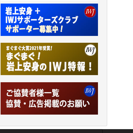
井出 隆太 様
小池説夫 様
アオキカナメ 様
諸般の事情によりIWJ会費払えず今は非会員
です。市民側に立つ講演会にIWJのカメラマ
ンをよく拝見しております。コンテンツが失
われるのはあまりにもったいない。少しでも
お役立てください。（H.O.様）
今日、僅かですがカンパしました。（T.M.
様）
今日、僅かですがカンパしました。IWJの危
機を乗り切るには到底及ばない額ですが病気
の妻を抱えている私にとっては精一杯のカン
パです。
かねてよりIWJが発してきた膨大な取材記事
や解説記事、そして各界の方々とのインタビ