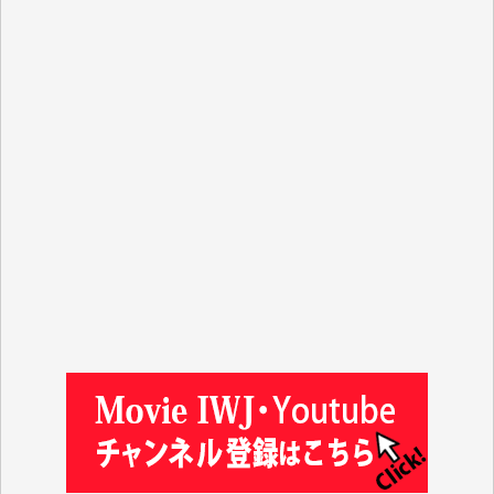
y.m. 様
R.N. 様
J.M. 様
T.N. 様
Y.T. 様
T.K. 様
ASAKO TAKAESU 様
マシオン恵美香 様
平野智生 様
山本賢二 様
吉住俊昭 様
徳山匡 様
金 盛起 様
塩川 晃平 様
松本益美 様
井出 隆太 様
及川昭男 様
岩井祐子 様
藤田英之 様