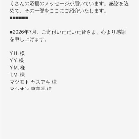
■■■■■■
■2026年7月、ご寄付いただいた皆さま、心より感謝
を申し上げます。
Y.H. 様
Y.Y. 様
Y,M. 様
T.M. 様
マツモト ヤスアキ 様
マシオン 恵美香 様
岩井 祐子 様
吉村 隆子 様
新城 靖 様
青木 要 様
T.Y. 様
K.O. 様
Y.S. 様
Y.N. 様