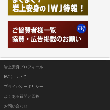
した。
しかし、それが出来なくなって以降はExcelなどを使
ってハイパーリンクを張り、重要と思われる記事にい
つでも簡単にアクセスできるようにして来ました。し
かし、それができるのもコンテンツがサーバーに保存
されているからこそのことであり、そのサーバーが使
えなくなってしまえば二度と視ることが出来なくなっ
てしまいます。
「何とかしなければ、何とかしてほしい。」と思いな
がらも前述した事情でどうにもならない自分の非力に
歯ぎしりするばかりです。（T.M.様）
岩上安身プロフィール
いつもまともな報道、ありがとうございます。（新城
IWJについて
靖 様）
プライバシーポリシー
よくある質問と回答
お問い合わせ