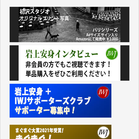
藤岡比左志 様
井出 隆太 様
小池説夫 様
アオキカナメ 様
諸般の事情によりIWJ会費払えず今は非会員です。市
民側に立つ講演会にIWJのカメラマンをよく拝見して
おります。コンテンツが失われるのはあまりにもった
いない。少しでもお役立てください。（H.O.様）
今日、僅かですがカンパしました。（T.M.様）
今日、僅かですがカンパしました。IWJの危機を乗り
切るには到底及ばない額ですが病気の妻を抱えている
私にとっては精一杯のカンパです。
かねてよりIWJが発してきた膨大な取材記事や解説記
事、そして各界の方々とのインタビューは大袈裟では
なく、極めて重要な知的財産だと思っています。
Windows7の頃はIWJの動画もRealPlayerで録画でき
て、かなりの動画をDVDに焼きこんで保存していま