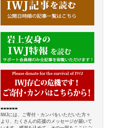
■■■■■■
IWJには、ご寄付・カンパをいただいた方々
より、たくさんの応援のメッセージが届いて
います。感謝を込めて、その一部をここにご
紹介いたします。
■■■■■■