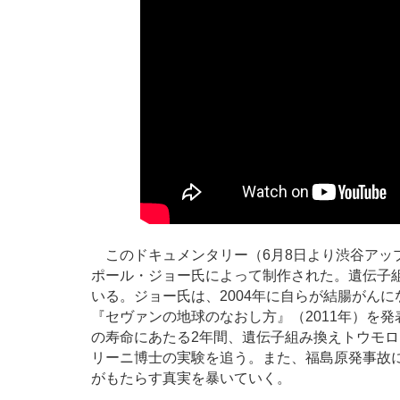
このドキュメンタリー（6月8日より渋谷アッ
ポール・ジョー氏によって制作された。遺伝子
いる。ジョー氏は、2004年に自らが結腸がんに
『セヴァンの地球のなおし方』（2011年）を
の寿命にあたる2年間、遺伝子組み換えトウモ
リーニ博士の実験を追う。また、福島原発事故
がもたらす真実を暴いていく。