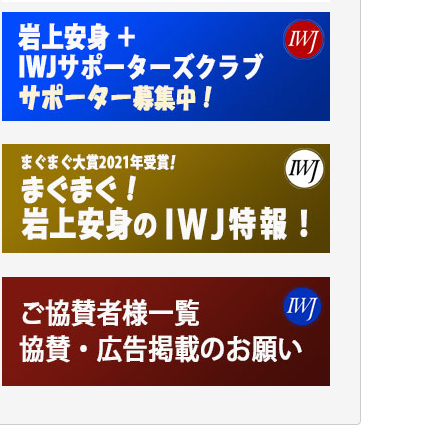
小池説夫 様
アオキカナメ 様
諸般の事情によりIWJ会費払えず今は非会員
です。市民側に立つ講演会にIWJのカメラマ
ンをよく拝見しております。コンテンツが失
われるのはあまりにもったいない。少しでも
お役立てください。（H.O.様）
今日、僅かですがカンパしました。（T.M.
様）
今日、僅かですがカンパしました。IWJの危
機を乗り切るには到底及ばない額ですが病気
の妻を抱えている私にとっては精一杯のカン
パです。
かねてよりIWJが発してきた膨大な取材記事
や解説記事、そして各界の方々とのインタビ
ューは大袈裟ではなく、極めて重要な知的財