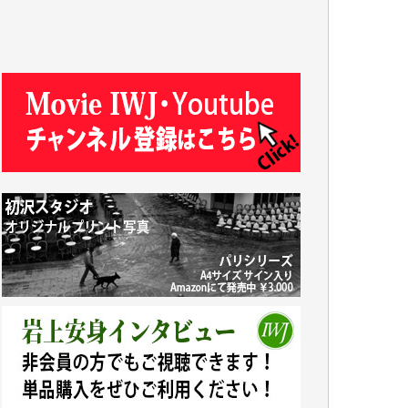
R.N. 様
J.M. 様
T.N. 様
Y.T. 様
T.K. 様
ASAKO TAKAESU 様
マシオン恵美香 様
平野智生 様
山本賢二 様
吉住俊昭 様
徳山匡 様
金 盛起 様
塩川 晃平 様
松本益美 様
井出 隆太 様
及川昭男 様
岩井祐子 様
藤田英之 様
藤岡比左志 様
井出 隆太 様