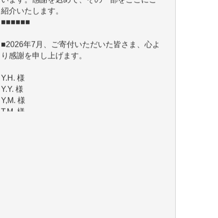
■2026年7月、ご寄付いただいた皆さま、心よ
り感謝を申し上げます。
Y.H. 様
Y.Y. 様
Y,M. 様
T.M. 様
マツモト ヤスアキ 様
マシオン 恵美香 様
岩井 祐子 様
吉村 隆子 様
新城 靖 様
青木 要 様
T.Y. 様
K.O. 様
Y.S. 様
Y.N. 様
y.m. 様