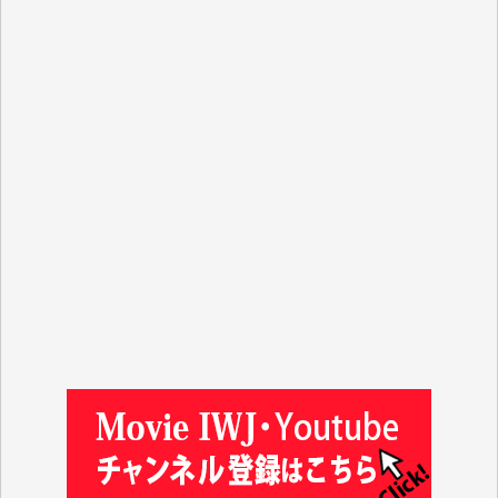
R.N. 様
J.M. 様
T.N. 様
Y.T. 様
T.K. 様
ASAKO TAKAESU 様
マシオン恵美香 様
平野智生 様
山本賢二 様
吉住俊昭 様
徳山匡 様
金 盛起 様
塩川 晃平 様
松本益美 様
井出 隆太 様
及川昭男 様
岩井祐子 様
藤田英之 様
藤岡比左志 様