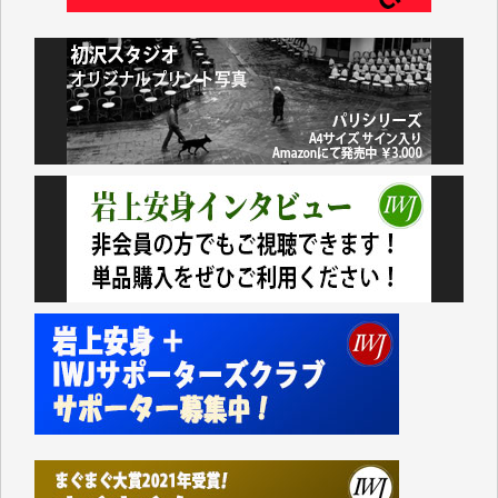
井出 隆太 様
小池説夫 様
アオキカナメ 様
諸般の事情によりIWJ会費払えず今は非会員です。市
民側に立つ講演会にIWJのカメラマンをよく拝見して
おります。コンテンツが失われるのはあまりにもった
いない。少しでもお役立てください。（H.O.様）
今日、僅かですがカンパしました。（T.M.様）
今日、僅かですがカンパしました。IWJの危機を乗り
切るには到底及ばない額ですが病気の妻を抱えている
私にとっては精一杯のカンパです。
かねてよりIWJが発してきた膨大な取材記事や解説記
事、そして各界の方々とのインタビューは大袈裟では
なく、極めて重要な知的財産だと思っています。
Windows7の頃はIWJの動画もRealPlayerで録画でき
て、かなりの動画をDVDに焼きこんで保存していま
した。