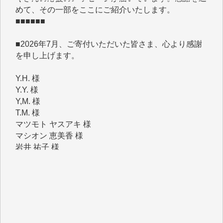
■■■■■■
■2026年7月、ご寄付いただいた皆さま、心より感謝
を申し上げます。
Y.H. 様
Y.Y. 様
Y,M. 様
T.M. 様
マツモト ヤスアキ 様
マシオン 恵美香 様
岩井 祐子 様
吉村 隆子 様
新城 靖 様
青木 要 様
T.Y. 様
K.O. 様
Y.S. 様
Y.N. 様
y.m. 様