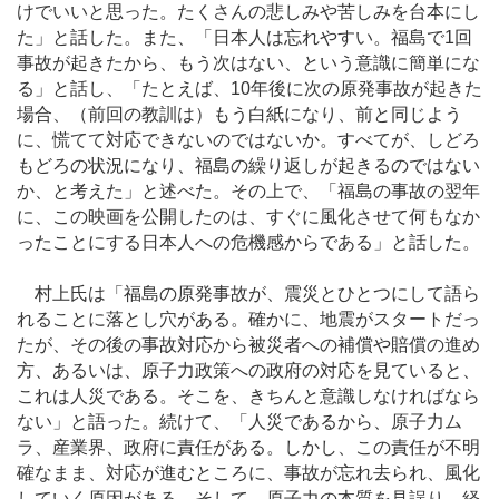
けでいいと思った。たくさんの悲しみや苦しみを台本にし
た」と話した。また、「日本人は忘れやすい。福島で1回
事故が起きたから、もう次はない、という意識に簡単にな
る」と話し、「たとえば、10年後に次の原発事故が起きた
場合、（前回の教訓は）もう白紙になり、前と同じよう
に、慌てて対応できないのではないか。すべてが、しどろ
もどろの状況になり、福島の繰り返しが起きるのではない
か、と考えた」と述べた。その上で、「福島の事故の翌年
に、この映画を公開したのは、すぐに風化させて何もなか
ったことにする日本人への危機感からである」と話した。
村上氏は「福島の原発事故が、震災とひとつにして語ら
れることに落とし穴がある。確かに、地震がスタートだっ
たが、その後の事故対応から被災者への補償や賠償の進め
方、あるいは、原子力政策への政府の対応を見ていると、
これは人災である。そこを、きちんと意識しなければなら
ない」と語った。続けて、「人災であるから、原子力ム
ラ、産業界、政府に責任がある。しかし、この責任が不明
確なまま、対応が進むところに、事故が忘れ去られ、風化
していく原因がある。そして、原子力の本質を見誤り、経