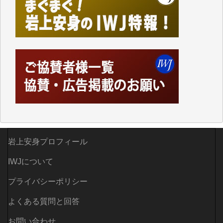
しかし、それが出来なくなって以降はExcelなどを使
ってハイパーリンクを張り、重要と思われる記事にい
つでも簡単にアクセスできるようにして来ました。し
かし、それができるのもコンテンツがサーバーに保存
されているからこそのことであり、そのサーバーが使
えなくなってしまえば二度と視ることが出来なくなっ
てしまいます。
「何とかしなければ、何とかしてほしい。」と思いな
がらも前述した事情でどうにもならない自分の非力に
歯ぎしりするばかりです。（T.M.様）
いつもまともな報道、ありがとうございます。（新城
岩上安身プロフィール
靖 様）
IWJについて
プライバシーポリシー
よくある質問と回答
お問い合わせ