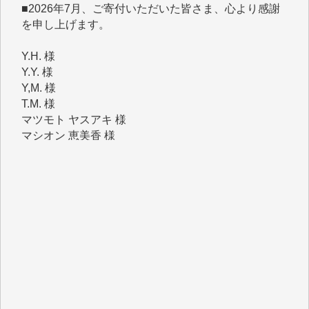
Y.H. 様
Y.Y. 様
Y,M. 様
T.M. 様
マツモト ヤスアキ 様
マシオン 恵美香 様
岩井 祐子 様
吉村 隆子 様
新城 靖 様
青木 要 様
T.Y. 様
K.O. 様
Y.S. 様
Y.N. 様
y.m. 様
R.N. 様
J.M. 様
T.N. 様