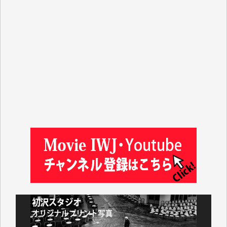
Y.T. 様
T.K. 様
ASAKO TAKAESU 様
マシオン恵美香 様
平野智生 様
山本賢二 様
吉住俊昭 様
徳山匡 様
金 盛起 様
塩川 晃平 様
松本益美 様
井出 隆太 様
及川昭男 様
岩井祐子 様
藤田英之 様
藤岡比左志 様
井出 隆太 様
小池説夫 様
アオキカナメ 様