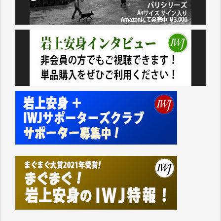
諸般の事情によりIWJ会費払えず今は非会員です。市
民側に立つ講演会にIWJのカメラマンをよく拝見して
おります。コンテンツが失われるのはあまりにもった
いない。少しでもお役立てください。（H.O.様）
今日、僅かですがカンパしました。（T.M.様）
今日、僅かですがカンパしました。IWJの危機を乗り
切るには到底及ばない額ですが病気の妻を抱えている
私にとっては精一杯のカンパです。
かねてよりIWJが発してきた膨大な取材記事や解説記
事、そして各界の方々とのインタビューは大袈裟では
なく、極めて重要な知的財産だと思っています。
Windows7の頃はIWJの動画もRealPlayerで録画でき
て、かなりの動画をDVDに焼きこんで保存していま
した。
しかし、それが出来なくなって以降はExcelなどを使
ってハイパーリンクを張り、重要と思われる記事にい
つでも簡単にアクセスできるようにして来ました。し