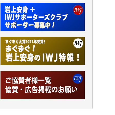
です。市民側に立つ講演会にIWJのカメラマ
ンをよく拝見しております。コンテンツが失
われるのはあまりにもったいない。少しでも
お役立てください。（H.O.様）
今日、僅かですがカンパしました。（T.M.
様）
今日、僅かですがカンパしました。IWJの危
機を乗り切るには到底及ばない額ですが病気
の妻を抱えている私にとっては精一杯のカン
パです。
かねてよりIWJが発してきた膨大な取材記事
や解説記事、そして各界の方々とのインタビ
ューは大袈裟ではなく、極めて重要な知的財
産だと思っています。
Windows7の頃はIWJの動画もRealPlayerで録
画できて、かなりの動画をDVDに焼きこんで
保存していました。
しかし、それが出来なくなって以降はExcelな