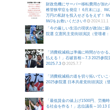
財政危機にサーバー移転費用が加わ
椎管狭窄症を発症！ 6月末には、I
万円の私財を投入せざるをえず！ I
IWJをお救いください!!
2024.11.1
「今の厳しい生活の現状が政治に届い
院選 立憲民主党街頭演説（登壇者：山本
「消費税減税は準備に時間がかかる
払える！」石破首相～7.3 2025
2025.7.3
2025.7.7
「消費税減税の道を切り拓いていこ
2025参院選 日本共産党街頭演説（登
「最低賃金の値上げ1500円、労働
る社会を作る！」志位議長～10.13 日