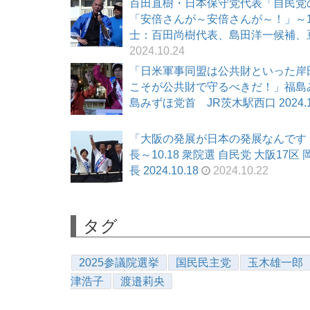
百田直樹・日本保守党代表「自民党
「安倍さんが～安倍さんが～！」～10.
士：百田尚樹代表、島田洋一候補、豆谷和
2024.10.24
「日米軍事同盟は公共財といった岸
こそが公共財で守るべきだ！」福島み
島みずほ党首 JR茨木駅西口 2024.10
「大阪の発展が日本の発展なんです
長～10.18 衆院選 自民党 大阪1
長 2024.10.18
2024.10.22
タグ
2025参議院選挙
国民民主党
玉木雄一郎
津浩子
渡邉莉央