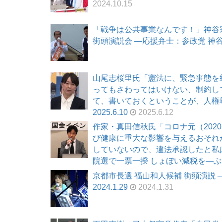
2024.10.15
「戦争は公共事業なんです！」神谷宗幣
街頭演説会 ―応援弁士：参政党 神谷宗幣
山尾志桜里氏「憲法に、緊急事態を
ってもさわってはいけない、制約し
て、書いておくということが、人権尊
2025.6.10
2025.6.12
作家・真田信秋氏「コロナ元（202
び健康に重大な影響を与えるおそれ
していないので、違法承認したと私は
院選で一票一揆 しょぼい減税を―ぶっ壊す
京都市長選 福山和人候補 街頭演説
2024.1.29
2024.1.31