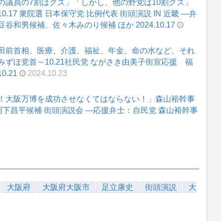
の議員の7割はクズ」「しかし、他の野党は10割クズ」
17 衆院選 日本保守党 比例代表 街頭演説 IN 近畿 ―弁
男候補、佐々木みのり候補 ほか 2024.10.17
田前首相。医療、介護、福祉、年金、命の水など、それ
ずほ党首～10.21社民党 ながさき由美子街宣応援 福
.21
2024.10.23
！大阪万博を成功させなくてはならない！」森山裕幹事
7区 岡下昌平候補 街頭演説会 ―応援弁士：自民党 森山裕幹事
大阪府
大阪府大阪市
足立康史
街頭演説
大