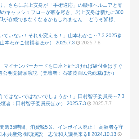
り、さらに岩上安身が「手術適応」の腰椎ヘルニアと脊
WJのキャッシュフローが底を尽き、岩上安身は新たに300
WJが存続できなくなるかもしれません！ どうぞ皆様、
ていない！それを変える！」山本わかこ～7.3 2025参
わかこ候補者ほか） 2025.7.3
2025.7.8
。マイナンバーカードを口座と紐づければ給付金はすぐ
参院選公明党街頭演説（登壇者：石破茂自民党総裁ほか）
うではないではないでしょうか！」田村智子委員長～7.3
壇者：田村智子委員長ほか） 2025.7.3
2025.7.7
時間週35時間、消費税5％、インボイス廃止！ 高齢者を守
本共産党 街頭演説 志位和夫議長来る!! 2024.10.13