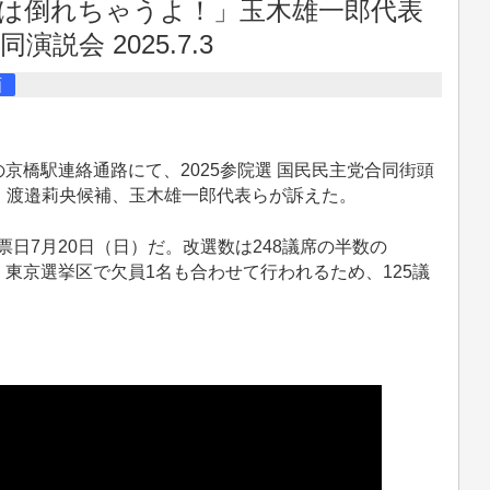
は倒れちゃうよ！」玉木雄一郎代表
演説会 2025.7.3
画
の京橋駅連絡通路にて、2025参院選 国民民主党合同街頭
、渡邉莉央候補、玉木雄一郎代表らが訴えた。
票日7月20日（日）だ。改選数は248議席の半数の
回、東京選挙区で欠員1名も合わせて行われるため、125議