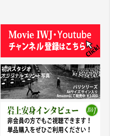
ASAKO TAKAESU 様
マシオン恵美香 様
平野智生 様
山本賢二 様
吉住俊昭 様
徳山匡 様
金 盛起 様
塩川 晃平 様
松本益美 様
井出 隆太 様
及川昭男 様
岩井祐子 様
藤田英之 様
藤岡比左志 様
井出 隆太 様
小池説夫 様
アオキカナメ 様
諸般の事情によりIWJ会費払えず今は非会員