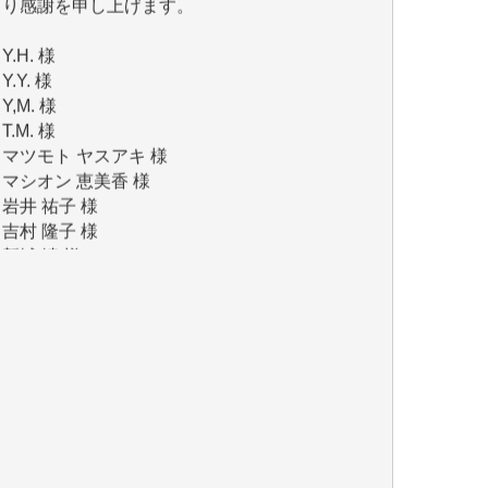
Y.H. 様
Y.Y. 様
Y,M. 様
T.M. 様
マツモト ヤスアキ 様
マシオン 恵美香 様
岩井 祐子 様
吉村 隆子 様
新城 靖 様
青木 要 様
T.Y. 様
K.O. 様
Y.S. 様
Y.N. 様
y.m. 様
R.N. 様
J.M. 様
T.N. 様
Y.T. 様
T.K. 様