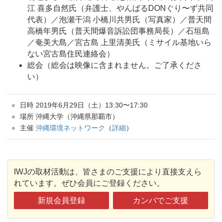
江 喜多自然氏（弁護士、やんばるDONぐり〜ず共同
代表）／泡瀬干潟 小橋川共男氏（写真家）／普天間
高橋年男氏（普天間爆音訴訟団事務局長）／石垣島
／奄美大島／宮古島 上里清美氏（ミサイル基地いら
ない宮古島住民連絡会）
総会（総会は映像に含まれません。ご了承くださ
い）
日時 2019年6月29日（土）13:30〜17:30
場所 沖縄大学（沖縄県那覇市）
主催
沖縄環境ネットワーク
（
詳細
）
IWJの取材活動は、皆さまのご支援により直接支えら
れています。ぜひ会員にご登録ください。
新規会員登録
カンパでご支援