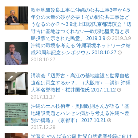
軟弱地盤改良工事に沖縄の公共工事3年から5
年分の大量の砂が必要！その間公共工事はど
うなるのか!? 〜3.9北上田毅氏京都講演会「辺
野古に基地はつくれない―軟弱地盤問題と県
民投票で示された民意」 2019.3.9
2019.3.9
沖縄の環境を考える 沖縄環境ネットワーク結
成20周年記念シンポジウム 2018.10.27
2018.10.27
講演会「辺野古・高江の基地建設と世界自然
遺産は両立するか？」（大阪市）―講師 沖縄
大学名誉教授・桜井国俊氏 2017.11.12
2017.11.17
沖縄の土木技術者・奥間政則さんが語る「基
地建設問題とハンセン病から考える沖縄〜差
別の構造」（京都市） 2017.10.21
2017.12.29
学習会 やんばるの森 世界自然遺産登録に向け