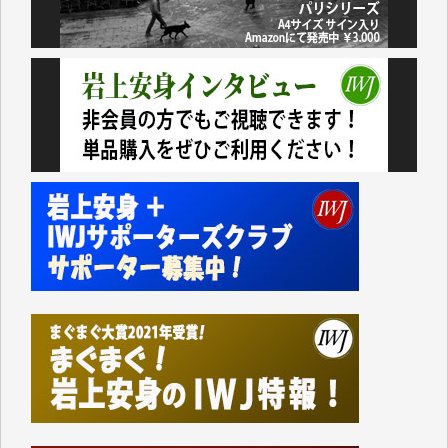
おります。コンテンツが失われるのはあまりにもった
いない。少しでもお役立てください。（H.O.様）
今日、僅かですがカンパしました。（T.M.様）
今日、僅かですがカンパしました。IWJの危機を乗り
切るには到底及ばない額ですが病気の妻を抱えている
私にとっては精一杯のカンパです。
かねてよりIWJが発してきた膨大な取材記事や解説記
事、そして各界の方々とのインタビューは大袈裟では
なく、極めて重要な知的財産だと思っています。
Windows7の頃はIWJの動画もRealPlayerで録画でき
て、かなりの動画をDVDに焼きこんで保存していま
した。
しかし、それが出来なくなって以降はExcelなどを使
ってハイパーリンクを張り、重要と思われる記事にい
つでも簡単にアクセスできるようにして来ました。し
かし、それができるのもコンテンツがサーバーに保存
されているからこそのことであり、そのサーバーが使