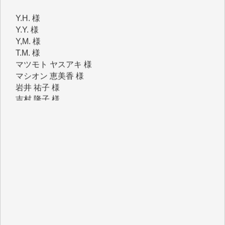
Y.Y. 様
Y,M. 様
T.M. 様
マツモト ヤスアキ 様
マシオン 恵美香 様
岩井 祐子 様
吉村 隆子 様
新城 靖 様
青木 要 様
T.Y. 様
K.O. 様
Y.S. 様
Y.N. 様
y.m. 様
R.N. 様
J.M. 様
T.N. 様
Y.T. 様
T.K. 様