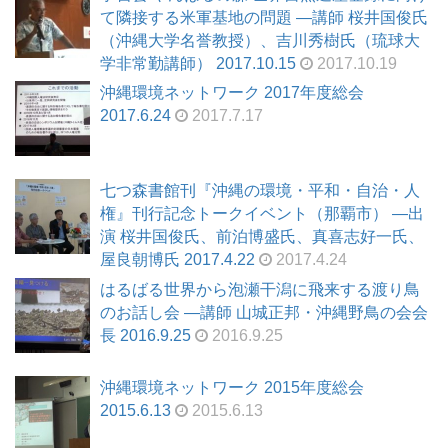
て隣接する米軍基地の問題 ―講師 桜井国俊氏
（沖縄大学名誉教授）、吉川秀樹氏（琉球大
学非常勤講師） 2017.10.15
2017.10.19
沖縄環境ネットワーク 2017年度総会
2017.6.24
2017.7.17
七つ森書館刊『沖縄の環境・平和・自治・人
権』刊行記念トークイベント（那覇市） ―出
演 桜井国俊氏、前泊博盛氏、真喜志好一氏、
屋良朝博氏 2017.4.22
2017.4.24
はるばる世界から泡瀬干潟に飛来する渡り鳥
のお話し会 ―講師 山城正邦・沖縄野鳥の会会
長 2016.9.25
2016.9.25
沖縄環境ネットワーク 2015年度総会
2015.6.13
2015.6.13