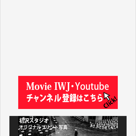
ASAKO TAKAESU 様
マシオン恵美香 様
平野智生 様
山本賢二 様
吉住俊昭 様
徳山匡 様
金 盛起 様
塩川 晃平 様
松本益美 様
井出 隆太 様
及川昭男 様
岩井祐子 様
藤田英之 様
藤岡比左志 様
井出 隆太 様
小池説夫 様
アオキカナメ 様
諸般の事情によりIWJ会費払えず今は非会員です。市
民側に立つ講演会にIWJのカメラマンをよく拝見して