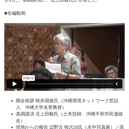
■全編動画
開会挨拶 桜井国俊氏（沖縄環境ネットワーク世話
人、沖縄大学名誉教授）
基調講演 北上田毅氏（土木技師、沖縄平和市民連絡
会）
現地からの報告 辺野古 牧志治氏（水中写真家）／高